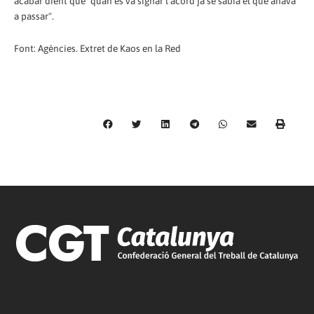
acabar dient que "quan es va signar l'acord ja se sabia el que anava
a passar".
Font: Agències. Extret de Kaos en la Red