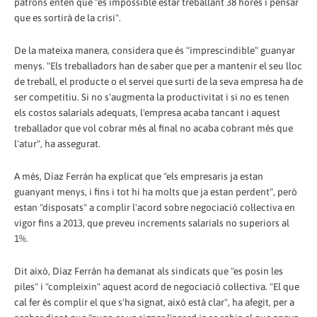
patrons entén que "és impossible estar treballant 38 hores i pensar
que es sortirà de la crisi".
De la mateixa manera, considera que és "imprescindible" guanyar
menys. "Els treballadors han de saber que per a mantenir el seu lloc
de treball, el producte o el servei que surti de la seva empresa ha de
ser competitiu. Si no s'augmenta la productivitat i si no es tenen
els costos salarials adequats, l'empresa acaba tancant i aquest
treballador que vol cobrar més al final no acaba cobrant més que
l'atur", ha assegurat.
A més, Díaz Ferrán ha explicat que "els empresaris ja estan
guanyant menys, i fins i tot hi ha molts que ja estan perdent", però
estan "disposats" a complir l'acord sobre negociació col·lectiva en
vigor fins a 2013, que preveu increments salarials no superiors al
1%.
Dit això, Díaz Ferrán ha demanat als sindicats que "es posin les
piles" i "compleixin" aquest acord de negociació col·lectiva. "El que
cal fer és complir el que s'ha signat, això està clar", ha afegit, per a