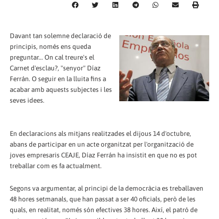
Davant tan solemne declaració de
principis, només ens queda
preguntar... On cal treure's el
Carnet d'esclau?, "senyor" Díaz
Ferrán. O seguir en la lluita fins a
acabar amb aquests subjectes i les
seves idees.
En declaracions als mitjans realitzades el dijous 14 d'octubre,
abans de participar en un acte organitzat per l'organització de
joves empresaris CEAJE, Díaz Ferrán ha insistit en que no es pot
treballar com es fa actualment.
Segons va argumentar, al principi de la democràcia es treballaven
48 hores setmanals, que han passat a ser 40 oficials, però de les
quals, en realitat, només són efectives 38 hores. Així, el patró de