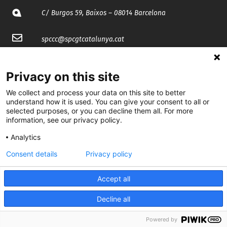
C/ Burgos 59, Baixos – 08014 Barcelona
spccc@
spcgtcatalunya.cat
935 120 481
Privacy on this site
We collect and process your data on this site to better
@CGTCatalunya
understand how it is used. You can give your consent to all or
selected purposes, or you can decline them all. For more
cgtcatalunya
information, see our privacy policy.
CGTCatalunya
Analytics
cgtcatalunya
Consent details
Privacy policy
Accept all
Desenvolupat per
Decline all
Powered by