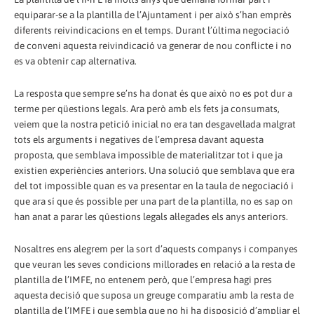
equiparar-se a la plantilla de l’Ajuntament i per això s’han emprès
diferents reivindicacions en el temps. Durant l’última negociació
de conveni aquesta reivindicació va generar de nou conflicte i no
es va obtenir cap alternativa.
La resposta que sempre se’ns ha donat és que això no es pot dur a
terme per qüestions legals. Ara però amb els fets ja consumats,
veiem que la nostra petició inicial no era tan desgavellada malgrat
tots els arguments i negatives de l’empresa davant aquesta
proposta, que semblava impossible de materialitzar tot i que ja
existien experiències anteriors. Una solució que semblava que era
del tot impossible quan es va presentar en la taula de negociació i
que ara sí que és possible per una part de la plantilla, no es sap on
han anat a parar les qüestions legals al·legades els anys anteriors.
Nosaltres ens alegrem per la sort d’aquests companys i companyes
que veuran les seves condicions millorades en relació a la resta de
plantilla de l’IMFE, no entenem però, que l’empresa hagi pres
aquesta decisió que suposa un greuge comparatiu amb la resta de
plantilla de l’IMFE i que sembla que no hi ha disposició d’ampliar el