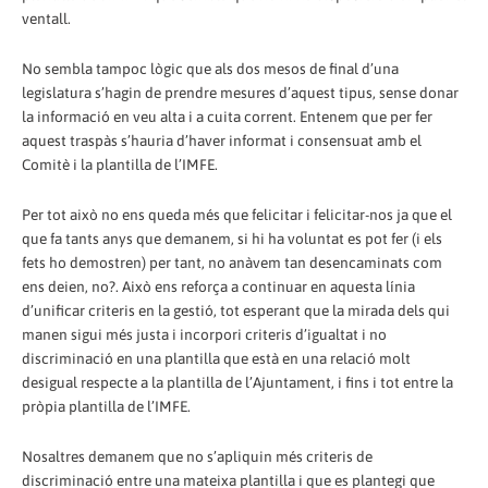
ventall.
No sembla tampoc lògic que als dos mesos de final d’una
legislatura s’hagin de prendre mesures d’aquest tipus, sense donar
la informació en veu alta i a cuita corrent. Entenem que per fer
aquest traspàs s’hauria d’haver informat i consensuat amb el
Comitè i la plantilla de l’IMFE.
Per tot això no ens queda més que felicitar i felicitar-nos ja que el
que fa tants anys que demanem, si hi ha voluntat es pot fer (i els
fets ho demostren) per tant, no anàvem tan desencaminats com
ens deien, no?. Això ens reforça a continuar en aquesta línia
d’unificar criteris en la gestió, tot esperant que la mirada dels qui
manen sigui més justa i incorpori criteris d’igualtat i no
discriminació en una plantilla que està en una relació molt
desigual respecte a la plantilla de l’Ajuntament, i fins i tot entre la
pròpia plantilla de l’IMFE.
Nosaltres demanem que no s’apliquin més criteris de
discriminació entre una mateixa plantilla i que es plantegi que