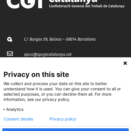
C/ Burgos 59, Baixos – 08014 Barcelona
spccc@
spcgtcatalunya.cat
935 120 481
Privacy on this site
We collect and process your data on this site to better
@CGTCatalunya
understand how it is used. You can give your consent to all or
selected purposes, or you can decline them all. For more
cgtcatalunya
information, see our privacy policy.
CGTCatalunya
Analytics
Consent details
Privacy policy
cgtcatalunya