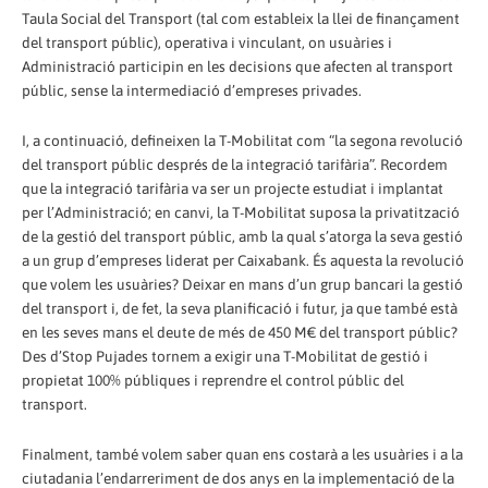
Taula Social del Transport (tal com estableix la llei de finançament
del transport públic), operativa i vinculant, on usuàries i
Administració participin en les decisions que afecten al transport
públic, sense la intermediació d’empreses privades.
I, a continuació, defineixen la T-Mobilitat com “la segona revolució
del transport públic després de la integració tarifària”. Recordem
que la integració tarifària va ser un projecte estudiat i implantat
per l’Administració; en canvi, la T-Mobilitat suposa la privatització
de la gestió del transport públic, amb la qual s’atorga la seva gestió
a un grup d’empreses liderat per Caixabank. És aquesta la revolució
que volem les usuàries? Deixar en mans d’un grup bancari la gestió
del transport i, de fet, la seva planificació i futur, ja que també està
en les seves mans el deute de més de 450 M€ del transport públic?
Des d’Stop Pujades tornem a exigir una T-Mobilitat de gestió i
propietat 100% públiques i reprendre el control públic del
transport.
Finalment, també volem saber quan ens costarà a les usuàries i a la
ciutadania l’endarreriment de dos anys en la implementació de la