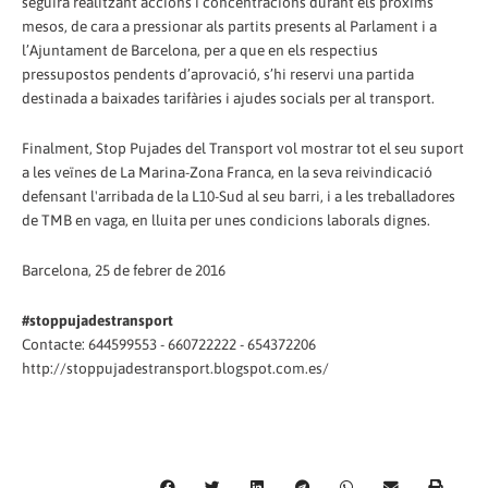
seguirà realitzant accions i concentracions durant els pròxims
mesos, de cara a pressionar als partits presents al Parlament i a
l’Ajuntament de Barcelona, per a que en els respectius
pressupostos pendents d’aprovació, s’hi reservi una partida
destinada a baixades tarifàries i ajudes socials per al transport.
Finalment, Stop Pujades del Transport vol mostrar tot el seu suport
a les veïnes de La Marina-Zona Franca, en la seva reivindicació
defensant l'arribada de la L10-Sud al seu barri, i a les treballadores
de TMB en vaga, en lluita per unes condicions laborals dignes.
Barcelona, 25 de febrer de 2016
#stoppujadestransport
Contacte: 644599553 - 660722222 - 654372206
http://stoppujadestransport.blogspot.com.es/