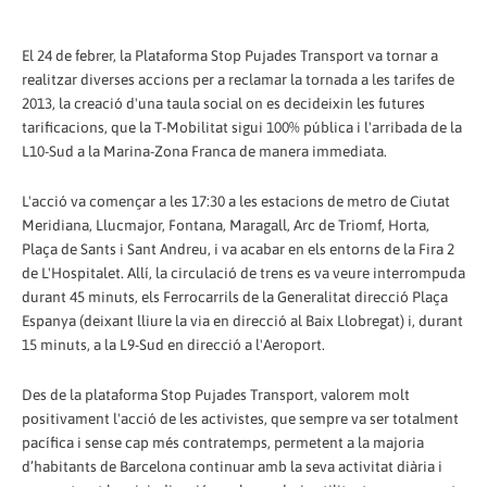
El 24 de febrer, la Plataforma Stop Pujades Transport va tornar a
realitzar diverses accions per a reclamar la tornada a les tarifes de
2013, la creació d'una taula social on es decideixin les futures
tarificacions, que la T-Mobilitat sigui 100% pública i l'arribada de la
L10-Sud a la Marina-Zona Franca de manera immediata.
L'acció va començar a les 17:30 a les estacions de metro de Ciutat
Meridiana, Llucmajor, Fontana, Maragall, Arc de Triomf, Horta,
Plaça de Sants i Sant Andreu, i va acabar en els entorns de la Fira 2
de L'Hospitalet. Allí, la circulació de trens es va veure interrompuda
durant 45 minuts, els Ferrocarrils de la Generalitat direcció Plaça
Espanya (deixant lliure la via en direcció al Baix Llobregat) i, durant
15 minuts, a la L9-Sud en direcció a l'Aeroport.
Des de la plataforma Stop Pujades Transport, valorem molt
positivament l'acció de les activistes, que sempre va ser totalment
pacífica i sense cap més contratemps, permetent a la majoria
d’habitants de Barcelona continuar amb la seva activitat diària i