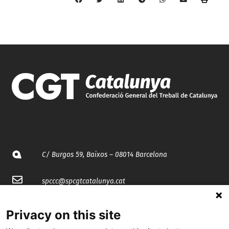
C/ Burgos 59, Baixos – 08014 Barcelona
spccc@
spcgtcatalunya.cat
935 120 481
Privacy on this site