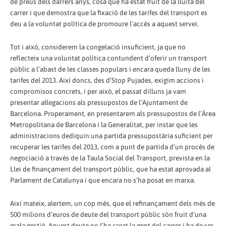
de preus dels darrers anys, cosa que ha estat fruit de la lluita del
carrer i que demostra que la fixació de les tarifes del transport es
deu a la voluntat política de promoure l'accés a aquest servei.
Tot i això, considerem la congelació insuficient, ja que no
reflecteix una voluntat política contundent d’oferir un transport
públic a l’abast de les classes populars i encara queda lluny de les
tarifes del 2013. Així doncs, des d’Stop Pujades, exigim accions i
compromisos concrets, i per això, el passat dilluns ja vam
presentar al·legacions als pressupostos de l’Ajuntament de
Barcelona. Properament, en presentarem als pressupostos de l’Àrea
Metropolitana de Barcelona i la Generalitat, per instar que les
administracions dediquin una partida pressupostària suficient per
recuperar les tarifes del 2013, com a punt de partida d’un procés de
negociació a través de la Taula Social del Transport, prevista en la
Llei de finançament del transport públic, que ha estat aprovada al
Parlament de Catalunya i que encara no s’ha posat en marxa.
Així mateix, alertem, un cop més, que el refinançament dels més de
500 milions d’euros de deute del transport públic són fruit d’una
mala gestió. Aquest deute no l’ha creat la gent del carrer i ha de ser