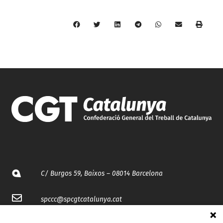
C/ Burgos 59, Baixos – 08014 Barcelona
spccc@
spcgtcatalunya.cat
935 120 481