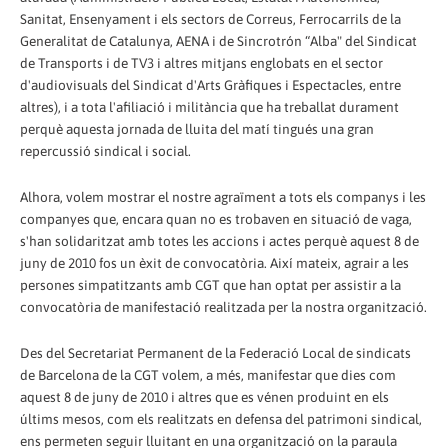
Sanitat, Ensenyament i els sectors de Correus, Ferrocarrils de la
Generalitat de Catalunya, AENA i de Sincrotrón “Alba" del Sindicat
de Transports i de TV3 i altres mitjans englobats en el sector
d'audiovisuals del Sindicat d'Arts Gràfiques i Espectacles, entre
altres), i a tota l'afiliació i militància que ha treballat durament
perquè aquesta jornada de lluita del matí tingués una gran
repercussió sindical i social.
Alhora, volem mostrar el nostre agraïment a tots els companys i les
companyes que, encara quan no es trobaven en situació de vaga,
s'han solidaritzat amb totes les accions i actes perquè aquest 8 de
juny de 2010 fos un èxit de convocatòria. Així mateix, agrair a les
persones simpatitzants amb CGT que han optat per assistir a la
convocatòria de manifestació realitzada per la nostra organització.
Des del Secretariat Permanent de la Federació Local de sindicats
de Barcelona de la CGT volem, a més, manifestar que dies com
aquest 8 de juny de 2010 i altres que es vénen produint en els
últims mesos, com els realitzats en defensa del patrimoni sindical,
ens permeten seguir lluitant en una organització on la paraula