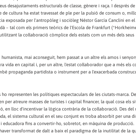
us desajustaments estructurals de classe, gènere i raça. I després de 
 de cultura ha estat travessat de ple per la pulsió de consum o, millor
 exposada per l'antropòleg i sociòleg Néstor García Canclini en el 
rdà – tal com els primers teòrics de l'Escola de Frankfurt (*Horkheim
ilitzant la col·laboració còmplice dels estats com un més dels seus
a humanista, mai aconseguit, hem passat a un altre els amos i senyors
a vida en capital i, per un altre, l'estat col·laborador que a més els
mbé propaganda partidista o instrument per a l'exacerbada construc
 ho representen les polítiques espectaculars de les ciutats-marca. D
per atreure masses de turistes i capital financer, la qual cosa els s
, en lloc d'incentivar la lògica contrària de la col·laboració. Des d
a, el sistema cultural en el seu conjunt es troba absorbit per una d
 i educadora fins a convertir-ho, sobretot, en màquina de producció.
aver transformat de dalt a baix el paradigma de la inutilitat de la q