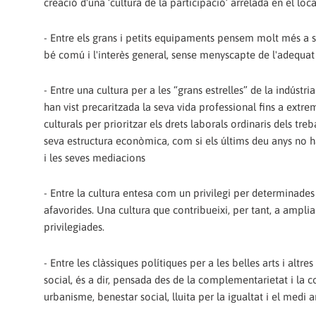
creació d'una ‘cultura de la participació’ arrelada en el loc
- Entre els grans i petits equipaments pensem molt més a so
bé comú i l'interès general, sense menyscapte de l'adequa
- Entre una cultura per a les “grans estrelles” de la indústr
han vist precaritzada la seva vida professional fins a extre
culturals per prioritzar els drets laborals ordinaris dels tr
seva estructura econòmica, com si els últims deu anys no ha
i les seves mediacions
- Entre la cultura entesa com un privilegi per determinades
afavorides. Una cultura que contribueixi, per tant, a ampliar 
privilegiades.
- Entre les clàssiques polítiques per a les belles arts i altr
social, és a dir, pensada des de la complementarietat i la c
urbanisme, benestar social, lluita per la igualtat i el medi 