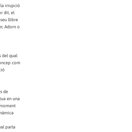
la irrupció
 dit, el
seu llibre
er, Adorn o
 del qual
 concep com
ció
es de
itua en una
el moment
inàmica
ual parla