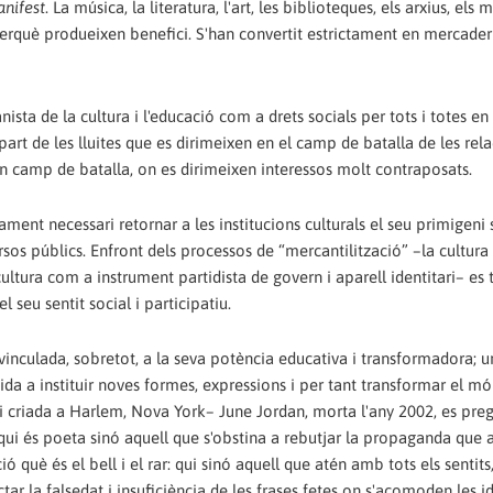
Manifest
. La música, la literatura, l'art, les biblioteques, els arxius, els 
 perquè produeixen benefici. S'han convertit estrictament en mercaderi
ista de la cultura i l'educació com a drets socials per tots i totes en
art de les lluites que es dirimeixen en el camp de batalla de les rel
un camp de batalla, on es dirimeixen interessos molt contraposats.
ament necessari retornar a les institucions culturals el seu primigeni 
ursos públics. Enfront dels processos de “mercantilització” –la cultur
tura com a instrument partidista de govern i aparell identitari– es t
el seu sentit social i participatiu.
vinculada, sobretot, a la seva potència educativa i transformadora; u
da a instituir noves formes, expressions i per tant transformar el mó
a i criada a Harlem, Nova York– June Jordan, morta l'any 2002, es pre
ui és poeta sinó aquell que s'obstina a rebutjar la propaganda que 
ó què és el bell i el rar: qui sinó aquell que atén amb tots els sentits
tar la falsedat i insuficiència de les frases fetes on s'acomoden les i