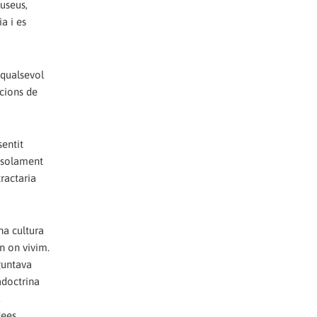
museus,
a i es
 qualsevol
acions de
sentit
a solament
ractaria
na cultura
n on vivim.
guntava
adoctrina
,
dees