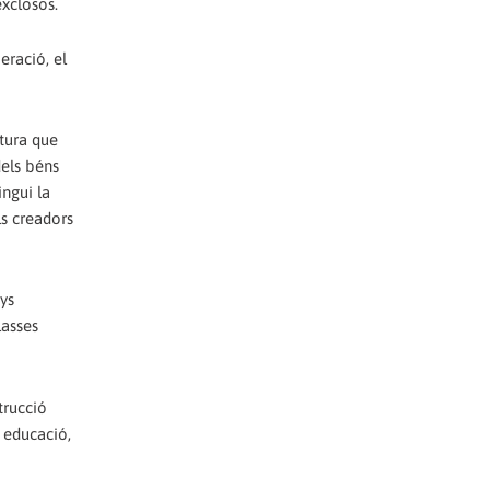
exclosos.
eració, el
ltura que
dels béns
ingui la
ls creadors
nys
lasses
trucció
, educació,