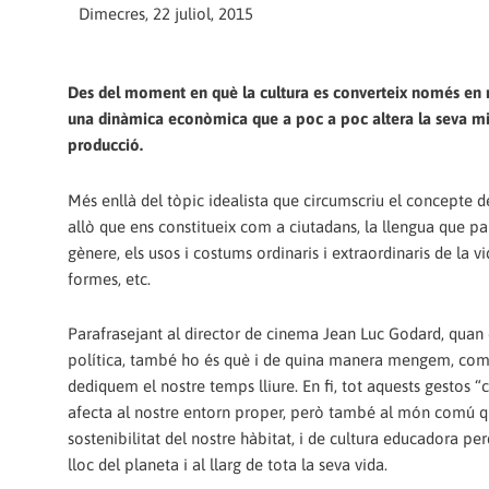
Dimecres, 22 juliol, 2015
Des del moment en què la cultura es converteix només en m
una dinàmica econòmica que a poc a poc altera la seva missi
producció.
Més enllà del tòpic idealista que circumscriu el concepte d
allò que ens constitueix com a ciutadans, la llengua que pa
gènere, els usos i costums ordinaris i extraordinaris de la v
formes, etc.
Parafrasejant al director de cinema Jean Luc Godard, quan d
política, també ho és què i de quina manera mengem, com i 
dediquem el nostre temps lliure. En fi, tot aquests gestos 
afecta al nostre entorn proper, però també al món comú que
sostenibilitat del nostre hàbitat, i de cultura educadora 
lloc del planeta i al llarg de tota la seva vida.