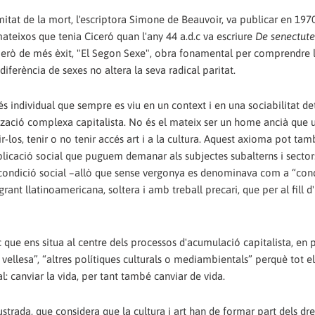
itat de la mort, l'escriptora Simone de Beauvoir, va publicar en 1970
mateixos que tenia Ciceró quan l'any 44 a.d.c va escriure
De senectute
però de més èxit, "El Segon Sexe", obra fonamental per comprendre 
iferència de sexes no altera la seva radical paritat.
cés individual que sempre es viu en un context i en una sociabilitat 
tzació complexa capitalista. No és el mateix ser un home ancià que
-los, tenir o no tenir accés art i a la cultura. Aquest axioma pot tam
implicació social que puguem demanar als subjectes subalterns i sector
a condició social –allò que sense vergonya es denominava com a “con
igrant llatinoamericana, soltera i amb treball precari, que per al fill
 que ens situa al centre dels processos d'acumulació capitalista, en p
ellesa”, “altres polítiques culturals o mediambientals” perquè tot e
al: canviar la vida, per tant també canviar de vida.
·lustrada, que considera que la cultura i art han de formar part dels dre