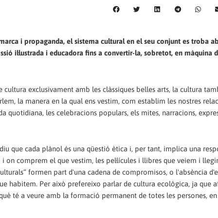
arca i propaganda, el sistema cultural en el seu conjunt es troba ab
ó il·lustrada i educadora fins a convertir-la, sobretot, en màquina 
e cultura exclusivament amb les clàssiques belles arts, la cultura tam
rlem, la manera en la qual ens vestim, com establim les nostres rela
ida quotidiana, les celebracions populars, els mites, narracions, expre
iu que cada plànol és una qüestió ètica i, per tant, implica una resp
on comprem el que vestim, les pel·lícules i llibres que veiem i llegi
“culturals“ formen part d'una cadena de compromisos, o l'absència d'el
 habitem. Per això prefereixo parlar de cultura ecològica, ja que af
perquè té a veure amb la formació permanent de totes les persones, en