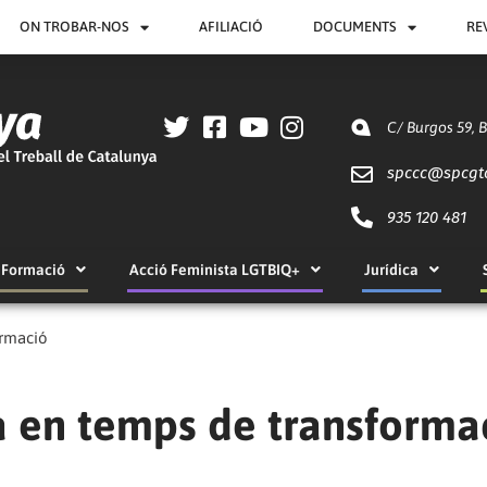
ON TROBAR-NOS
AFILIACIÓ
DOCUMENTS
RE
C/ Burgos 59, 
spccc@
spcgt
935 120 481
Formació
Acció Feminista LGTBIQ+
Jurídica
ormació
a en temps de transforma