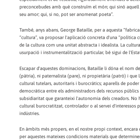
preconcebudes amb què construïm el món; qui sinó aquell qu
seu amor; qui, si no, pot ser anomenat poeta”.
També, anys abans, George Bataille, per a aquesta “fabrica
“cultura”, va proposar l'aplicació concreta d'una “política 
de la cultura com una unitat abstracta i idealista. La cultur
usurpació i instrumentalització particular, bé sigui de l'Esta
Escapar d'aquestes dominacions, Bataille li dóna el nom de su
(pàtria), ni paternalista (pare), ni propietària (patró) i
cultural tutelars, autoritaris i burocràtics; aparells de po
democràtica entre els administradors dels recursos públics i 
subsidiaritat que garanteixi l'autonomia dels creadors. No hi
cultural burocratitzat, controlador o al servei d'interessos p
indústries.
En àmbits més propers, en el nostre propi context, encara q
per aquestes mateixes condicions materials que determinen 