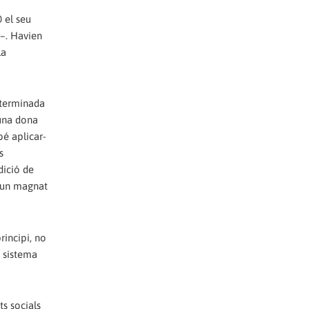
 el seu
–. Havien
la
determinada
 una dona
bé aplicar-
s
dició de
 d'un magnat
rincipi, no
l sistema
ts socials