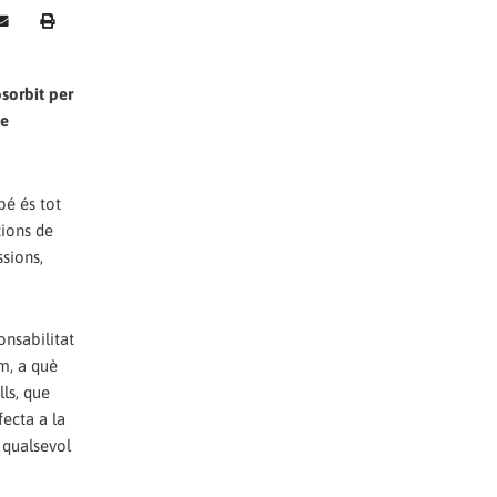
sorbit per
de
bé és tot
cions de
ssions,
onsabilitat
m, a què
ls, que
ecta a la
 qualsevol