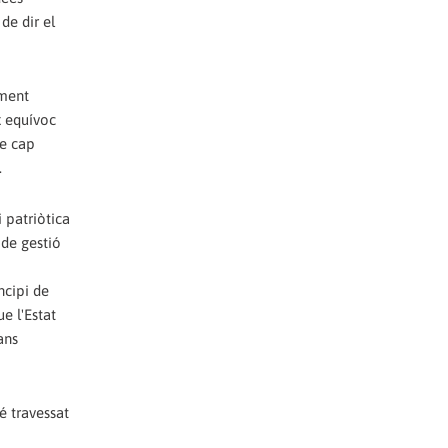
de dir el
ament
x equívoc
de cap
.
i patriòtica
 de gestió
ncipi de
e l'Estat
ans
é travessat