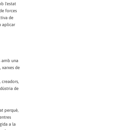
b l'estat
 de forces
ctiva de
 aplicar
ts amb una
, xarxes de
, creadors,
dústria de
tat perquè,
entres
gida a la