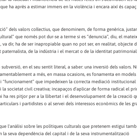
e ha après a estimar immers en la violència i encara així és capaç 
ció” dels valors col·lectius, que denominem, de forma genèrica, just
cultural” que només pot dur-se a terme si es “denuncia”, diu, el matei
a, va dir, ha de ser inapropiable quan no pot ser, en realitat, objecte 
t paternalista, de la indústria i el mercat o de la identitat patrimonial
bversió, en el seu sentit literal, a saber: una inversió dels valors. N
 que lamentablement a més, en massa ocasions, es fonamenta en models
der i “funcionament” que impedeixen la correcta mediació institucional
la societat civil creativa; incapaços d'aplicar de forma radical el pri
 ha res pitjor per a la llibertat i el desenvolupament de la creació qu
articulars i partidistes o al servei dels interessos econòmics de les gr
ue l'anàlisi sobre les polítiques culturals que pretenem estigui tamb
la seva dependència del capital i de la seva instrumentalització