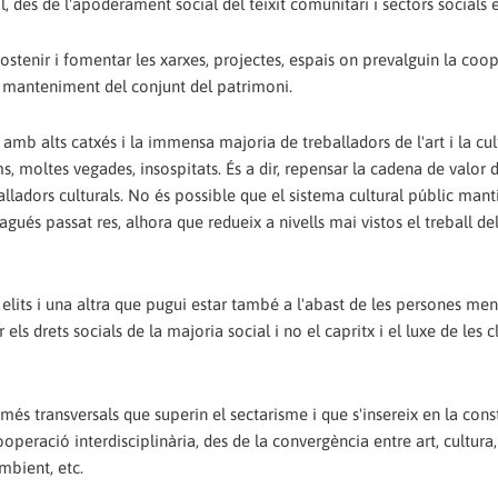
al, des de l'apoderament social del teixit comunitari i sectors socials 
stenir i fomentar les xarxes, projectes, espais on prevalguin la coop
t manteniment del conjunt del patrimoni.
ia amb alts catxés i la immensa majoria de treballadors de l'art i la cu
ms, moltes vegades, insospitats. És a dir, repensar la cadena de valor 
eballadors culturals. No és possible que el sistema cultural públic mant
gués passat res, alhora que redueix a nivells mai vistos el treball de
 elits i una altra que pugui estar també a l'abast de les persones me
els drets socials de la majoria social i no el capritx i el luxe de les c
es més transversals que superin el sectarisme i que s'insereix en la cons
ooperació interdisciplinària, des de la convergència entre art, cultura
ambient, etc.