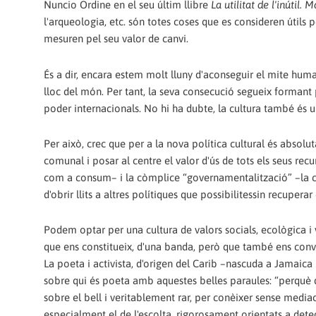
Nuncio Ordine en el seu últim llibre
La utilitat de l'inútil. 
l'arqueologia, etc. són totes coses que es consideren útils
mesuren pel seu valor de canvi.
És a dir, encara estem molt lluny d'aconseguir el mite human
lloc del món. Per tant, la seva consecució segueix formant p
poder internacionals. No hi ha dubte, la cultura també és 
Per això, crec que per a la nova política cultural és absolut
comunal i posar al centre el valor d'ús de tots els seus rec
com a consum– i la còmplice “governamentalització” –la cul
d'obrir llits a altres polítiques que possibilitessin recuperar 
Podem optar per una cultura de valors socials, ecològica i 
que ens constitueix, d'una banda, però que també ens convi
La poeta i activista, d'origen del Carib –nascuda a Jamaic
sobre qui és poeta amb aquestes belles paraules: “perquè q
sobre el bell i veritablement rar, per conèixer sense mediaci
especialment el de l'escolta, rigorosament orientats a detec