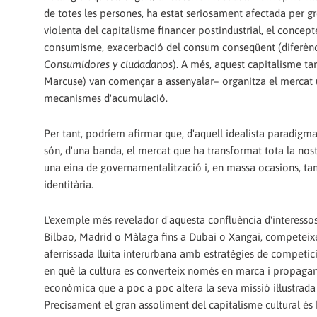
de totes les persones, ha estat seriosament afectada per gre
violenta del capitalisme financer postindustrial, el concepte
consumisme, exacerbació del consum conseqüent (diferència
Consumidores y ciudadanos
). A més, aquest capitalisme ta
Marcuse) van començar a assenyalar– organitza el mercat ut
mecanismes d'acumulació.
Per tant, podríem afirmar que, d'aquell idealista paradigm
són, d'una banda, el mercat que ha transformat tota la nostr
una eina de governamentalització i, en massa ocasions, ta
identitària.
L'exemple més revelador d'aquesta confluència d'interessos
Bilbao, Madrid o Màlaga fins a Dubai o Xangai, competeixen 
aferrissada lluita interurbana amb estratègies de competició
en què la cultura es converteix només en marca i propagand
econòmica que a poc a poc altera la seva missió il·lustrada
Precisament el gran assoliment del capitalisme cultural és h