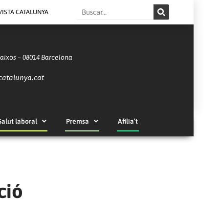
Search
VISTA CATALUNYA
Baixos – 08014 Barcelona
catalunya.cat
Salut laboral
Premsa
Afilia’t
ció