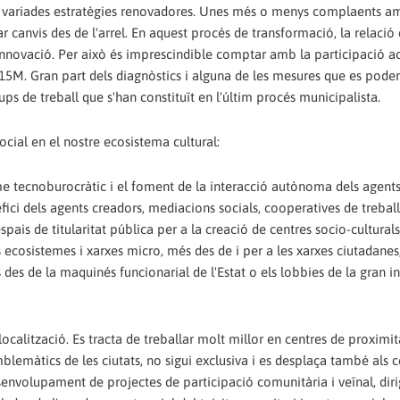
i variades estratègies renovadores. Unes més o menys complaents am
ar canvis des de l'arrel. En aquest procés de transformació, la relació
 d'innovació. Per això és imprescindible comptar amb la participació a
 15M. Gran part dels diagnòstics i alguna de les mesures que es poden
ps de treball que s'han constituït en l'últim procés municipalista.
social en el nostre ecosistema cultural:
me tecnoburocràtic i el foment de la interacció autònoma dels agen
fici dels agents creadors, mediacions socials, cooperatives de treball
pais de titularitat pública per a la creació de centres socio-culturals
 ecosistemes i xarxes micro, més des de i per a les xarxes ciutadanes
des de la maquinés funcionarial de l'Estat o els lobbies de la gran in
localització. Es tracta de treballar molt millor en centres de proximi
lemàtics de les ciutats, no sigui exclusiva i es desplaça també als c
desenvolupament de projectes de participació comunitària i veïnal, diri