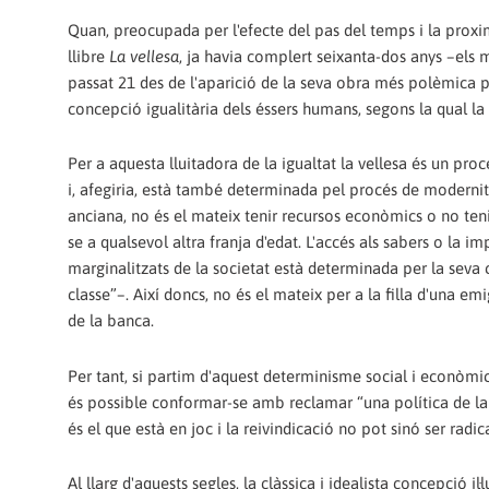
Quan, preocupada per l'efecte del pas del temps i la proxim
llibre
La vellesa
, ja havia complert seixanta-dos anys –els 
passat 21 des de l'aparició de la seva obra més polèmica 
concepció igualitària dels éssers humans, segons la qual la d
Per a aquesta lluitadora de la igualtat la vellesa és un pro
i, afegiria, està també determinada pel procés de moderni
anciana, no és el mateix tenir recursos econòmics o no tenir
se a qualsevol altra franja d'edat. L'accés als sabers o la 
marginalitzats de la societat està determinada per la sev
classe”–. Així doncs, no és el mateix per a la filla d'una em
de la banca.
Per tant, si partim d'aquest determinisme social i econòmic
és possible conformar-se amb reclamar “una política de la v
és el que està en joc i la reivindicació no pot sinó ser radic
Al llarg d'aquests segles, la clàssica i idealista concepció il