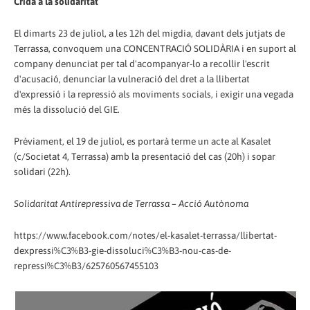
Crida a la solidaritat
El dimarts 23 de juliol, a les 12h del migdia, davant dels jutjats de
Terrassa, convoquem una CONCENTRACIÓ SOLIDÀRIA i en suport al
company denunciat per tal d'acompanyar-lo a recollir l'escrit
d'acusació, denunciar la vulneració del dret a la llibertat
d'expressió i la repressió als moviments socials, i exigir una vegada
més la dissolució del GIE.
Prèviament, el 19 de juliol, es portarà terme un acte al Kasalet
(c/Societat 4, Terrassa) amb la presentació del cas (20h) i sopar
solidari (22h).
Solidaritat Antirepressiva de Terrassa – Acció Autònoma
https://www.facebook.com/notes/el-kasalet-terrassa/llibertat-
dexpressi%C3%B3-gie-dissoluci%C3%B3-nou-cas-de-
repressi%C3%B3/625760567455103