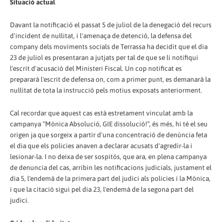
Situació actual
Davant la notificació el passat 5 de juliol de la denegació del recurs
d'incident de nul·litat, i l'amenaça de detenció, la defensa del
company dels moviments socials de Terrassa ha decidit que el dia
23 de juliol es presentaran a jutjats per tal de que se li notifiqui
l'escrit d'acusació del Ministeri Fiscal. Un cop notificat es
prepararà l'escrit de defensa on, com a primer punt, es demanarà la
nul·litat de tota la instrucció pels motius exposats anteriorment.
Cal recordar que aquest cas està estretament vinculat amb la
campanya “Mònica Absolució, GIE dissolució!”, és més, hi té el seu
origen ja que sorgeix a partir d'una concentració de denúncia feta
el dia que els policies anaven a declarar acusats d'agredir-la i
lesionar-la. I no deixa de ser sospitós, que ara, en plena campanya
de denuncia del cas, arribin les notificacions judicials, justament el
dia 5, l'endemà de la primera part del judici als policies i la Mònica,
i que la citació sigui pel dia 23, l'endemà de la segona part del
judici.