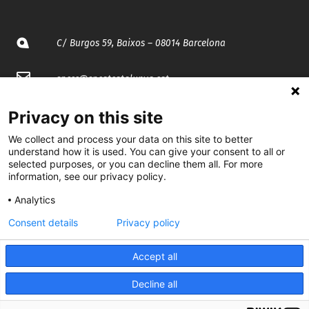
C/ Burgos 59, Baixos – 08014 Barcelona
spccc@
spcgtcatalunya.cat
935 120 481
Privacy on this site
We collect and process your data on this site to better
understand how it is used. You can give your consent to all or
@CGTCatalunya
selected purposes, or you can decline them all. For more
information, see our privacy policy.
cgtcatalunya
Analytics
CGTCatalunya
Consent details
Privacy policy
cgtcatalunya
Accept all
Decline all
Desenvolupat per