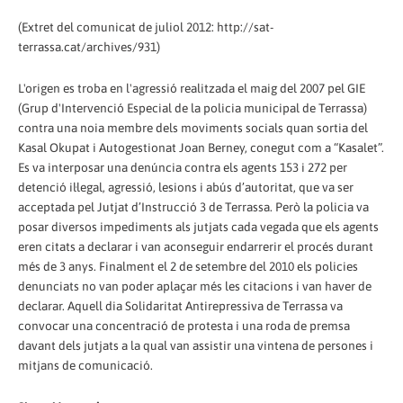
(Extret del comunicat de juliol 2012: http://sat-
terrassa.cat/archives/931)
L'origen es troba en l'agressió realitzada el maig del 2007 pel GIE
(Grup d'Intervenció Especial de la policia municipal de Terrassa)
contra una noia membre dels moviments socials quan sortia del
Kasal Okupat i Autogestionat Joan Berney, conegut com a “Kasalet”.
Es va interposar una denúncia contra els agents 153 i 272 per
detenció il·legal, agressió, lesions i abús d’autoritat, que va ser
acceptada pel Jutjat d’Instrucció 3 de Terrassa. Però la policia va
posar diversos impediments als jutjats cada vegada que els agents
eren citats a declarar i van aconseguir endarrerir el procés durant
més de 3 anys. Finalment el 2 de setembre del 2010 els policies
denunciats no van poder aplaçar més les citacions i van haver de
declarar. Aquell dia Solidaritat Antirepressiva de Terrassa va
convocar una concentració de protesta i una roda de premsa
davant dels jutjats a la qual van assistir una vintena de persones i
mitjans de comunicació.