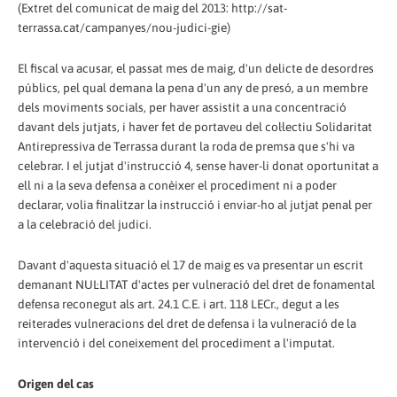
(Extret del comunicat de maig del 2013: http://sat-
terrassa.cat/campanyes/nou-judici-gie)
El fiscal va acusar, el passat mes de maig, d'un delicte de desordres
públics, pel qual demana la pena d'un any de presó, a un membre
dels moviments socials, per haver assistit a una concentració
davant dels jutjats, i haver fet de portaveu del col·lectiu Solidaritat
Antirepressiva de Terrassa durant la roda de premsa que s'hi va
celebrar. I el jutjat d'instrucció 4, sense haver-li donat oportunitat a
ell ni a la seva defensa a conèixer el procediment ni a poder
declarar, volia finalitzar la instrucció i enviar-ho al jutjat penal per
a la celebració del judici.
Davant d'aquesta situació el 17 de maig es va presentar un escrit
demanant NUL·LITAT d'actes per vulneració del dret de fonamental
defensa reconegut als art. 24.1 C.E. i art. 118 LECr., degut a les
reiterades vulneracions del dret de defensa i la vulneració de la
intervenció i del coneixement del procediment a l'imputat.
Origen del cas