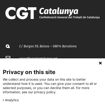
C/ Burgos 59, Baixos – 08014 Barcelona
spccc@
spcgtcatalunya.cat
935 120 481
Privacy on this site
We collect and process your data on this site to better
understand how it is used. You can give your consent to all or
@CGTCatalunya
selected purposes, or you can decline them all. For more
information, see our privacy policy.
cgtcatalunya
Analytics
CGTCatalunya