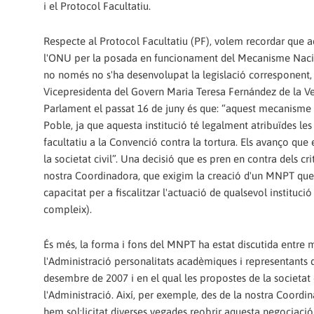
i el Protocol Facultatiu.
Respecte al Protocol Facultatiu (PF), volem recordar que aqu
l'ONU per la posada en funcionament del Mecanisme Naciona
no només no s'ha desenvolupat la legislació corresponent,
Vicepresidenta del Govern Maria Teresa Fernández de la Ve
Parlament el passat 16 de juny és que: “aquest mecanisme 
Poble, ja que aquesta institució té legalment atribuïdes l
facultatiu a la Convenció contra la tortura. Els avanço qu
la societat civil”. Una decisió que es pren en contra dels cri
nostra Coordinadora, que exigim la creació d'un MNPT que s
capacitat per a fiscalitzar l'actuació de qualsevol instituci
compleix).
És més, la forma i fons del MNPT ha estat discutida entre
l'Administració personalitats acadèmiques i representants d
desembre de 2007 i en el qual les propostes de la societat
l'Administració. Així, per exemple, des de la nostra Coordi
hem sol:licitat diverses vegades reobrir aquesta negociació 