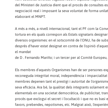
del Ministeri de Justícia dient que el procés de consultes es
negociació real i imposant la seva voluntat de forma unilate
elaborant el MNPT.
A més a més, a nivell internacional, tant el PF com la Conv
tortura en els quals correspon als Estats signataris desig
diversos organismes: en el sotscomité de l'ONU, ha de subst
després d'haver estat designat en contra de l'opinió d'aque
el mandat
de D . Fernando Mariño; i un tercer per al Comitè Europeu, 
Els membres d'aquests Organismes han de ser persones exp
reconeguda integritat moral, independència i imparcialitat
membres depenen tant el prestigi i autoritat de l'organism
seva eficàcia. Ara bé, la qualitat dels integrants solament 
elementals en una societat democràtica, de publicitat, trans
procés que exclogui el secret i l'ocultació i que no es basi 
favors, prebendes, nepotismes, etc. Malgrat això, l'experi