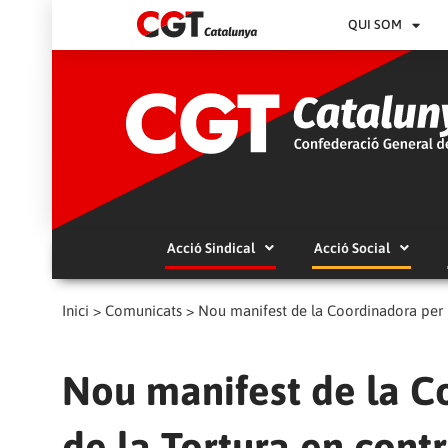
QUI SOM
Acció Sindical
Acció Social
Inici
>
Comunicats
>
Nou manifest de la Coordinadora per l
Nou manifest de la C
de la Tortura en cont