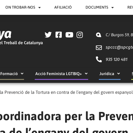
ON TROBAR-NOS
AFILIACIÓ
DOCUMENTS
RE
C/ Burgos 59, 
spccc@
spcgt
935 120 481
Formació
Acció Feminista LGTBIQ+
Jurídica
a Prevenció de la Tortura en contra de l’engany del govern espanyol 
oordinadora per la Preve
ra de l’engany del govern