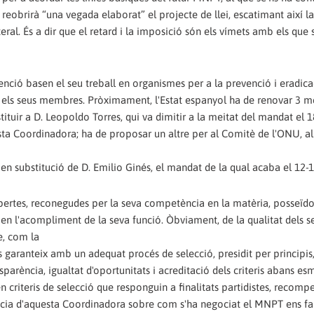
 reobrirà “una vegada elaborat” el projecte de llei, escatimant així la
ral. És a dir que el retard i la imposició són els vímets amb els que s
enció basen el seu treball en organismes per a la prevenció i eradica
nar els seus membres. Pròximament, l'Estat espanyol ha de renovar 3
ituir a D. Leopoldo Torres, qui va dimitir a la meitat del mandat el 
sta Coordinadora; ha de proposar un altre per al Comitè de l'ONU, al 
en substitució de D. Emilio Ginés, el mandat de la qual acaba el 12-
ertes, reconegudes per la seva competència en la matèria, posseïdo
 en l'acompliment de la seva funció. Òbviament, de la qualitat dels s
e, com la
es garanteix amb un adequat procés de selecció, presidit per principis
parència, igualtat d'oportunitats i acreditació dels criteris abans es
en criteris de selecció que responguin a finalitats partidistes, recomp
ència d'aquesta Coordinadora sobre com s'ha negociat el MNPT ens fa