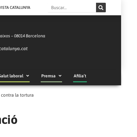
Search
VISTA CATALUNYA
Baixos – 08014 Barcelona
catalunya.cat
Salut laboral
Premsa
Afilia’t
contra la tortura
nció