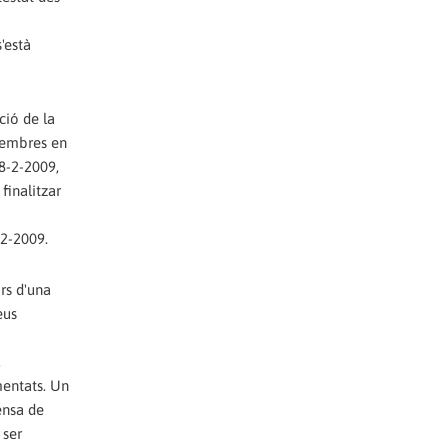
'està
ció de la
 membres en
18-2-2009,
finalitzar
12-2009.
rs d'una
eus
,
mentats. Un
ensa de
 ser