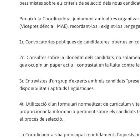
pessimistes sobre els criteris de selecció dels nous candidat
Per això la Coordinadora, juntament amb altres organitzaci
(Vicepresidència i MAE), recordant-los i exigint-los l'engega
1r. Convocatòries públiques de candidatures: obertes en con
2n. Consultes sobre la idoneïtat dels candidats: no solam
que ocupin un paper actiu i contrastat en la lluita contra la
3r. Entrevistes d'un grup d'experts amb els candidats “presel
disponibilitat i aptituds lingüístiques.
4t. Utilització d'un formulari normalitzat de currículum vital
proporcionar la informació pertinent sobre els candidats ta
el procés de selecció.
La Coordinadora s'ha preocupat repetidament d'aquests pro