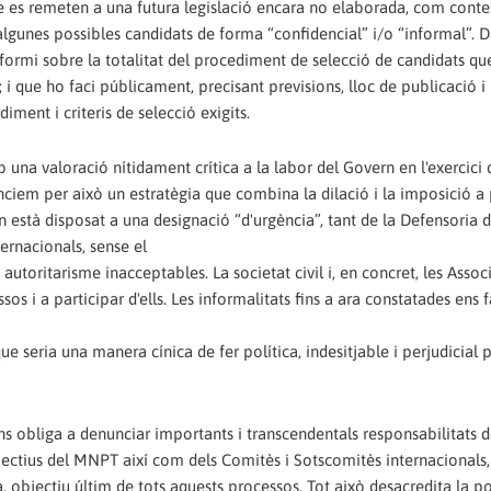
que es remeten a una futura legislació encara no elaborada, com conte
unes possibles candidats de forma “confidencial” i/o “informal”. D
formi sobre la totalitat del procediment de selecció de candidats q
i que ho faci públicament, precisant previsions, lloc de publicació i
iment i criteris de selecció exigits.
una valoració nítidament crítica a la labor del Govern en l'exercici 
ciem per això un estratègia que combina la dilació i la imposició a 
rn està disposat a una designació “d'urgència”, tant de la Defensoria 
rnacionals, sense el
 autoritarisme inacceptables. La societat civil i, en concret, les Asso
 i a participar d'ells. Les informalitats fins a ara constatades ens f
que seria una manera cínica de fer política, indesitjable i perjudicial p
ens obliga a denunciar importants i transcendentals responsabilitats 
objectius del MNPT així com dels Comitès i Sotscomitès internacionals,
a, objectiu últim de tots aquests processos. Tot això desacredita la po