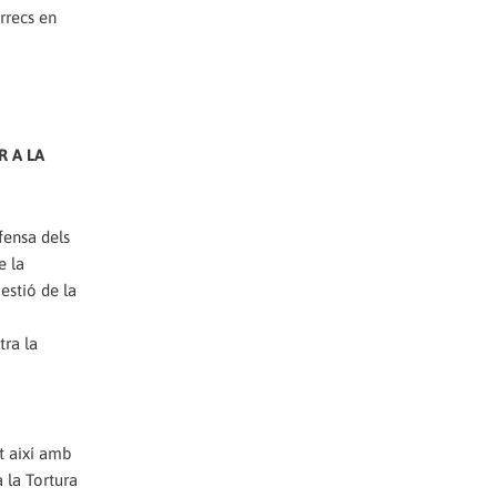
rrecs en
R A LA
fensa dels
e la
üestió de la
tra la
nt així amb
 la Tortura