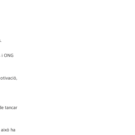
.
s i ONG
motivació,
de tancar
 això ha