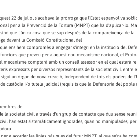
est 22 de juliol s'acabava la pròrroga que l'Estat espanyol va sol:lic
l per a la Prevenció de la Tortura (MNPT) que ha d'aplicar-lo. Mal
 sinó que l'única cosa que se sap després de la compareixença de la
ga davant la Comissió Constitucional del
que ens hem compromès a engegar s'integri en la institució del Defe
es funcions que preveu per a aquest nou mecanisme nacional, el Proto
e el mecanisme comptarà amb un consell assessor en el qual estarà r
teris expressats per diversos representants de la societat civil, entre el
igui un òrgan de nova creació, independent de tots els poders de l'
ó de custòdia i/o tutela judicial (requisits que la Defensoria del poble
 membres de
e la societat civil a través d'un grup de contacte que duu sense reuni
 civil han estat sistemàticament ignorades, quan no manipulades, per
nadora
per a acordar les línies bàsiques del futur MNPT, al que se'ns ha con