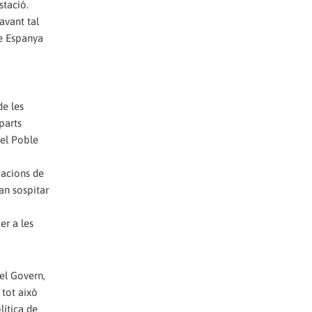
stació.
avant tal
ue Espanya
de les
parts
del Poble
ciacions de
an sospitar
er a les
del Govern,
 tot això
lítica de