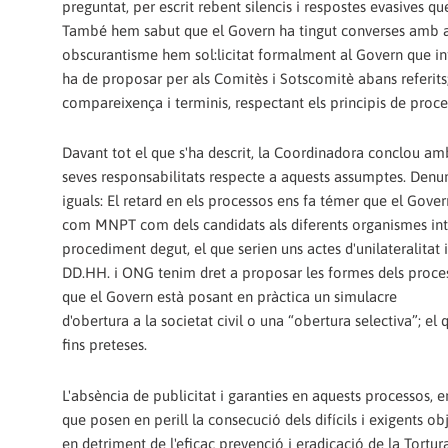
preguntat, per escrit rebent silencis i respostes evasives 
També hem sabut que el Govern ha tingut converses amb alg
obscurantisme hem sol:licitat formalment al Govern que in
ha de proposar per als Comitès i Sotscomitè abans referits; 
compareixença i terminis, respectant els principis de proced
Davant tot el que s'ha descrit, la Coordinadora conclou amb 
seves responsabilitats respecte a aquests assumptes. Denun
iguals: El retard en els processos ens fa témer que el Gove
com MNPT com dels candidats als diferents organismes inte
procediment degut, el que serien uns actes d'unilateralitat i
DD.HH. i ONG tenim dret a proposar les formes dels processos
que el Govern està posant en pràctica un simulacre
d'obertura a la societat civil o una “obertura selectiva”; el 
fins preteses.
L'absència de publicitat i garanties en aquests processos, 
que posen en perill la consecució dels difícils i exigents 
en detriment de l'eficaç prevenció i eradicació de la Tortur