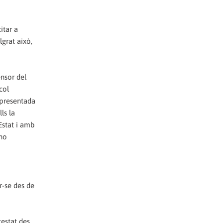
itar a
grat això,
nsor del
col
epresentada
ls la
Estat i amb
 no
r-se des de
testat des