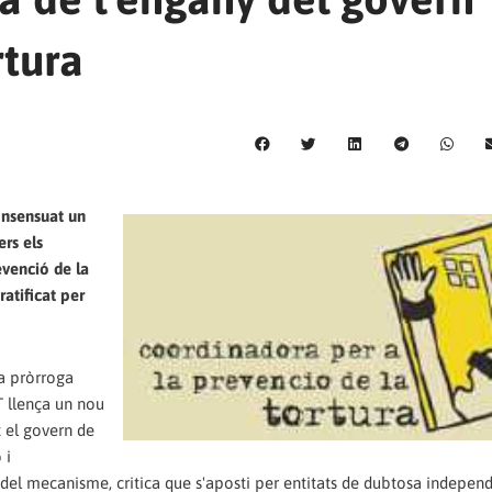
rtura
onsensuat un
rs els
venció de la
ratificat per
la pròrroga
T llença un nou
 el govern de
 i
eny del mecanisme, critica que s'aposti per entitats de dubtosa indepe