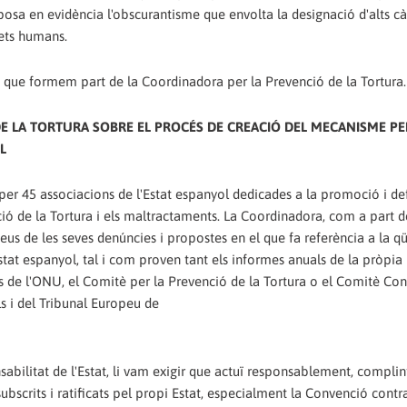
 posa en evidència l'obscurantisme que envolta la designació d'alts cà
ets humans.
ats que formem part de la Coordinadora per la Prevenció de la Tortura.
E LA TORTURA SOBRE EL PROCÉS DE CREACIÓ DEL MECANISME PE
L
er 45 associacions de l'Estat espanyol dedicades a la promoció i de
ció de la Tortura i els maltractaments. La Coordinadora, com a part d
ntveus de les seves denúncies i propostes en el que fa referència a la q
'Estat espanyol, tal i com proven tant els informes anuals de la pròpia
s de l'ONU, el Comitè per la Prevenció de la Tortura o el Comitè Con
s i del Tribunal Europeu de
sabilitat de l'Estat, li vam exigir que actuï responsablement, compli
ubscrits i ratificats pel propi Estat, especialment la Convenció contra