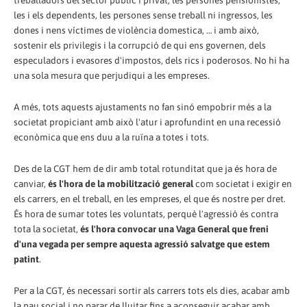
les i els dependents, les persones sense treball ni ingressos, les
dones i nens víctimes de violència domestica, … i amb això,
sostenir els privilegis i la corrupció de qui ens governen, dels
especuladors i evasores d'impostos, dels rics i poderosos. No hi ha
una sola mesura que perjudiqui a les empreses.
A més, tots aquests ajustaments no fan sinó empobrir més a la
societat propiciant amb això l'atur i aprofundint en una recessió
econòmica que ens duu a la ruïna a totes i tots.
Des de la CGT hem de dir amb total rotunditat que ja és hora de
canviar,
és l'hora de la mobilització general
com societat i exigir en
els carrers, en el treball, en les empreses, el que és nostre per dret.
És hora de sumar totes les voluntats, perquè l'agressió és contra
tota la societat,
és l'hora convocar una Vaga General que freni
d'una vegada per sempre aquesta agressió salvatge que estem
patint
.
Per a la CGT, és necessari sortir als carrers tots els dies, acabar amb
la pau social i no parar de lluitar fins a aconseguir acabar amb