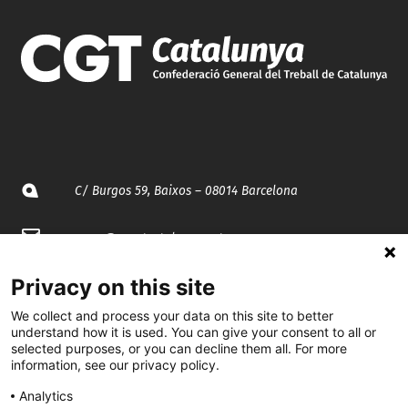
C/ Burgos 59, Baixos – 08014 Barcelona
spccc@
spcgtcatalunya.cat
935 120 481
Privacy on this site
We collect and process your data on this site to better
understand how it is used. You can give your consent to all or
@CGTCatalunya
selected purposes, or you can decline them all. For more
information, see our privacy policy.
cgtcatalunya
Analytics
CGTCatalunya