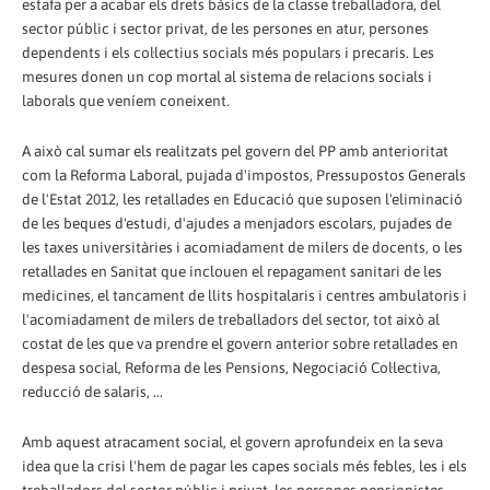
estafa per a acabar els drets bàsics de la classe treballadora, del
sector públic i sector privat, de les persones en atur, persones
dependents i els col·lectius socials més populars i precaris. Les
mesures donen un cop mortal al sistema de relacions socials i
laborals que veníem coneixent.
A això cal sumar els realitzats pel govern del PP amb anterioritat
com la Reforma Laboral, pujada d'impostos, Pressupostos Generals
de l'Estat 2012, les retallades en Educació que suposen l'eliminació
de les beques d'estudi, d'ajudes a menjadors escolars, pujades de
les taxes universitàries i acomiadament de milers de docents, o les
retallades en Sanitat que inclouen el repagament sanitari de les
medicines, el tancament de llits hospitalaris i centres ambulatoris i
l'acomiadament de milers de treballadors del sector, tot això al
costat de les que va prendre el govern anterior sobre retallades en
despesa social, Reforma de les Pensions, Negociació Col·lectiva,
reducció de salaris, ...
Amb aquest atracament social, el govern aprofundeix en la seva
idea que la crisi l'hem de pagar les capes socials més febles, les i els
treballadors del sector públic i privat, les persones pensionistes,