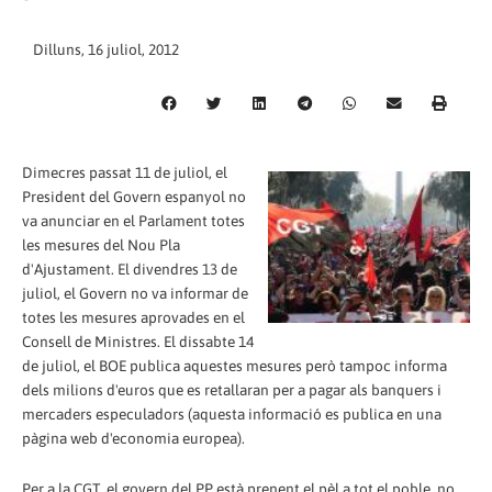
Dilluns, 16 juliol, 2012
Dimecres passat 11 de juliol, el
President del Govern espanyol no
va anunciar en el Parlament totes
les mesures del Nou Pla
d'Ajustament. El divendres 13 de
juliol, el Govern no va informar de
totes les mesures aprovades en el
Consell de Ministres. El dissabte 14
de juliol, el BOE publica aquestes mesures però tampoc informa
dels milions d'euros que es retallaran per a pagar als banquers i
mercaders especuladors (aquesta informació es publica en una
pàgina web d'economia europea).
Per a la CGT, el govern del PP està prenent el pèl a tot el poble, no