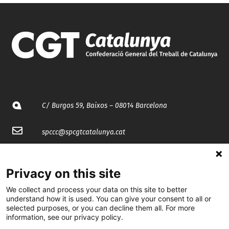
C/ Burgos 59, Baixos – 08014 Barcelona
spccc@
spcgtcatalunya.cat
935 120 481
Privacy on this site
@CGTCatalunya
We collect and process your data on this site to better
understand how it is used. You can give your consent to all or
selected purposes, or you can decline them all. For more
cgtcatalunya
information, see our privacy policy.
CGTCatalunya