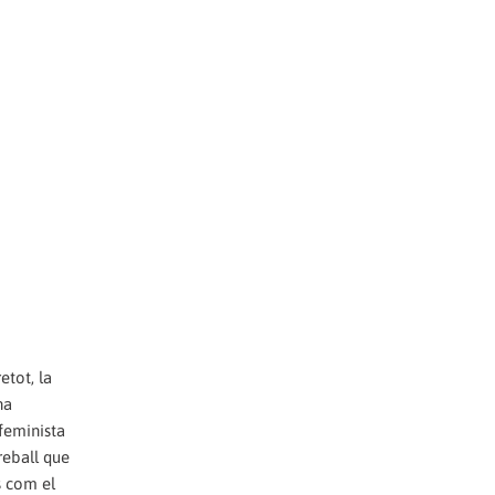
etot, la
na
 feminista
reball que
s com el