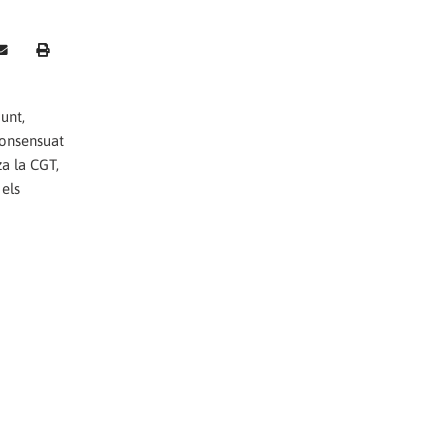
unt,
consensuat
za la CGT,
 els