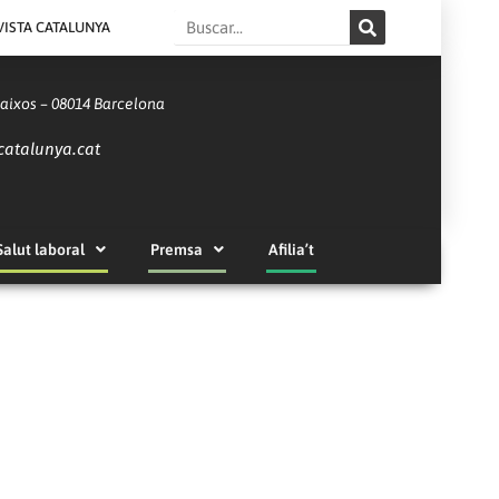
Search
VISTA CATALUNYA
Baixos – 08014 Barcelona
catalunya.cat
Salut laboral
Premsa
Afilia’t