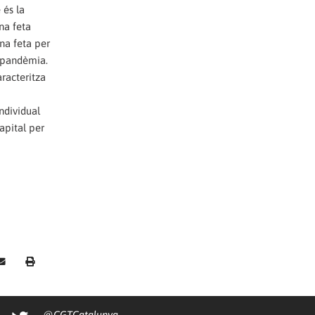
 és la
na feta
ina feta per
a pandèmia.
racteritza
ndividual
apital per
@CGTCatalunya