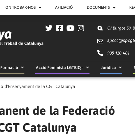
ON TROBAR-NOS
AFILIACIÓ
DOCUMENTS
RE
C/ Burgos 59, 
spccc@
spcgt
935 120 481
Formació
Acció Feminista LGTBIQ+
Jurídica
ió d’Ensenyament de la CGT Catalunya
anent de la Federació
 CGT Catalunya