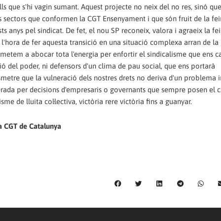
ells que s'hi vagin sumant. Aquest projecte no neix del no res, sinó que
els sectors que conformen la CGT Ensenyament i que són fruit de la fei
anys pel sindicat. De fet, el nou SP reconeix, valora i agraeix la fe
a l'hora de fer aquesta transició en una situació complexa arran de l
etem a abocar tota l'energia per enfortir el sindicalisme que ens ca
ó del poder, ni defensors d'un clima de pau social, que ens portarà
metre que la vulneració dels nostres drets no deriva d'un problema i
generada per decisions d'empresaris o governants que sempre posen el c
me de lluita col·lectiva, victòria rere victòria fins a guanyar.
a CGT de Catalunya