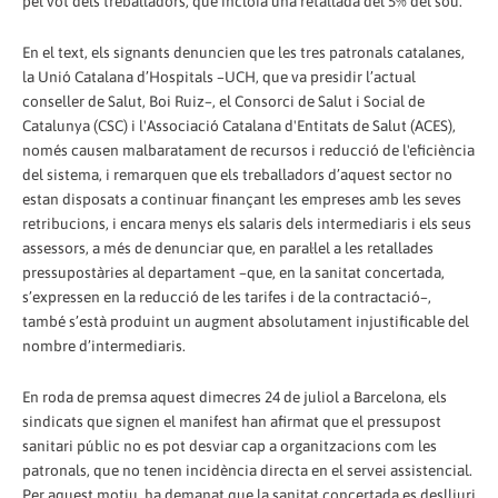
pel vot dels treballadors, que incloïa una retallada del 5% del sou.
En el text, els signants denuncien que les tres patronals catalanes,
la Unió Catalana d’Hospitals –UCH, que va presidir l’actual
conseller de Salut, Boi Ruiz–, el Consorci de Salut i Social de
Catalunya (CSC) i l'Associació Catalana d'Entitats de Salut (ACES),
només causen malbaratament de recursos i reducció de l'eficiència
del sistema, i remarquen que els treballadors d’aquest sector no
estan disposats a continuar finançant les empreses amb les seves
retribucions, i encara menys els salaris dels intermediaris i els seus
assessors, a més de denunciar que, en paral·lel a les retallades
pressupostàries al departament –que, en la sanitat concertada,
s’expressen en la reducció de les tarifes i de la contractació–,
també s’està produint un augment absolutament injustificable del
nombre d’intermediaris.
En roda de premsa aquest dimecres 24 de juliol a Barcelona, els
sindicats que signen el manifest han afirmat que el pressupost
sanitari públic no es pot desviar cap a organitzacions com les
patronals, que no tenen incidència directa en el servei assistencial.
Per aquest motiu, ha demanat que la sanitat concertada es deslliuri