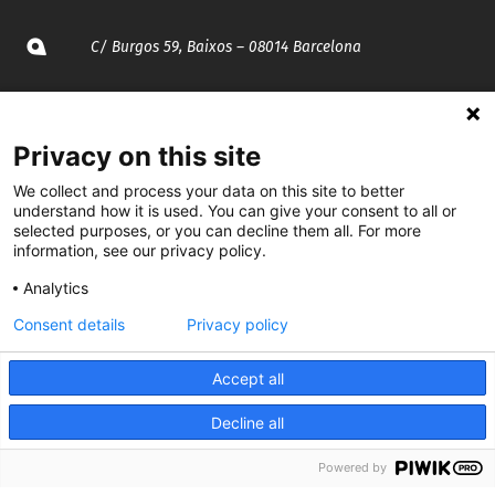
C/ Burgos 59, Baixos – 08014 Barcelona
spccc@
spcgtcatalunya.cat
Privacy on this site
935 120 481
We collect and process your data on this site to better
understand how it is used. You can give your consent to all or
@CGTCatalunya
selected purposes, or you can decline them all. For more
information, see our privacy policy.
cgtcatalunya
Analytics
CGTCatalunya
Consent details
Privacy policy
cgtcatalunya
Accept all
Decline all
Desenvolupat per
Powered by