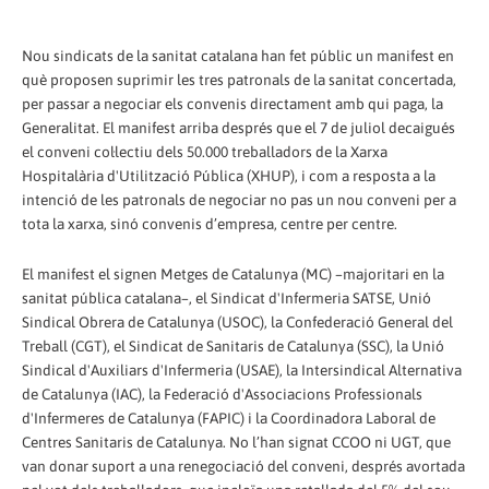
Nou sindicats de la sanitat catalana han fet públic un manifest en
què proposen suprimir les tres patronals de la sanitat concertada,
per passar a negociar els convenis directament amb qui paga, la
Generalitat. El manifest arriba després que el 7 de juliol decaigués
el conveni col·lectiu dels 50.000 treballadors de la Xarxa
Hospitalària d'Utilització Pública (XHUP), i com a resposta a la
intenció de les patronals de negociar no pas un nou conveni per a
tota la xarxa, sinó convenis d’empresa, centre per centre.
El manifest el signen Metges de Catalunya (MC) –majoritari en la
sanitat pública catalana–, el Sindicat d'Infermeria SATSE, Unió
Sindical Obrera de Catalunya (USOC), la Confederació General del
Treball (CGT), el Sindicat de Sanitaris de Catalunya (SSC), la Unió
Sindical d'Auxiliars d'Infermeria (USAE), la Intersindical Alternativa
de Catalunya (IAC), la Federació d'Associacions Professionals
d'Infermeres de Catalunya (FAPIC) i la Coordinadora Laboral de
Centres Sanitaris de Catalunya. No l’han signat CCOO ni UGT, que
van donar suport a una renegociació del conveni, després avortada