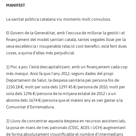
MANIFEST
La sanitat pública catalana viu moments molt convulsos.
El Govern de la Generalitat, amb l’excusa de millorar la gestió i el
finançament del model sanitari català, tantes vegades lloat per la
seva excel·lència i insuperable relació cost-benefici, està fent dues
coses, a quina d’elles més perjudicial.
1) Poc a poc l’està descapitalitzant, amb un finançament cada cop
més mesquí. Això fa que l’any 2012, segons dades del propi
Departament de Salut, la despesa sanitària per persona fos de
1150.18 €, molt per sota dels 1297.45 €/persona de 2010, molt per
sota dels 1296 €/persona de la mitjana estatal de 2012 i a un
abisme dels 1674 €/persona que el mateix any es van gastar a la
Comunitat d’Extremadura.
2) Lluny de concentrar aquesta despesa en recursos assistencials,
la posa en mans de tres patronals (CSSC, ACES i UCH) augmentant
de forma absolutament injustificable el nombre d’intermediaris