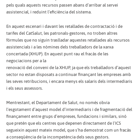
pels quals aquests recursos passen abans d’arribar al servei
assistencial, i reduint l’eficiència del sistema.
En aquest escenari i davant les retallades de contractació i de
tarifes del CatSalut, les patronals-gestores, no troben altres
fórmules que no siguin traslladar aquestes retallades als recursos
assistencials i a les nòmines dels treballadors de la xarxa
concertada (XHUP). En aquest punt rau el fracàs de les
negociacions per a la
renovació del conveni de la XHUP, ja que els treballadors d’aquest
sector no estan disposats a continuar finançant les empreses amb
les seves retribucions, i encara menys els salaris dels intermediaris
i els seus assessors.
Mentrestant, el Departament de Salut, no només obvia
l’esgotament d’aquest model d’intermediaris i de fragmentació del
finançament entre grups d’empreses, fundacions i similars, sinó
que pretén que els centres que depenen directament de l’ICS
segueixin aquest mateix model, que s’ha demostrat com un fracàs
a conseqüència de la incompetència dels seus gestors.