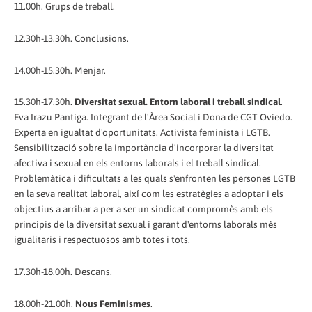
11.00h. Grups de treball.
12.30h-13.30h. Conclusions.
14.00h-15.30h. Menjar.
15.30h-17.30h.
Diversitat sexual. Entorn laboral i treball sindical
.
Eva Irazu Pantiga. Integrant de l'Àrea Social i Dona de CGT Oviedo.
Experta en igualtat d'oportunitats. Activista feminista i LGTB.
Sensibilització sobre la importància d'incorporar la diversitat
afectiva i sexual en els entorns laborals i el treball sindical.
Problemàtica i dificultats a les quals s'enfronten les persones LGTB
en la seva realitat laboral, així com les estratègies a adoptar i els
objectius a arribar a per a ser un sindicat compromès amb els
principis de la diversitat sexual i garant d'entorns laborals més
igualitaris i respectuosos amb totes i tots.
17.30h-18.00h. Descans.
18.00h-21.00h.
Nous Feminismes
.