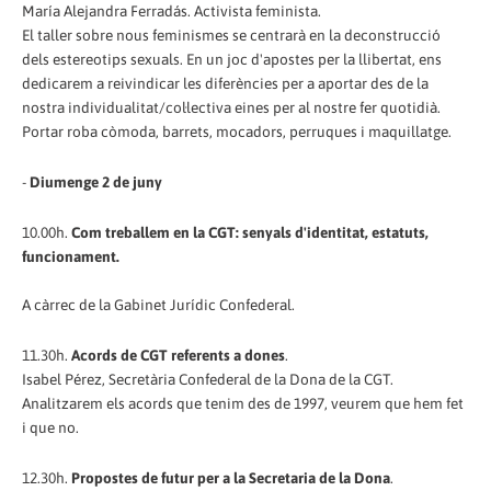
María Alejandra Ferradás. Activista feminista.
El taller sobre nous feminismes se centrarà en la deconstrucció
dels estereotips sexuals. En un joc d'apostes per la llibertat, ens
dedicarem a reivindicar les diferències per a aportar des de la
nostra individualitat/col·lectiva eines per al nostre fer quotidià.
Portar roba còmoda, barrets, mocadors, perruques i maquillatge.
-
Diumenge 2 de juny
10.00h.
Com treballem en la CGT: senyals d'identitat, estatuts,
funcionament.
A càrrec de la Gabinet Jurídic Confederal.
11.30h.
Acords de CGT referents a dones
.
Isabel Pérez, Secretària Confederal de la Dona de la CGT.
Analitzarem els acords que tenim des de 1997, veurem que hem fet
i que no.
12.30h.
Propostes de futur per a la Secretaria de la Dona
.