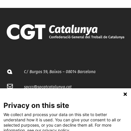
C/ Burgos 59, Baixos – 08014 Barcelona
spccc@
spcgtcatalunya.cat
935 120 481
Privacy on this site
We collect and process your data on this site to better
@CGTCatalunya
understand how it is used. You can give your consent to all or
selected purposes, or you can decline them all. For more
information, see our privacy policy.
cgtcatalunya