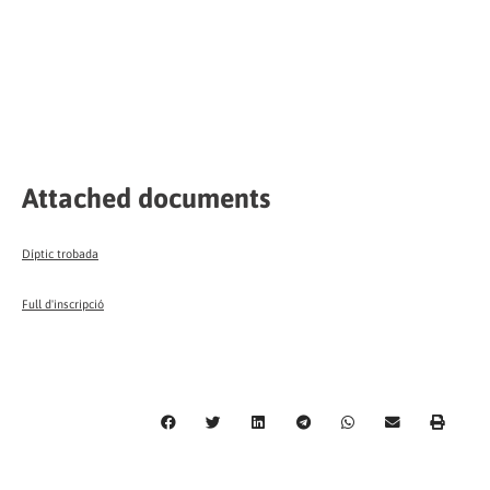
Attached documents
Díptic trobada
Full d'inscripció