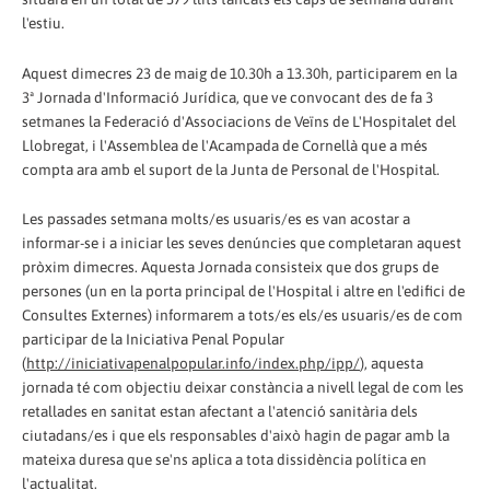
l'estiu.
Aquest dimecres 23 de maig de 10.30h a 13.30h, participarem en la
3ª Jornada d'Informació Jurídica, que ve convocant des de fa 3
setmanes la Federació d'Associacions de Veïns de L'Hospitalet del
Llobregat, i l'Assemblea de l'Acampada de Cornellà que a més
compta ara amb el suport de la Junta de Personal de l'Hospital.
Les passades setmana molts/es usuaris/es es van acostar a
informar-se i a iniciar les seves denúncies que completaran aquest
pròxim dimecres. Aquesta Jornada consisteix que dos grups de
persones (un en la porta principal de l'Hospital i altre en l'edifici de
Consultes Externes) informarem a tots/es els/es usuaris/es de com
participar de la Iniciativa Penal Popular
(
http://iniciativapenalpopular.info/index.php/ipp/
), aquesta
jornada té com objectiu deixar constància a nivell legal de com les
retallades en sanitat estan afectant a l'atenció sanitària dels
ciutadans/es i que els responsables d'això hagin de pagar amb la
mateixa duresa que se'ns aplica a tota dissidència política en
l'actualitat.