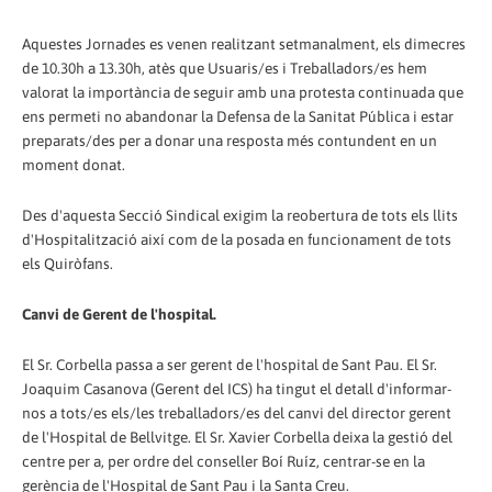
Aquestes Jornades es venen realitzant setmanalment, els dimecres
de 10.30h a 13.30h, atès que Usuaris/es i Treballadors/es hem
valorat la importància de seguir amb una protesta continuada que
ens permeti no abandonar la Defensa de la Sanitat Pública i estar
preparats/des per a donar una resposta més contundent en un
moment donat.
Des d'aquesta Secció Sindical exigim la reobertura de tots els llits
d'Hospitalització així com de la posada en funcionament de tots
els Quiròfans.
Canvi de Gerent de l'hospital.
El Sr. Corbella passa a ser gerent de l'hospital de Sant Pau. El Sr.
Joaquim Casanova (Gerent del ICS) ha tingut el detall d'informar-
nos a tots/es els/les treballadors/es del canvi del director gerent
de l'Hospital de Bellvitge. El Sr. Xavier Corbella deixa la gestió del
centre per a, per ordre del conseller Boí Ruíz, centrar-se en la
gerència de l'Hospital de Sant Pau i la Santa Creu.