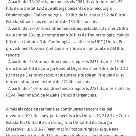
- A partir del 13/07 estaran tancats els 138 llits anteriors, més 22
llits de la Unitat 12-2 que alberga pacients de Ginecologia,
Oftalmologia i Endocrinologia, i 20 llits de la Unitat 13-2 de Curta
Estada, situant-nos en un total de 180 llits tancats.
- A partir del 27/07 romandran tancats aquests 180 llits, més 26 llits
de la Unitat 10-1 que compta amb 26 llits de Traumatologia, més 20
llits de la Unitat 4-3 de Cardiologia, i 4 Llits de la UPC ( Unitat Post-
procediment Coronari), el que ens situarà en un total de 243 llits
tancats.
- A partir del 3/08 romandran tancats aquests 243 llits, més 25 llits
de la Unitat 6-3 de Cirurgia General Digestiva, més 4 llits de la UDD
(Unitat de Desintoxicació, actualment situada en Psiquiatria), el
que ens situarà en un total de 272 llits tancats.
- A partir del/4 08 romandran tancats aquests 272 llits, més 7 llits de
REVA (Reanimació de Malalts crítics d'Urgències).
A més els caps de setmana es continuaran tancant des del
divendres 100 llits més, pertanyents a les Unitats 13-2 i 8-1 de Curta
Estada, les Unitat 8-2 de Urologia, la Unitat 6-3 de Cirurgia
Digestiva i la UCI 1-2 ( Reanimació Postquirúrgica), el que ens
situarà en un total de 379 llits tancats els caps de setmana durant