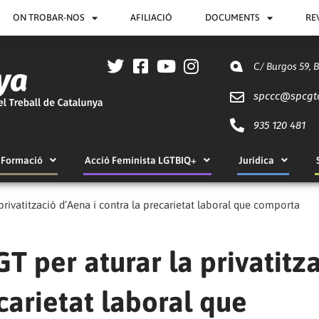
ON TROBAR-NOS
AFILIACIÓ
DOCUMENTS
RE
C/ Burgos 59, 
spccc@
spcgt
935 120 481
Formació
Acció Feminista LGTBIQ+
Jurídica
ivatització d’Aena i contra la precarietat laboral que comporta
 per aturar la privatitz
carietat laboral que