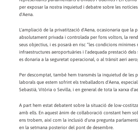
per exposar la nostra inquietud i debatre sobre les notície
d'Aena.
L'ampliació de la privatització d'Aena, ocasionaria que la 
absolutament privada i controlada per fons voltors, la rendi
seus objectius, i es posarà en risc “les condicions mínimes ne
infraestructures aeroportuàries i l'adequada prestació dels
es donaria a la seguretat operacional, o al trànsit aeri aer
Per descomptat, també hem transmès la inquietud de les pla
laborals que estem sofrint els treballadors d'Aena, especial
Sebastià, Vitòria o Sevilla, i en general de tota la xarxa d'a
A part hem estat debatent sobre la situació de low-costitzac
amb ells. En aquest ànim de col·laboració constant hem sol·l
ens trobem, així com la inclusió d'una pregunta parlament
en la setmana posterior del pont de desembre.