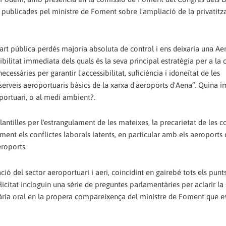
s publicades pel ministre de Foment sobre l'ampliació de la privatitz
part pública perdés majoria absoluta de control i ens deixaria una Ae
bilitat immediata dels quals és la seva principal estratègia per a la 
cessàries per garantir l'accessibilitat, suficiència i idoneïtat de les
 serveis aeroportuaris bàsics de la xarxa d'aeroports d'Aena”. Quina 
oportuari, o al medi ambient?.
ntilles per l'estrangulament de les mateixes, la precarietat de les c
ment els conflictes laborals latents, en particular amb els aeroports
eroports.
ió del sector aeroportuari i aeri, coincidint en gairebé tots els punts
icitat incloguin una sèrie de preguntes parlamentàries per aclarir la
ària oral en la propera compareixença del ministre de Foment que e