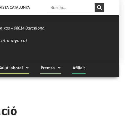
Search
VISTA CATALUNYA
Baixos – 08014 Barcelona
catalunya.cat
Salut laboral
Premsa
Afilia’t
ació