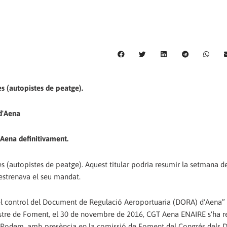
es (autopistes de peatge).
 d'Aena
Aena definitivament.
es (autopistes de peatge). Aquest titular podria resumir la setmana d
estrenava el seu mandat.
l control del Document de Regulació Aeroportuaria (DORA) d'Aena” (“
Ministre de Foment, el 30 de novembre de 2016, CGT Aena ENAIRE s'ha 
Podem, amb presència en la comissió de Foment del Congrés dels D