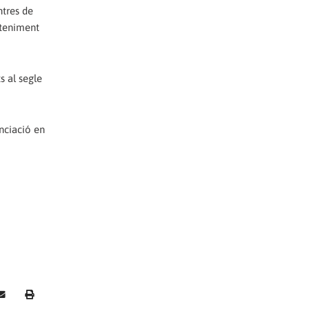
ntres de
nteniment
s al segle
nciació en