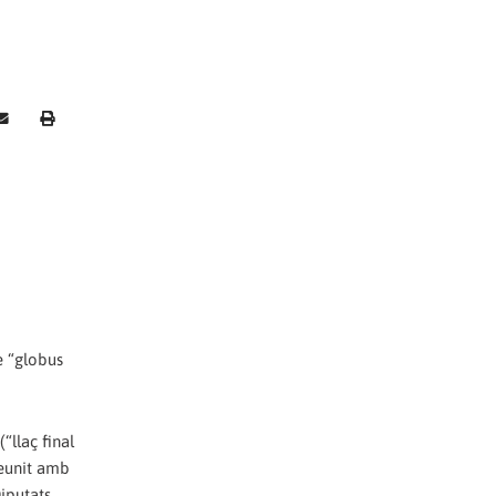
e “globus
llaç final
reunit amb
iputats,