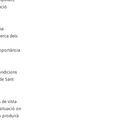
ació
na
cerca dels
importància
ondicions
 de Sant
 de vista
 situació on
s produirà