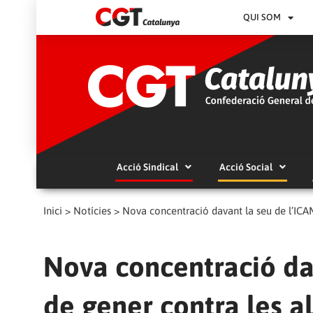
QUI SOM
Acció Sindical
Acció Social
Inici
>
Notícies
>
Nova concentració davant la seu de l’ICAM 
Nova concentració dav
de gener contra les al