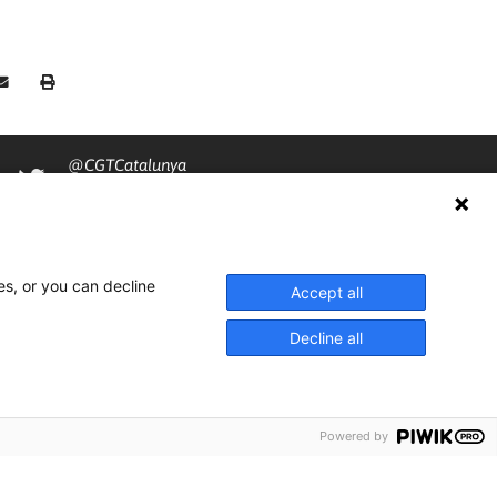
@CGTCatalunya
cgtcatalunya
CGTCatalunya
es, or you can decline
cgtcatalunya
Accept all
Decline all
Powered by