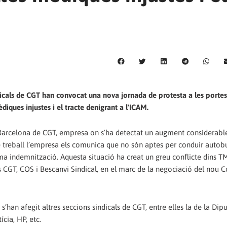
ndicals de CGT han convocat una nova jornada de protesta a les portes
diques injustes i el tracte denigrant a l'ICAM.
de Barcelona de CGT, empresa on s’ha detectat un augment considerable
e treball l’empresa els comunica que no són aptes per conduir autob
 indemnització. Aquesta situació ha creat un greu conflicte dins T
ts CGT, COS i Bescanvi Sindical, en el marc de la negociació del nou 
s’han afegit altres seccions sindicals de CGT, entre elles la de la Dip
cia, HP, etc.