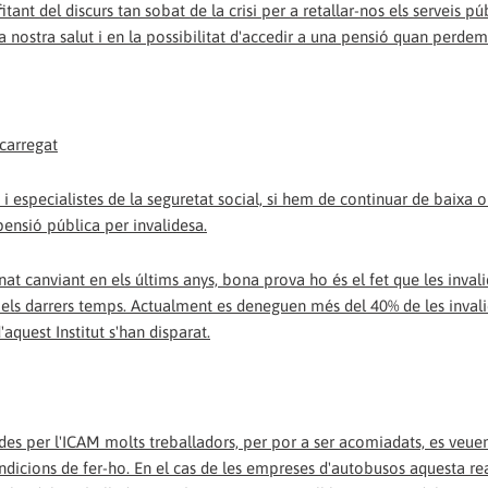
ant del discurs tan sobat de la crisi per a retallar-nos els serveis pú
a nostra salut i en la possibilitat d'accedir a una pensió quan perdem
carregat
 i especialistes de la seguretat social, si hem de continuar de baixa 
pensió pública per invalidesa.
anat canviant en els últims anys, bona prova ho és el fet que les inval
n els darrers temps. Actualment es deneguen més del 40% de les inval
d'aquest Institut s'han disparat.
ades per l'ICAM molts treballadors, per por a ser acomiadats, es veue
ondicions de fer-ho. En el cas de les empreses d'autobusos aquesta rea