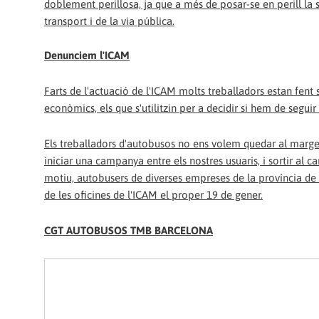
doblement perillosa, ja que a més de posar-se en perill la s
transport i de la via pública.
Denunciem l'ICAM
Farts de l'actuació de l'ICAM molts treballadors estan fent s
econòmics, els que s'utilitzin per a decidir si hem de seguir
Els treballadors d'autobusos no ens volem quedar al marge
iniciar una campanya entre els nostres usuaris, i sortir al 
motiu, autobusers de diverses empreses de la província de 
de les oficines de l'ICAM el proper 19 de gener.
CGT AUTOBUSOS TMB BARCELONA