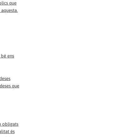
blics que
 aquesta.
o bé ens
ideses
ideses que
n obligats
litat és