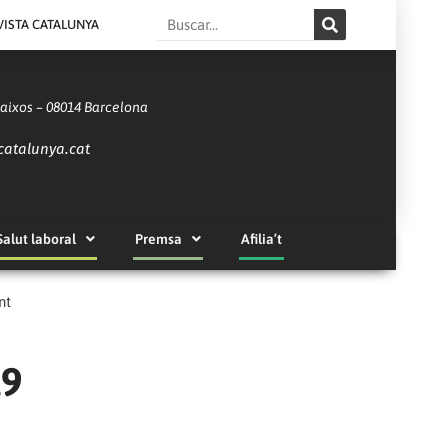
Search
VISTA CATALUNYA
Baixos – 08014 Barcelona
catalunya.cat
Salut laboral
Premsa
Afilia’t
nt
19