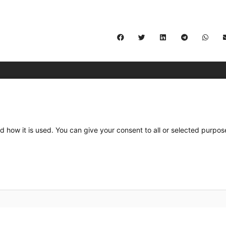
C/ Burgos 59, Baixos – 08014 Barcelona
spccc@
spcgtcatalunya.cat
d how it is used. You can give your consent to all or selected purpos
935 120 481
Desenvolupat per