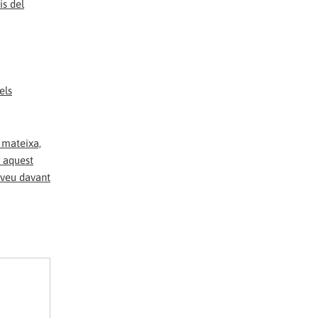
is del
els
 mateixa,
r aquest
 veu davant