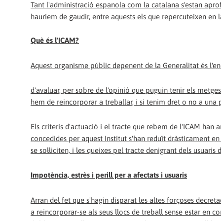
Tant l'administració espanola com la catalana s'estan aprofit
hauríem de gaudir, entre aquests els que repercuteixen en l
Què és l'ICAM?
Aquest organisme públic depenent de la Generalitat és l'en
d'avaluar, per sobre de l'opinió que puguin tenir els metges
hem de reincorporar a treballar, i si tenim dret o no a una 
Els criteris d'actuació i el tracte que rebem de l'ICAM han 
concedides per aquest Institut s'han reduït dràsticament e
se sol·liciten, i les queixes pel tracte denigrant dels usuaris 
Impotència, estrès i perill per a afectats i usuaris
Arran del fet que s'hagin disparat les altes forçoses decret
a reincorporar-se als seus llocs de treball sense estar en c