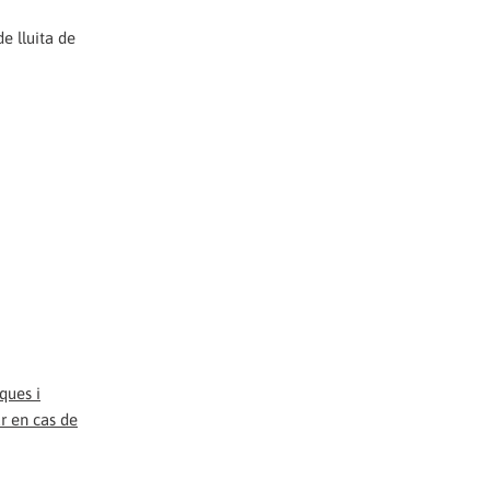
e lluita de
ques i
r en cas de