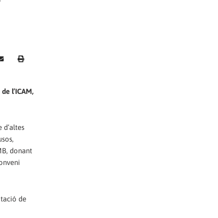
 de l’ICAM,
 d’altes
usos,
MB, donant
Conveni
utació de