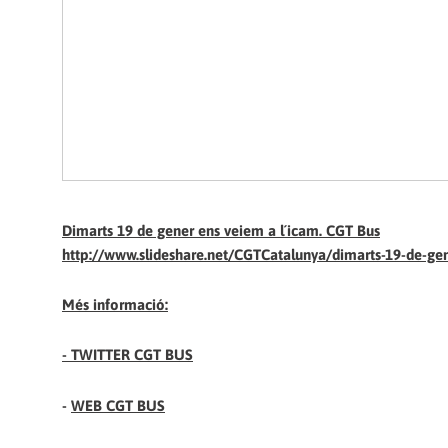
Dimarts 19 de gener ens veiem a l´icam. CGT Bus
http://www.slideshare.net/CGTCatalunya/dimarts-19-de-ge
Més informació:
-
TWITTER CGT BUS
-
WEB CGT BUS