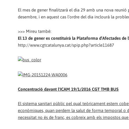
El mes de gener finalitzarà el dia 29 amb una nova reunió pe
desembre, i en aquest cas l’ordre del dia inclourà la proble
>>> Mireu també:
El 13 de gener es constituirà la Plataforma d’Afectades de 
http://www.cgtcatalunya.cat/spip.php?article11687
Concentració davant l'ICAM 19/1/2016 CGT TMB BUS
El sistema sanitari públic pel qual teòricament estem cober
econòmiques, quan perdem la salut de forma temporal o de
necessitat no és de franc, es cobreix amb els impostos qu