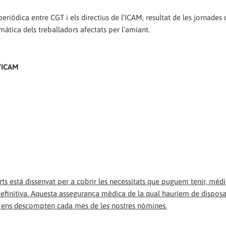
riòdica entre CGT i els directius de l’ICAM, resultat de les jornades d
màtica dels treballadors afectats per l’amiant.
l’ICAM
ts està dissenyat per a cobrir les necessitats que puguem tenir, mèdi
finitiva. Aquesta assegurança mèdica de la qual hauríem de disposa
e ens descompten cada mes de les nostres nòmines.