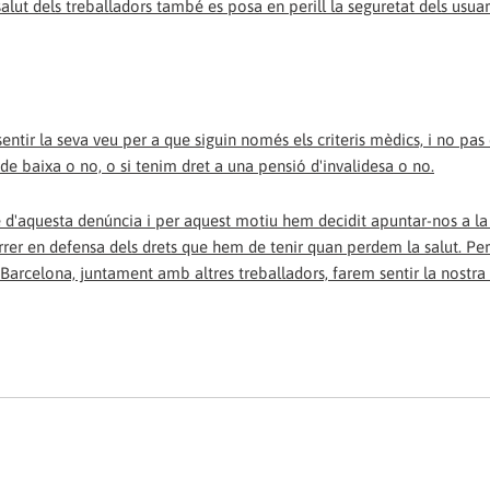
alut dels treballadors també es posa en perill la seguretat dels usuar
entir la seva veu per a que siguin només els criteris mèdics, i no pas 
 de baixa o no, o si tenim dret a una pensió d'invalidesa o no.
 d'aquesta denúncia i per aquest motiu hem decidit apuntar-nos a la
carrer en defensa dels drets que hem de tenir quan perdem la salut. Pe
Barcelona, juntament amb altres treballadors, farem sentir la nostra