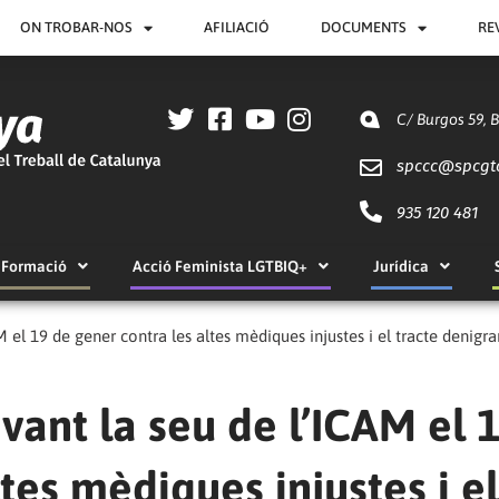
ON TROBAR-NOS
AFILIACIÓ
DOCUMENTS
RE
C/ Burgos 59, 
spccc@
spcgt
935 120 481
Formació
Acció Feminista LGTBIQ+
Jurídica
el 19 de gener contra les altes mèdiques injustes i el tracte denigra
ant la seu de l’ICAM el 
tes mèdiques injustes i el