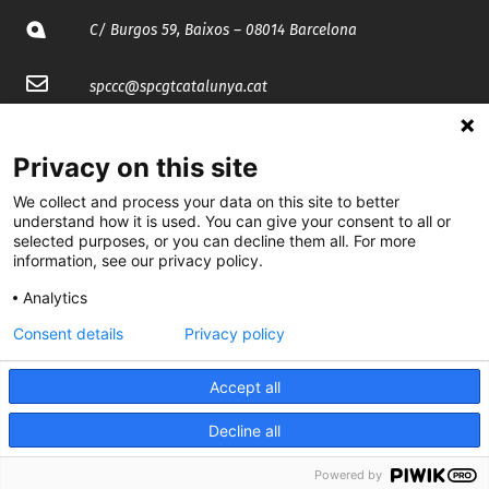
C/ Burgos 59, Baixos – 08014 Barcelona
spccc@
spcgtcatalunya.cat
935 120 481
Privacy on this site
We collect and process your data on this site to better
@CGTCatalunya
understand how it is used. You can give your consent to all or
selected purposes, or you can decline them all. For more
cgtcatalunya
information, see our privacy policy.
CGTCatalunya
Analytics
cgtcatalunya
Consent details
Privacy policy
Accept all
Desenvolupat per
Decline all
Powered by