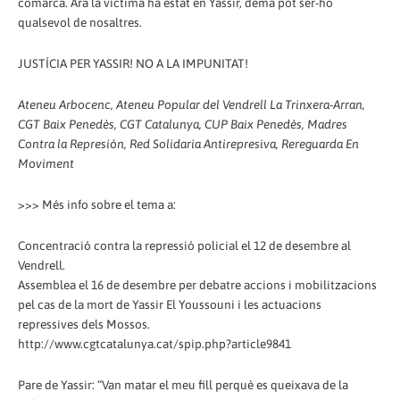
comarca. Ara la víctima ha estat en Yassir, demà pot ser-ho
qualsevol de nosaltres.
JUSTÍCIA PER YASSIR! NO A LA IMPUNITAT!
Ateneu Arbocenc, Ateneu Popular del Vendrell La Trinxera-Arran,
CGT Baix Penedès, CGT Catalunya, CUP Baix Penedès, Madres
Contra la Represión, Red Solidaria Antirepresiva, Rereguarda En
Moviment
>>> Més info sobre el tema a:
Concentració contra la repressió policial el 12 de desembre al
Vendrell.
Assemblea el 16 de desembre per debatre accions i mobilitzacions
pel cas de la mort de Yassir El Youssouni i les actuacions
repressives dels Mossos.
http://www.cgtcatalunya.cat/spip.php?article9841
Pare de Yassir: “Van matar el meu fill perquè es queixava de la