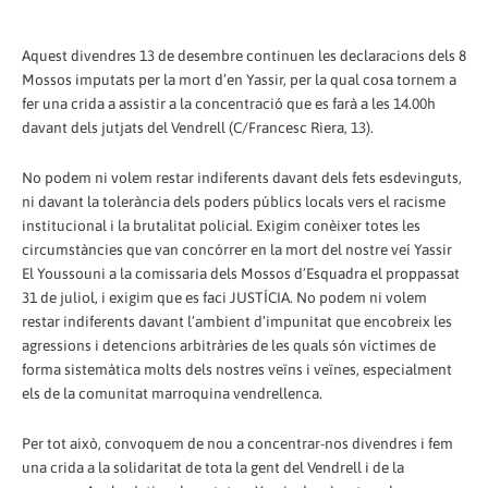
Aquest divendres 13 de desembre continuen les declaracions dels 8
Mossos imputats per la mort d’en Yassir, per la qual cosa tornem a
fer una crida a assistir a la concentració que es farà a les 14.00h
davant dels jutjats del Vendrell (C/Francesc Riera, 13).
No podem ni volem restar indiferents davant dels fets esdevinguts,
ni davant la tolerància dels poders públics locals vers el racisme
institucional i la brutalitat policial. Exigim conèixer totes les
circumstàncies que van concórrer en la mort del nostre veí Yassir
El Youssouni a la comissaria dels Mossos d’Esquadra el proppassat
31 de juliol, i exigim que es faci JUSTÍCIA. No podem ni volem
restar indiferents davant l’ambient d’impunitat que encobreix les
agressions i detencions arbitràries de les quals són víctimes de
forma sistemàtica molts dels nostres veïns i veïnes, especialment
els de la comunitat marroquina vendrellenca.
Per tot això, convoquem de nou a concentrar-nos divendres i fem
una crida a la solidaritat de tota la gent del Vendrell i de la