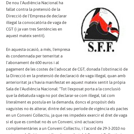
De nou l'Audiència Nacional ha
fallat contra la pretensió de la
Direcció de l'Empresa de declarar
il·legal la convocatòria de vaga de
CGT (i ja van tres Sentències en
aquest mateix sentit).
En aquesta ocasió, a més, l'empresa
és condemnada per temeritat a
l'abonament de 600 euros i al
pagament de les costes de l'advocat de CGT, donada l'obstinació de
la Direcció en la pretensió de declaració de vaga il·legal, quan amb
anterioritat ja s'havia manifestat en aquest mateix sentit la pròpia
Sala de l'Audiència Nacional: “Tot l'exposat porta a la conclusió
que la debatuda vaga no pot declarar-se com il·legal, tal com
literalment es postula en la demanda, doncs el propòsit dels
vaguistes no és alterar, dintre del seu període de vigència els pactes
en un Conveni Col·lectiu, ja que res impedeix exercir el dret de vaga
si el que es combat no és un Conveni, sinó actuacions
complementàries a un Conveni Col·lectiu, i l'acord de 29-3-2010 no