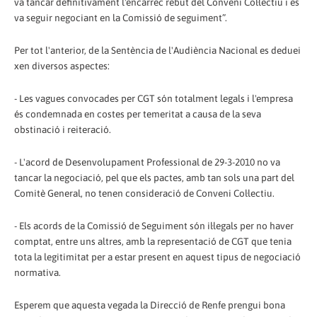
va tancar definitivament l'encàrrec rebut del Conveni Col·lectiu i es
va seguir negociant en la Comissió de seguiment”.
Per tot l'anterior, de la Sentència de l'Audiència Nacional es deduei
xen diversos aspectes:
- Les vagues convocades per CGT són totalment legals i l'empresa
és condemnada en costes per temeritat a causa de la seva
obstinació i reiteració.
- L'acord de Desenvolupament Professional de 29-3-2010 no va
tancar la negociació, pel que els pactes, amb tan sols una part del
Comitè General, no tenen consideració de Conveni Col·lectiu.
- Els acords de la Comissió de Seguiment són il·legals per no haver
comptat, entre uns altres, amb la representació de CGT que tenia
tota la legitimitat per a estar present en aquest tipus de negociació
normativa.
Esperem que aquesta vegada la Direcció de Renfe prengui bona