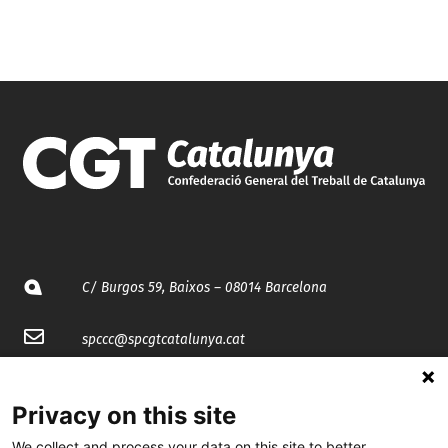
C/ Burgos 59, Baixos – 08014 Barcelona
spccc@
spcgtcatalunya.cat
935 120 481
Privacy on this site
We collect and process your data on this site to better
@CGTCatalunya