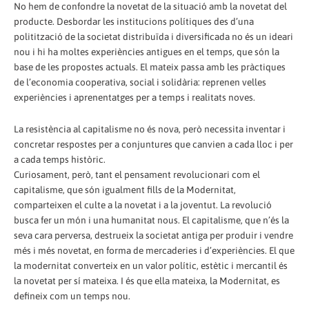
No hem de confondre la novetat de la situació amb la novetat del
producte. Desbordar les institucions polítiques des d’una
politització de la societat distribuïda i diversificada no és un ideari
nou i hi ha moltes experiències antigues en el temps, que són la
base de les propostes actuals. El mateix passa amb les pràctiques
de l’economia cooperativa, social i solidària: reprenen velles
experiències i aprenentatges per a temps i realitats noves.
La resistència al capitalisme no és nova, però necessita inventar i
concretar respostes per a conjuntures que canvien a cada lloc i per
a cada temps històric.
Curiosament, però, tant el pensament revolucionari com el
capitalisme, que són igualment fills de la Modernitat,
comparteixen el culte a la novetat i a la joventut. La revolució
busca fer un món i una humanitat nous. El capitalisme, que n’és la
seva cara perversa, destrueix la societat antiga per produir i vendre
més i més novetat, en forma de mercaderies i d’experiències. El que
la modernitat converteix en un valor polític, estètic i mercantil és
la novetat per sí mateixa. I és que ella mateixa, la Modernitat, es
defineix com un temps nou.