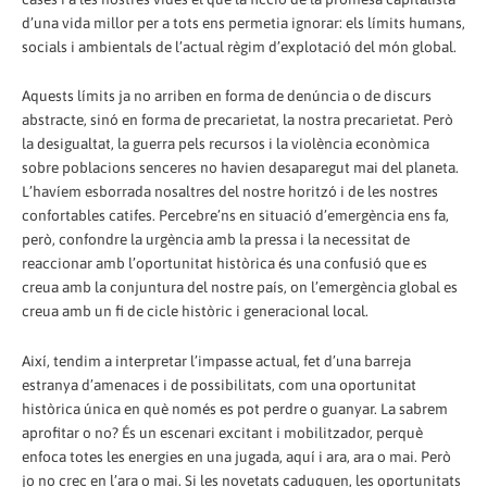
d’una vida millor per a tots ens permetia ignorar: els límits humans,
socials i ambientals de l’actual règim d’explotació del món global.
Aquests límits ja no arriben en forma de denúncia o de discurs
abstracte, sinó en forma de precarietat, la nostra precarietat. Però
la desigualtat, la guerra pels recursos i la violència econòmica
sobre poblacions senceres no havien desaparegut mai del planeta.
L’havíem esborrada nosaltres del nostre horitzó i de les nostres
confortables catifes. Percebre’ns en situació d’emergència ens fa,
però, confondre la urgència amb la pressa i la necessitat de
reaccionar amb l’oportunitat històrica és una confusió que es
creua amb la conjuntura del nostre país, on l’emergència global es
creua amb un fi de cicle històric i generacional local.
Així, tendim a interpretar l’impasse actual, fet d’una barreja
estranya d’amenaces i de possibilitats, com una oportunitat
històrica única en què només es pot perdre o guanyar. La sabrem
aprofitar o no? És un escenari excitant i mobilitzador, perquè
enfoca totes les energies en una jugada, aquí i ara, ara o mai. Però
jo no crec en l’ara o mai. Si les novetats caduquen, les oportunitats