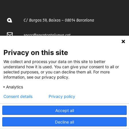
C/ Burgos 59, Baixos – 08014 Barcelona
spccc@
spcgtcatalunya.cat
935 120 481
Privacy on this site
We collect and process your data on this site to better
@CGTCatalunya
understand how it is used. You can give your consent to all or
selected purposes, or you can decline them all. For more
information, see our privacy policy.
cgtcatalunya
Analytics
CGTCatalunya
Consent details
Privacy policy
cgtcatalunya
Accept all
Decline all
Desenvolupat per