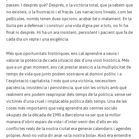
passen. I després què? Després, o la victòria total, que ja sabem que
no existeix, o la frustració i el fracàs. Les narracions lineals, com les
pel·lícules, només tenen dues opcions: acabar bé o malament. En la
lluita per a defensar i construir una vida digna per a tots, no hi ha
final ni després. Hi ha un ara insistent, persistent i pacient que fa de
cada dia un repte i una exigència.
Més que oportunitats històriques, ens cal aprendre a veure i
valorar la potència de cada situació des d’una visió històrica. Més
que a un gran moment, ens cal prestar atenció a la multiplicitat de
temps de vida que junts podem sostraure al domini polític i a
l’explotació capitalista. I més que una victòria, necessitem
paciència, insistència i persistència, que són les virtuts amb què
realment ens podem reapropiar dels temps de la política, sense ser
víctimes d’una cruel i implacable política dels temps. Una de les
coses més importants que vaig aprendre als centres socials
okupats de la dècada de 1990 a Barcelona va ser que la millor
manera d’obrir espais de vida i d’inter-venir des d’ells en els
conflictes reals de la nostra ciutat era generar calendaris i agendes
pròpies. Això no volia dir anar «a la nostra bola». Això era entendre