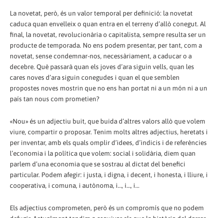
La novetat, però, és un valor temporal per definició: la novetat
caduca quan envelleix o quan entra en el terreny d’allò conegut. Al
final, la novetat, revolucionària o capitalista, sempre resulta ser un
producte de temporada. No ens podem presentar, per tant, com a
novetat, sense condemnar-nos, necessàriament, a caducar o a
decebre. Què passarà quan els joves d’ara siguin vells, quan les
cares noves d’ara siguin conegudes i quan el que semblen
propostes noves mostrin que no ens han portat ni a un món ni a un
país tan nous com prometien?
«Nou» és un adjectiu buit, que buida d’altres valors allò que volem
viure, compartir o proposar. Tenim molts altres adjectius, heretats i
per inventar, amb els quals omplir d’idees, d’indicis i de referències
l’economia i la política que volem: social i solidària, diem quan
parlem d’una economia que se sostrau al dictat del benefici
particular. Podem afegir: i justa, i digna, i decent, i honesta, i lliure, i
cooperativa, i comuna, i autònoma, i…, i…, i…
Els adjectius comprometen, però és un compromís que no podem