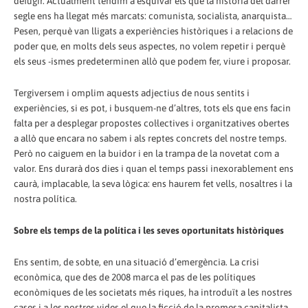
defugir. Actualment tendim a esquivar els que la història del darrer
segle ens ha llegat més marcats: comunista, socialista, anarquista…
Pesen, perquè van lligats a experiències històriques i a relacions de
poder que, en molts dels seus aspectes, no volem repetir i perquè
els seus -ismes predeterminen allò que podem fer, viure i proposar.
Tergiversem i omplim aquests adjectius de nous sentits i
experiències, si es pot, i busquem-ne d’altres, tots els que ens facin
falta per a desplegar propostes col·lectives i organitzatives obertes
a allò que encara no sabem i als reptes concrets del nostre temps.
Però no caiguem en la buidor i en la trampa de la novetat com a
valor. Ens durarà dos dies i quan el temps passi inexorablement ens
caurà, implacable, la seva lògica: ens haurem fet vells, nosaltres i la
nostra política.
Sobre els temps de la política i les seves oportunitats històriques
Ens sentim, de sobte, en una situació d’emergència. La crisi
econòmica, que des de 2008 marca el pas de les polítiques
econòmiques de les societats més riques, ha introduït a les nostres
cases i a les nostres vides el que la ficció de la promesa capitalista