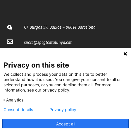
C/ Burgos 59, Baixos – 08014 Barcelona
spccc@
spcgtcatalunya.cat
935 120 481
Privacy on this site
@CGTCatalunya
We collect and process your data on this site to better
understand how it is used. You can give your consent to all or
selected purposes, or you can decline them all. For more
cgtcatalunya
information, see our privacy policy.
CGTCatalunya
Analytics
cgtcatalunya
Consent details
Privacy policy
Accept all