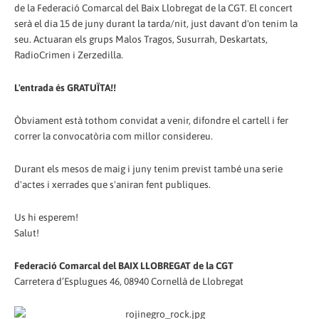
de la Federació Comarcal del Baix Llobregat de la CGT. El concert
serà el dia 15 de juny durant la tarda/nit, just davant d'on tenim la
seu. Actuaran els grups Malos Tragos, Susurrah, Deskartats,
RadioCrimen i Zerzedilla.
L'entrada és GRATUÏTA!!
Òbviament està tothom convidat a venir, difondre el cartell i fer
correr la convocatòria com millor considereu.
Durant els mesos de maig i juny tenim previst també una serie
d'actes i xerrades que s'aniran fent publiques.
Us hi esperem!
Salut!
Federació Comarcal del BAIX LLOBREGAT de la CGT
Carretera d’Esplugues 46, 08940 Cornellà de Llobregat