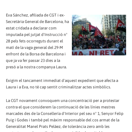
Eva Sánchez, afiliada de CGT i ex­-
Secretària General de Barcelona, ha
estat cridada a declarar com
imputada pel jutjat d'Instrucció nº
28 pels fets ocorreguts durant el
matí de la vaga general del 29-M
enfront de la Borsa de Barcelona i
que ja va fer passar 23 dies a la
presó a la nostra companya Laura.
Exigim el tancament immediat d'aquest expedient que afecta a
Laura i a Eva, no té cap sentit criminalitzar actes simbòlics.
La CGT novament convoquem una concentració per a protestar
contra el que considerem la continuació de les línies mestres
marcades des de la Consellería d'Interior pel seu nº 1, Senyor Felip
Puig i Godes i també pel màxim responsable del cos armat de la
Generalitat Manel Prats Peláez, de tolerància zero amb les