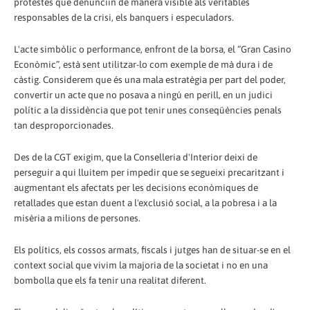
protestes que denunciïn de manera visible als veritables
responsables de la crisi, els banquers i especuladors.
L'acte simbòlic o performance, enfront de la borsa, el “Gran Casino
Econòmic”, està sent utilitzar-lo com exemple de mà dura i de
càstig. Considerem que és una mala estratègia per part del poder,
convertir un acte que no posava a ningú en perill, en un judici
polític a la dissidència que pot tenir unes conseqüències penals
tan desproporcionades.
Des de la CGT exigim, que la Conselleria d'Interior deixi de
perseguir a qui lluitem per impedir que se segueixi precaritzant i
augmentant els afectats per les decisions econòmiques de
retallades que estan duent a l'exclusió social, a la pobresa i a la
misèria a milions de persones.
Els polítics, els cossos armats, fiscals i jutges han de situar-se en el
context social que vivim la majoria de la societat i no en una
bombolla que els fa tenir una realitat diferent.