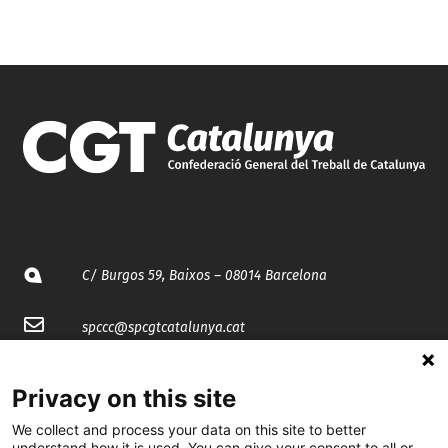
C/ Burgos 59, Baixos – 08014 Barcelona
spccc@
spcgtcatalunya.cat
935 120 481
Privacy on this site
We collect and process your data on this site to better
@CGTCatalunya
understand how it is used. You can give your consent to all or