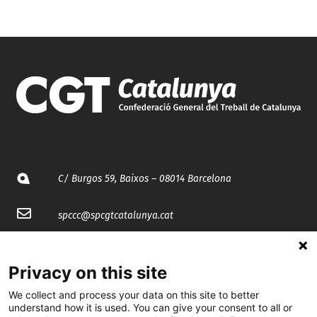
C/ Burgos 59, Baixos – 08014 Barcelona
spccc@
spcgtcatalunya.cat
935 120 481
Privacy on this site
@CGTCatalunya
We collect and process your data on this site to better
understand how it is used. You can give your consent to all or