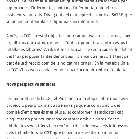
col·lectiu d’infermeria; entenent que infermeria està formada per
diplomades d’infermeria, auxiliars d’infermeria, cuidadores i
assistents sanitaris. Divergent del concepte del sindicat SATSE, que
solament contempla els diplomats en infermeria.
A més, la CGT ha estat objecte d’una campanya que els acusa, i ben
orgullosos que estan, de ser els “únics oponents als retrocessos i
retallades laborals”. Arribant-los a acusar “de ser la causa del dèficit
del Pius per posar tantes denúncies “, crítica que ha sortit tant per
part de la direcció com del sindicat majoritari. En la mateixa línia,
la CGT s’ha vist atacada per no firmar l’acord de reducció salarial.
Nova perspectiva sindical
La candidatura de la CGT al Pius tanca una etapa i obre una nova
projecció pels pròxims quatre anys, ja que la composició del
comitè d’empresa és més plural; el conformen 4 sindicats i cap
d’aquests no pot actuar sense comptar amb els altres. Sense
oblidar les seves idees i fer renúncia de la defensa dels interessos
dels treballadors, la CGT aposta per la necessitat de refermar