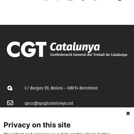
C/ Burgos 59, Baixos – 08014 Barcelona
spccc@
spcgtcatalunya.cat
935 120 481
Privacy on this site