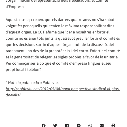
l’òrgan màxim de representació dels treballadors: el Comitè
d’Empresa.
Aquesta tasca, creuen, que els darrers quatre anys no s’ha sabut o
volgut fer per aquells qui tenien la màxima responsabilitat dins
d’aquest òrgan. La CGT afirma que “per a nosaltres enfortir el
comitè no és anar tots junts, a qualsevol preu. Enfortir el comitè és
que les decisions surtin d’aquest òrgan fruit de la discussió, del
raonament i no des de la prepotència i del corró. Enfortir el comitè
és la generositat de relegar les sigles pròpies a favor de la unitària.
Per començar seria bo que el comitè d’empresa tingues el seu
propi local i telèfon”.
*
Notícia publicada a Pobleviu:
http://pobleviu.cat/2012/05/04/nova-perspectiva-sindical-al-pius-
de-valls/