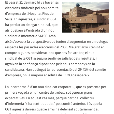
El passat 21 de març hi va haver les
eleccions sindicals pel nou comitè
d’empresa de l’Hospital Pius de
Valls. En aquestes, el sindicat CGT
ha perdut un delegat sindical, que
atribueixen a l’entrada d’un nou
sindicat d’infermeria SATSE. Amb
això s’esvaeix la perspectiva que tenien d’augmentar en un delegat
respecte les passades eleccions del 2008. Malgrat això i tenint en
compte algunes consideracions que ens fan arribar, el nucli
sindical de la CGT assegura sentir-se satisfet dels resultats, i
agraïxen la confiança dipositada pels seus companys en la
candidatura. Han obtingut la representació del 29,41% del comitè
d’empresa, on la majoria absoluta de CCOO desapareix.
La incorporació d’un nou sindicat corporatiu, que es presenta per
primera vegada en un centre de treball, sol generar grans
expectatives. En aquest cas més, perquè part del col·lectiu
d’infermeria “s’ha sentit oblidat” pel comitè anterior. I és que la
CGT aquests darrers quatre anys ha defensat solitàriament al