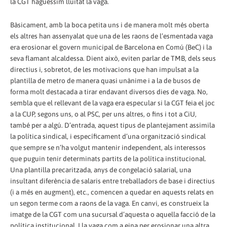
la CGT haguéssim lluitat la vaga.
Bàsicament, amb la boca petita uns i de manera molt més oberta
els altres han assenyalat que una de les raons de l’esmentada vaga
era erosionar el govern municipal de Barcelona en Comú (BeC) i la
seva flamant alcaldessa. Dient això, eviten parlar de TMB, dels seus
directius i, sobretot, de les motivacions que han impulsat a la
plantilla de metro de manera quasi unànime i a la de busos de
forma molt destacada a tirar endavant diversos dies de vaga. No,
sembla que el rellevant de la vaga era especular si la CGT feia el joc
a la CUP, segons uns, o al PSC, per uns altres, o fins i tot a CiU,
també per a algú. D’entrada, aquest tipus de plantejament assimila
la política sindical, i específicament d’una organització sindical
que sempre se n’ha volgut mantenir independent, als interessos
que puguin tenir determinats partits de la política institucional.
Una plantilla precaritzada, anys de congelació salarial, una
insultant diferència de salaris entre treballadors de base i directius
(i a més en augment), etc., comencen a quedar en aquests relats en
un segon terme com a raons de la vaga. En canvi, es construeix la
imatge de la CGT com una sucursal d’aquesta o aquella facció de la
política institucional. I la vaga com a eina per erosionar una altra