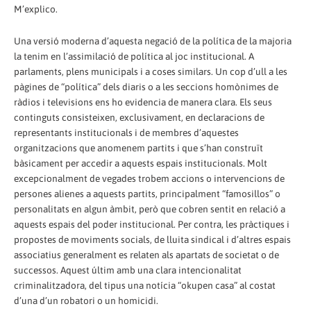
M’explico.
Una versió moderna d’aquesta negació de la política de la majoria
la tenim en l’assimilació de política al joc institucional. A
parlaments, plens municipals i a coses similars. Un cop d’ull a les
pàgines de “política” dels diaris o a les seccions homònimes de
ràdios i televisions ens ho evidencia de manera clara. Els seus
continguts consisteixen, exclusivament, en declaracions de
representants institucionals i de membres d’aquestes
organitzacions que anomenem partits i que s’han construït
bàsicament per accedir a aquests espais institucionals. Molt
excepcionalment de vegades trobem accions o intervencions de
persones alienes a aquests partits, principalment “famosillos” o
personalitats en algun àmbit, però que cobren sentit en relació a
aquests espais del poder institucional. Per contra, les pràctiques i
propostes de moviments socials, de lluita sindical i d’altres espais
associatius generalment es relaten als apartats de societat o de
successos. Aquest últim amb una clara intencionalitat
criminalitzadora, del tipus una notícia “okupen casa” al costat
d’una d’un robatori o un homicidi.