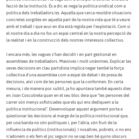
facció de la institució. És a dir, es nega la política sindical com a
política dels treballadors/es. Aquella que cerca resoldre situacions
concretes sorgides en aquella part de la nostra vida que té a veure
amb el treball i que avui en dia està regida per l’explotació. Com si
el nostre dia a dia no fos un espai central en la nostra percepció de
la realitat i en la construcció dels nostres interessos col·lectius.
I encara més, les vagues s’han decidit i en part gestionat en
assemblees de treballadors. Massives i molt unànimes. Explicar les
seves decisions en clau partidista implica negar també la força
col·lectiva d’una assemblea com a espai de debat i de presa de
decisions, així com de les persones que la conformen. En certa
mesura, i de manera poc subtil, ja ho apuntava també aquests dies
en Joan Coscubiela quan en el seu bloc deia que “les persones del
carrer són menys sofisticades que els qui ens dediquem a la
política institucional”. Desenvolupar aquest argument porta a
qüestionar les decisions al marge de la política institucional que,
per una banda no són polítiques i, per l’altra, són fruit de la
influència de polítics (institucionals). I nosaltres, pobrets, o no ens
n’adonem o els fem el joc seguin no se sap ben bé quins obscurs