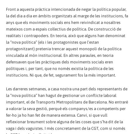
Front a aquesta pràctica intencionada de negar la política popular,
la del dia a dia en àmbits organitzats al marge de les institucions, fa
anys que els moviments socials ens hem reivindicat a nosaltres
mateixos com a espais col·lectius de política. De construcció de
realitats i contrapoders. En teoria, això que alguns han denominat
la “nova política” (els i les protagonistes que l’estan
protagonitzant) pretenia trencar aquest monopoli de la política
vinculada al món institucional. En altres paraules, en teoria
defensaven que les pràctiques dels moviments socials eren
polítiques i, per tant, que no només existia la política de les
institucions. Ni que, de fet, segurament fos la més important.
Les darreres setmanes, a casa nostra una part dels representants de
la “nova política” han hagut de gestionar un conflicte laboral
important, el de Transports Metropolitans de Barcelona. No entraré
a valorar la seva gestió, perquè els companys/es a competents per
fer-ho ja ho han fet de manera extensa. Canvi, si que vull
reflexionar breument sobre alguna de les coses que s’ha dit de la
vaga i dels vaguistes. I més concretament de la CGT, com si només