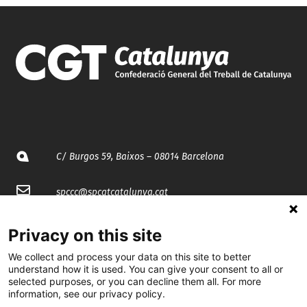
C/ Burgos 59, Baixos – 08014 Barcelona
spccc@
spcgtcatalunya.cat
935 120 481
Privacy on this site
We collect and process your data on this site to better
@CGTCatalunya
understand how it is used. You can give your consent to all or
selected purposes, or you can decline them all. For more
information, see our privacy policy.
cgtcatalunya