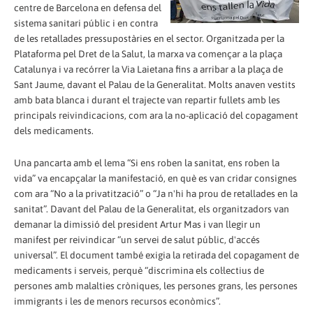
centre de Barcelona en defensa del
sistema sanitari públic i en contra
de les retallades pressupostàries en el sector. Organitzada per la
Plataforma pel Dret de la Salut, la marxa va començar a la plaça
Catalunya i va recórrer la Via Laietana fins a arribar a la plaça de
Sant Jaume, davant el Palau de la Generalitat. Molts anaven vestits
amb bata blanca i durant el trajecte van repartir fullets amb les
principals reivindicacions, com ara la no-aplicació del copagament
dels medicaments.
Una pancarta amb el lema “Si ens roben la sanitat, ens roben la
vida” va encapçalar la manifestació, en què es van cridar consignes
com ara “No a la privatització” o “Ja n'hi ha prou de retallades en la
sanitat”. Davant del Palau de la Generalitat, els organitzadors van
demanar la dimissió del president Artur Mas i van llegir un
manifest per reivindicar “un servei de salut públic, d'accés
universal”. El document també exigia la retirada del copagament de
medicaments i serveis, perquè “discrimina els col·lectius de
persones amb malalties cròniques, les persones grans, les persones
immigrants i les de menors recursos econòmics”.