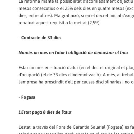
La reforma manté la possibilitat d'acomiadament objectiu si
mesos consecutius o el 25% dels dies en quatre mesos (excl
dies, entre altres). Malgrat això, si en el decret inicial s'ex
rebaixat aquest requisit a la meitat (2,5%).
-
Contracte de 33 dies
Només un mes en l'atur i obligació de demostrar el frau
Estar un mes en situació d'atur (en el decret original el pl
d'ocupació (el de 33 dies d'indemnització). A més, al treb
l'empresa ha prescindit d'ell per causes disciplinàries i no 
-
Fogasa
L'Estat paga 8 dies de l'atur
L'estat, a través del Fons de Garantia Salarial (Fogasa) es