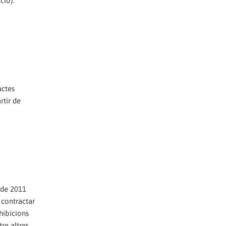
ció).
actes
rtir de
 de 2011
 contractar
ohibicions
re altres.