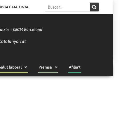
Search
VISTA CATALUNYA
Baixos – 08014 Barcelona
catalunya.cat
Salut laboral
Premsa
Afilia’t