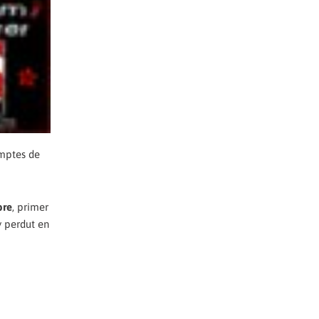
omptes de
bre
, primer
y perdut en