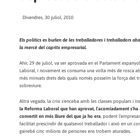
Divendres, 30 juliol, 2010
Els polítics es burlen de les treballadores i treballadors a
la mercè del capritx empresarial.
Ahir, 29 de juliol, va ser aprovada en el Parlament espanyo
Laboral, i novament es consuma una volta més de rosca al
més minvats drets dels quals només posseïm la força del tr
sobreviure.
Altra vegada, la crisi s'enceba amb les classes populars i i
la Reforma Laboral que han aprovat, l'acomiadament s'ha a
convertit en més lliure del que ja ho era
, podent l'empresa
facilitat prescindir de qualsevol treballador i això en un co
gairebé cinc milions de persones ens trobem aturades.