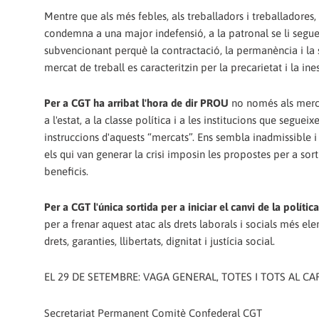
Mentre que als més febles, als treballadors i treballadores, 
condemna a una major indefensió, a la patronal se li segue
subvencionant perquè la contractació, la permanència i la 
mercat de treball es caracteritzin per la precarietat i la ines
Per a CGT ha arribat l'hora de dir PROU
no només als merc
a l'estat, a la classe política i a les institucions que segueix
instruccions d'aquests “mercats”. Ens sembla inadmissible i
els qui van generar la crisi imposin les propostes per a so
beneficis.
Per a CGT l'única sortida per a iniciar el canvi de la polí
per a frenar aquest atac als drets laborals i socials més el
drets, garanties, llibertats, dignitat i justícia social.
EL 29 DE SETEMBRE: VAGA GENERAL, TOTES I TOTS AL CA
Secretariat Permanent Comitè Confederal CGT