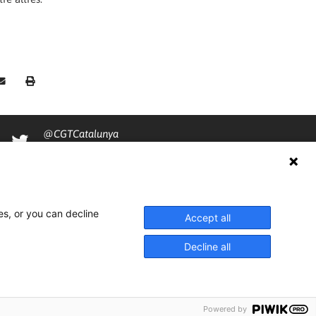
@CGTCatalunya
cgtcatalunya
CGTCatalunya
cgtcatalunya
es, or you can decline
Accept all
Decline all
Powered by