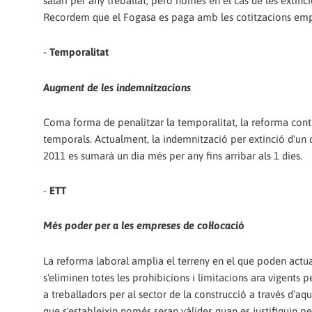
salari per any treballat, però només en el cas de les extinc
Recordem que el Fogasa es paga amb les cotitzacions empre
-
Temporalitat
Augment de les indemnitzacions
Coma forma de penalitzar la temporalitat, la reforma cont
temporals. Actualment, la indemnització per extinció d'un c
2011 es sumarà un dia més per any fins arribar als 1 dies.
-
ETT
Més poder per a les empreses de col·locació
La reforma laboral amplia el terreny en el que poden actua
s'eliminen totes les prohibicions i limitacions ara vigents 
a treballadors per al sector de la construcció a través d'aqu
que s'estableixin només seran vàlides quan es justifiquin per