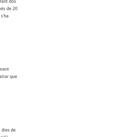
urant dos
més de 20
 s'ha
oment
strar que
 dies de