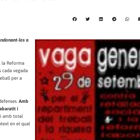
bandonant-los a
l la Reforma
s cada vegada
eball per a
ndefenses.
Amb
baratit i
ri amb total
ntext en el qual