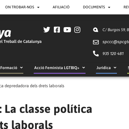
ON TROBAR-NOS
AFILIACIÓ
DOCUMENTS
RE
C/ Burgos 59, 
spccc@
spcgt
935 120 481
Formació
Acció Feminista LGTBIQ+
Jurídica
ca depredadora dels drets laborals
 La classe política
ts laborals