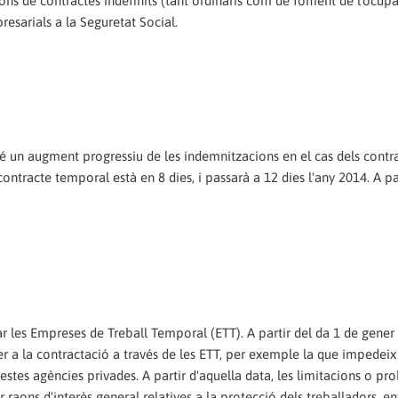
ions de contractes indefinits (tant ordinaris com de foment de l'ocupa
sarials a la Seguretat Social.
é un augment progressiu de les indemnitzacions en el cas dels contr
ontracte temporal està en 8 dies, i passarà a 12 dies l'any 2014. A pa
r les Empreses de Treball Temporal (ETT). A partir del da 1 de gener
per a la contractació a través de les ETT, per exemple la que impedeix
estes agències privades. A partir d'aquella data, les limitacions o pr
 raons d'interès general relatives a la protecció dels treballadors, ent