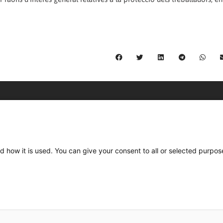
C/ Burgos 59, Baixos – 08014 Barcelona
spccc@
spcgtcatalunya.cat
d how it is used. You can give your consent to all or selected purpos
935 120 481
Desenvolupat per