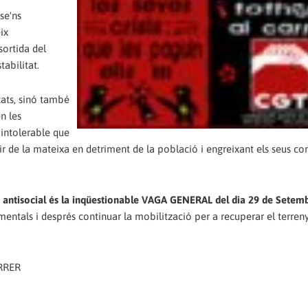
se'ns
ix
sortida del
tabilitat.
ats, sinó també
en les
 intolerable que
rtir de la mateixa en detriment de la població i engreixant els seus c
tica antisocial és la inqüestionable VAGA GENERAL del dia 29 de Setem
ementals i després continuar la mobilització per a recuperar el terren
RRER