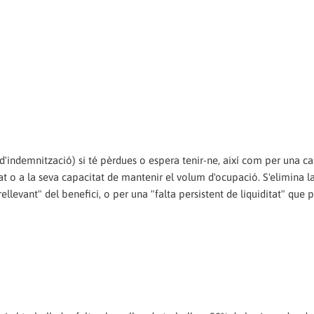
'indemnització) si té pèrdues o espera tenir-ne, així com per una c
itat o a la seva capacitat de mantenir el volum d'ocupació. S'elimina l
llevant" del benefici, o per una "falta persistent de liquiditat" que