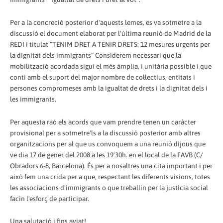
Per a la concreció posterior d'aquests lemes, es va sotmetre a la
discussió el document elaborat per l'última reunió de Madrid de la
REDI i titulat “TENIM DRET A TENIR DRETS: 12 mesures urgents per
la dignitat dels immigrants” Considerem necessari que la
mobilització acordada sigui el més àmplia, i unitària possible i que
conti amb el suport del major nombre de col·lectius, entitats i
persones compromeses amb la igualtat de drets i la dignitat dels i
les immigrants.
Per aquesta raó els acords que vam prendre tenen un caràcter
provisional per a sotmetre'ls a la discussió posterior amb altres
organitzacions per al que us convoquem a una reunió dijous que
ve dia 17 de gener del 2008 a les 19'30h. en el local de la FAVB (C/
Obradors 6-8, Barcelona). És per a nosaltres una cita important i per
això fem una crida per a que, respectant les diferents visions, totes
les associacions d'immigrants o que treballin per la justícia social
facin l'esforç de participar.
Una salutació i fins aviat!