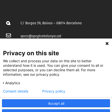
C/ Burgos 59, Baixos – 08014 Barcelona
spccc@
spcgtcatalunya.cat
935 120 481
Privacy on this site
We collect and process your data on this site to better
@CGTCatalunya
understand how it is used. You can give your consent to all or
selected purposes, or you can decline them all. For more
cgtcatalunya
information, see our privacy policy.
CGTCatalunya
Analytics
Consent details
Privacy policy
cgtcatalunya
Accept all