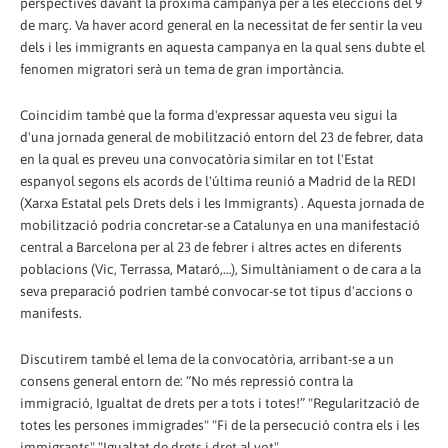
perspectives davant la pròxima campanya per a les eleccions del 9
de març. Va haver acord general en la necessitat de fer sentir la veu
dels i les immigrants en aquesta campanya en la qual sens dubte el
fenomen migratori serà un tema de gran importància.
Coincidim també que la forma d'expressar aquesta veu sigui la
d'una jornada general de mobilització entorn del 23 de febrer, data
en la qual es preveu una convocatòria similar en tot l'Estat
espanyol segons els acords de l'última reunió a Madrid de la REDI
(Xarxa Estatal pels Drets dels i les Immigrants) . Aquesta jornada de
mobilització podria concretar-se a Catalunya en una manifestació
central a Barcelona per al 23 de febrer i altres actes en diferents
poblacions (Vic, Terrassa, Mataró,…), Simultàniament o de cara a la
seva preparació podrien també convocar-se tot tipus d'accions o
manifests.
Discutirem també el lema de la convocatòria, arribant-se a un
consens general entorn de: “No més repressió contra la
immigració, Igualtat de drets per a tots i totes!” "Regularització de
totes les persones immigrades" "Fi de la persecució contra els i les
immigrants" "Igualtat de drets i dret al vot".