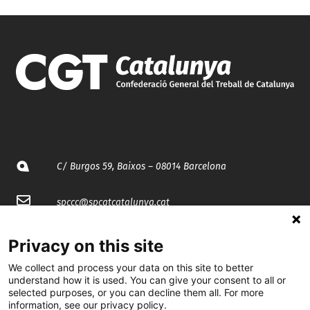
C/ Burgos 59, Baixos – 08014 Barcelona
spccc@
spcgtcatalunya.cat
935 120 481
Privacy on this site
We collect and process your data on this site to better
@CGTCatalunya
understand how it is used. You can give your consent to all or
selected purposes, or you can decline them all. For more
information, see our privacy policy.
cgtcatalunya