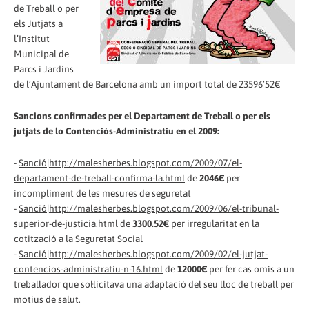
de Treball o per
els Jutjats a
l’Institut
Municipal de
Parcs i Jardins
de l’Ajuntament de Barcelona amb un import total de 23596’52€
Sancions confirmades per el Departament de Treball o per els
jutjats de lo Contenciós-Administratiu en el 2009:
-
Sanció|http://malesherbes.blogspot.com/2009/07/el-
departament-de-treball-confirma-la.html
de
2046€
per
incompliment de les mesures de seguretat
-
Sanció|http://malesherbes.blogspot.com/2009/06/el-tribunal-
superior-de-justicia.html
de
3300.52€
per irregularitat en la
cotització a la Seguretat Social
-
Sanció|http://malesherbes.blogspot.com/2009/02/el-jutjat-
contencios-administratiu-n-16.html
de
12000€
per fer cas omís a un
treballador que sol·licitava una adaptació del seu lloc de treball per
motius de salut.