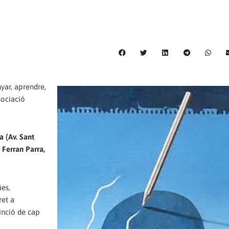
nyar, aprendre,
sociació
a (Av. Sant
 Ferran Parra,
ües,
ret a
tinció de cap