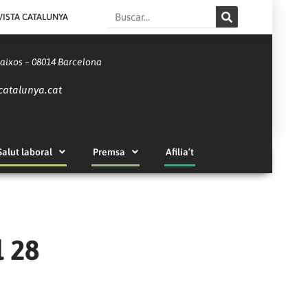
Search
VISTA CATALUNYA
Baixos – 08014 Barcelona
catalunya.cat
Salut laboral
Premsa
Afilia’t
l 28