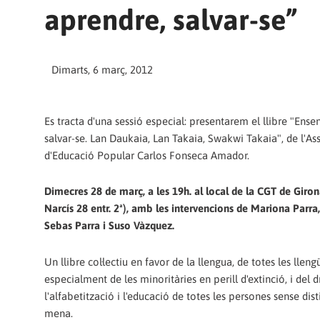
aprendre, salvar-se”
Dimarts, 6 març, 2012
Es tracta d'una sessió especial: presentarem el llibre "Ense
salvar-se. Lan Daukaia, Lan Takaia, Swakwi Takaia", de l'As
d'Educació Popular Carlos Fonseca Amador.
Dimecres 28 de març, a les 19h. al local de la CGT de Giron
Narcís 28 entr. 2ª), amb les intervencions de Mariona Parra,
Sebas Parra i Suso Vàzquez.
Un llibre col·lectiu en favor de la llengua, de totes les lleng
especialment de les minoritàries en perill d'extinció, i del d
l'alfabetització i l'educació de totes les persones sense dis
mena.