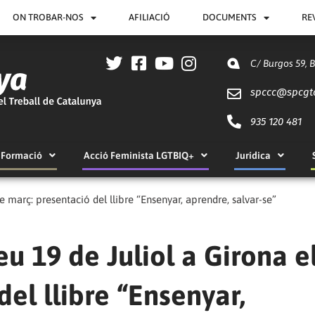
ON TROBAR-NOS
AFILIACIÓ
DOCUMENTS
RE
C/ Burgos 59, 
spccc@
spcgt
935 120 481
Formació
Acció Feminista LGTBIQ+
Jurídica
e març: presentació del llibre “Ensenyar, aprendre, salvar-se”
u 19 de Juliol a Girona e
el llibre “Ensenyar,