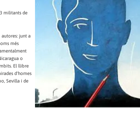
3 militants de
 autores: junt a
e noms més
onamentalment
 Nicaragua o
bits. El llibre
 mirades d'homes
o, Sevilla i de