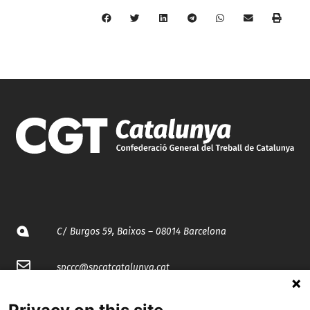
C/ Burgos 59, Baixos – 08014 Barcelona
spccc@
spcgtcatalunya.cat
935 120 481