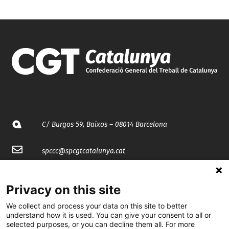
C/ Burgos 59, Baixos – 08014 Barcelona
spccc@
spcgtcatalunya.cat
935 120 481
Privacy on this site
We collect and process your data on this site to better
@CGTCatalunya
understand how it is used. You can give your consent to all or
selected purposes, or you can decline them all. For more
cgtcatalunya