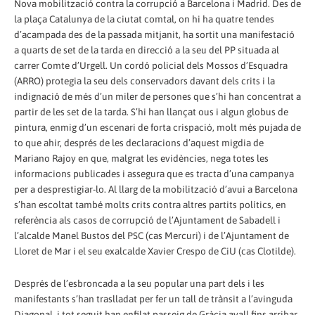
Nova mobilització contra la corrupció a Barcelona i Madrid. Des de
la plaça Catalunya de la ciutat comtal, on hi ha quatre tendes
d’acampada des de la passada mitjanit, ha sortit una manifestació
a quarts de set de la tarda en direcció a la seu del PP situada al
carrer Comte d’Urgell. Un cordó policial dels Mossos d’Esquadra
(ARRO) protegia la seu dels conservadors davant dels crits i la
indignació de més d’un miler de persones que s’hi han concentrat a
partir de les set de la tarda. S’hi han llançat ous i algun globus de
pintura, enmig d’un escenari de forta crispació, molt més pujada de
to que ahir, després de les declaracions d’aquest migdia de
Mariano Rajoy en que, malgrat les evidències, nega totes les
informacions publicades i assegura que es tracta d’una campanya
per a desprestigiar-lo. Al llarg de la mobilització d’avui a Barcelona
s’han escoltat també molts crits contra altres partits polítics, en
referència als casos de corrupció de l’Ajuntament de Sabadell i
l’alcalde Manel Bustos del PSC (cas Mercuri) i de l’Ajuntament de
Lloret de Mar i el seu exalcalde Xavier Crespo de CiU (cas Clotilde).
Després de l’esbroncada a la seu popular una part dels i les
manifestants s’han traslladat per fer un tall de trànsit a l’avinguda
Diagonal, i tot seguit han enfilat passeig de Gràcia avall fins arribar