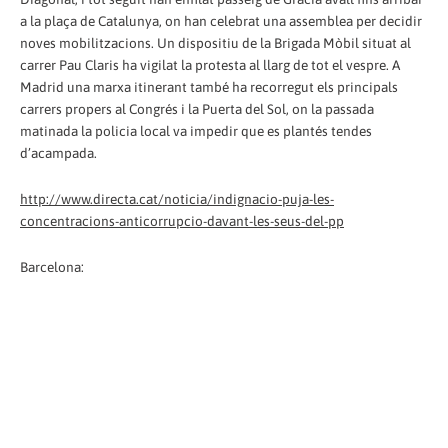
a la plaça de Catalunya, on han celebrat una assemblea per decidir
noves mobilitzacions. Un dispositiu de la Brigada Mòbil situat al
carrer Pau Claris ha vigilat la protesta al llarg de tot el vespre. A
Madrid una marxa itinerant també ha recorregut els principals
carrers propers al Congrés i la Puerta del Sol, on la passada
matinada la policia local va impedir que es plantés tendes
d’acampada.
http://www.directa.cat/noticia/indignacio-puja-les-
concentracions-anticorrupcio-davant-les-seus-del-pp
Barcelona: