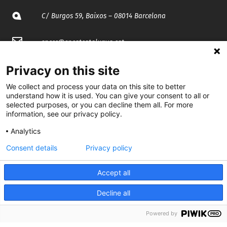
C/ Burgos 59, Baixos – 08014 Barcelona
spccc@
spcgtcatalunya.cat
935 120 481
Privacy on this site
We collect and process your data on this site to better
understand how it is used. You can give your consent to all or
@CGTCatalunya
selected purposes, or you can decline them all. For more
information, see our privacy policy.
cgtcatalunya
Analytics
CGTCatalunya
Consent details
Privacy policy
cgtcatalunya
Accept all
Decline all
Desenvolupat per
Powered by