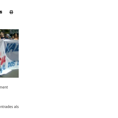
ament
entrades als