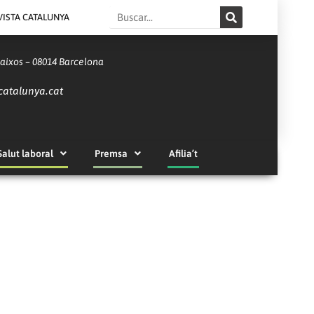
Search
VISTA CATALUNYA
Baixos – 08014 Barcelona
catalunya.cat
Salut laboral
Premsa
Afilia’t