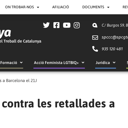
ON TROBAR-NOS
AFILIACIÓ
DOCUMENTS
RE
C/ Burgos 59, 
spccc@
spcgt
935 120 481
Formació
Acció Feminista LGTBIQ+
Jurídica
s a Barcelona el 21J
contra les retallades a