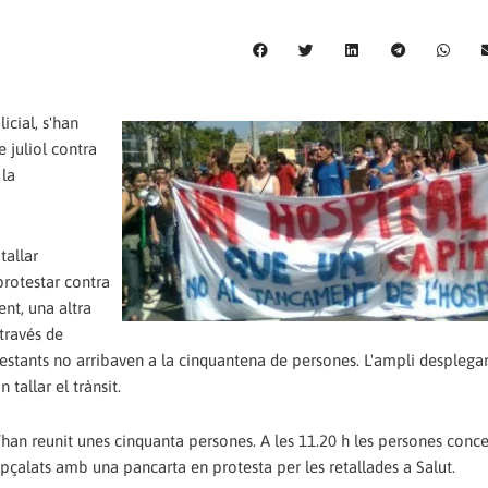
icial, s'han
 juliol contra
 la
tallar
protestar contra
ent, una altra
 través de
festants no arribaven a la cinquantena de persones. L'ampli despleg
tallar el trànsit.
 s’han reunit unes cinquanta persones. A les 11.20 h les persones conc
pçalats amb una pancarta en protesta per les retallades a Salut.