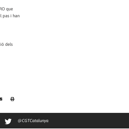
ERO que
l pas i han
ió dels
@CGTCatalunya