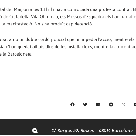
tal del Mar, on a les 13 h. hi havia convocada una protesta contra l’
ció de Ciutadella-Vila Olímpica, els Mossos d’Esquadra els han barrat e
 a la manifestació. No s’ha produït cap detenció.
trobat amb un doble cordó policial que hi impedia l’accés, mentre els
a n’han quedat aïllats dins de les instal·lacions, mentre la concentrac
e la Barceloneta.
C/ Burgos 59, Baixos – 08014 Barcelona