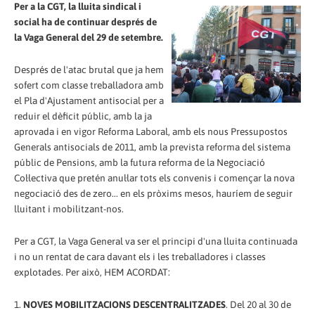
Per a la CGT, la lluita sindical i
social ha de continuar després de
la Vaga General del 29 de setembre.
Després de l'atac brutal que ja hem
sofert com classe treballadora amb
el Pla d'Ajustament antisocial per a
reduir el dèficit públic, amb la ja
aprovada i en vigor Reforma Laboral, amb els nous Pressupostos
Generals antisocials de 2011, amb la prevista reforma del sistema
públic de Pensions, amb la futura reforma de la Negociació
Col·lectiva que pretén anul·lar tots els convenis i començar la nova
negociació des de zero... en els pròxims mesos, hauríem de seguir
lluitant i mobilitzant-nos.
Per a CGT, la Vaga General va ser el principi d'una lluita continuada
i no un rentat de cara davant els i les treballadores i classes
explotades. Per això, HEM ACORDAT:
1.
NOVES MOBILITZACIONS DESCENTRALITZADES
. Del 20 al 30 de