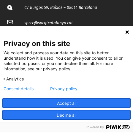
C/ Burgos 59, Baixos – 08014 Barcelona
spccc@
spcgtcatalunya.cat
935 120 481
Privacy on this site
We collect and process your data on this site to better
@CGTCatalunya
understand how it is used. You can give your consent to all or
selected purposes, or you can decline them all. For more
cgtcatalunya
information, see our privacy policy.
CGTCatalunya
Analytics
Consent details
Privacy policy
cgtcatalunya
Accept all
Decline all
Desenvolupat per
Powered by