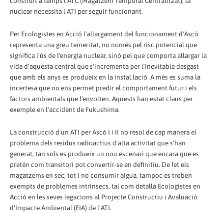
construït a temps l'ATC (Magatzem Temporal Centralitzat), la
nuclear necessita l'ATI per seguir funcionant.
Per Ecologistes en Acció l'allargament del funcionament d'Ascó
representa una greu temeritat, no només pel risc potencial que
significa l'ús de l'energia nuclear, sinó pel que comporta allargar la
vida d'aquesta central que s'incrementa per l'inevitable desgast
que amb els anys es produeix en la instal.lació. A més es suma la
incertesa que no ens permet predir el comportament futur i els
factors ambientals que l'envolten. Aquests han estat claus per
exemple en l'accident de Fukushima.
La construcció d'un ATI per Ascó I i II no resol de cap manera el
problema dels residus radioactius d'alta activitat que s'han
generat, tan sols es produeix un nou escenari que encara que es
pretén com transitori pot convertir-se en definitiu. De fet els
magatzems en sec, tot i no consumir aigua, tampoc es troben
exempts de problemes intrínsecs, tal com detalla Ecologistes en
Acció en les seves legacions al Projecte Constructiu i Avaluació
d'Impacte Ambiental (EIA) de l'ATI.