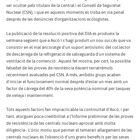
ser ocultat pels titulars de la central i el Consell de Seguretat
Nuclear (CSN), i que en aquests moments es troba en via penal
després de les denúncies d'organitzacions ecologistes.
La publicació de la resolució positiva del DIA es produeix la
setmana següent que a Ascó I s'hagi produït un nou succés que va
consistir en el mal ancoratge d'un suport antisísmic del col.lector
de descàrrega de la refrigeració de salvaguarda d'un sistema de
ventilació de la contenció . Aquest fet mostra, per cert, la possible
falsedat de les proves de resistència davant terratrèmols
recentment avaluades pel CSN. A més, ambdós grups acaben
d'iniciar el funcionament normal després d'estar un mes amb un
factor de càrrega del 40% de la seva potència nominal per tasques
de neteja i manteniment.
Tots aquests factors fan impracticable la continuïtat d'Ascó, i per
tant, atorguen poca credibilitat a l'Informe preliminar de les proves
de resistència de les centrals nuclears-aprovat amb molta
diligència-. L'únic motiu que permet el temerari allargament de les
centrals nuclears és l'obtenció d'uns grans beneficis per les seves