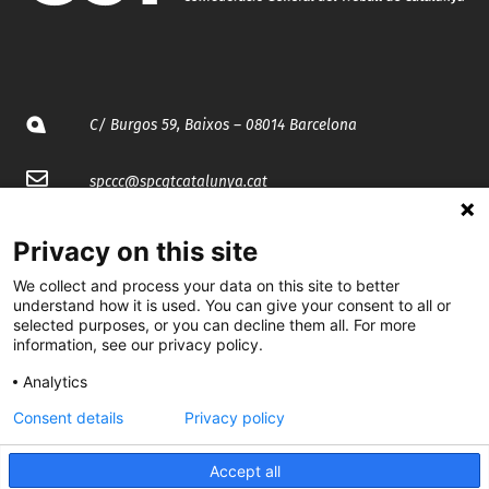
C/ Burgos 59, Baixos – 08014 Barcelona
spccc@
spcgtcatalunya.cat
935 120 481
Privacy on this site
We collect and process your data on this site to better
@CGTCatalunya
understand how it is used. You can give your consent to all or
selected purposes, or you can decline them all. For more
information, see our privacy policy.
cgtcatalunya
Analytics
CGTCatalunya
Consent details
Privacy policy
cgtcatalunya
Accept all