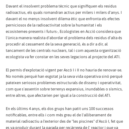
Davant el insolvent problema tècnic que signifiquen els residus
radioactius, els quals romandran actius per milers i milers d'anys. I
davant el no menys insolvent dilema ètic que enfronta els efectes
perniciosos de la radioactivitat sobre la humanitat i els
ecosistemes-presents i futurs-, Ecologistes en Acció considera que
l'única manera realista d'abordar el problema dels residus d'alta és
procedir al cessament de la seva generació, és a dir a dir, al
tancament de les centrals nuclears, tal i com aquesta organització
ecologista va fer constar en les seves legacions al projecte del ATI.
El permís d'explotació vigent per Ascó I i II no hauria de renovar-se.
No només perquè han esgotat ja la seva vida operativa sinó perquè
pateixen seriosos problemes estructurals de disseny i operativitat,
com que s'assentin sobre terrenys expansius, inundables o sísmics,
entre altres, que afectarien per igual a la construcció del ATI.
En els últims 4 anys, els dos grups han patit uns 100 successos
notificables, entre ells i com més greu el de l'alliberament de
material radioactiu a l'exterior des de "les piscines" d'Ascó I, fet que
es va produir durant la parada per recàrrega de l' reactor i que va