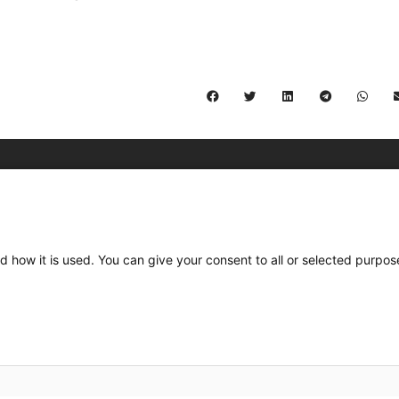
C/ Burgos 59, Baixos – 08014 Barcelona
spccc@
spcgtcatalunya.cat
d how it is used. You can give your consent to all or selected purpos
935 120 481
Desenvolupat per