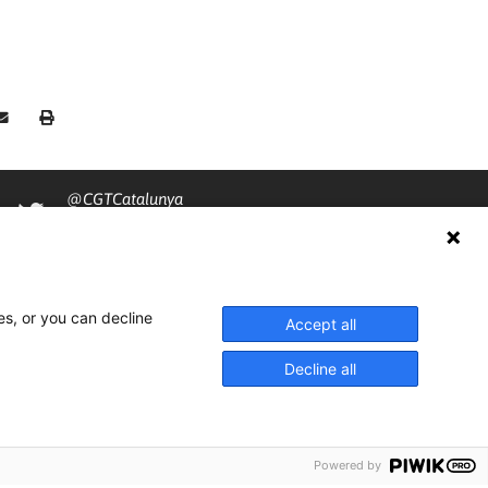
@CGTCatalunya
cgtcatalunya
CGTCatalunya
es, or you can decline
cgtcatalunya
Accept all
Decline all
Powered by