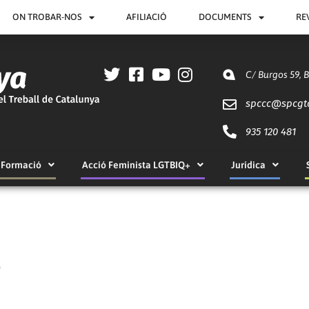
ON TROBAR-NOS
AFILIACIÓ
DOCUMENTS
RE
C/ Burgos 59, 
spccc@
spcgt
935 120 481
Formació
Acció Feminista LGTBIQ+
Jurídica
8