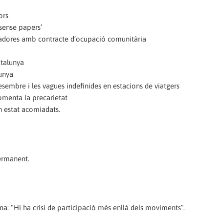
ors
‘sense papers’
lladores amb contracte d’ocupació comunitària
atalunya
lunya
esembre i les vagues indefinides en estacions de viatgers
fomenta la precarietat
n estat acomiadats.
Permanent.
na: “Hi ha crisi de participació més enllà dels moviments”.