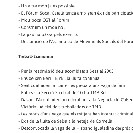
- Un altre món ja és possible.
- El Fòrum Socal Català tanca amb gran èxit de participaci
- Molt poca CGT al Fòrum
- Construïm un món nou
- La pau no pàssa pels exèrcits
- Declaració de l’Assemblea de Moviments Socials del Fòru
Treball-Economia
- Per la readmissió dels acomidats a Seat al 2005
- Ens deixen Beni i Binki, la lluita continua
- Seat continuem al carrer, es prepara una vaga de fam
- Entrevista Secció Sindical de CGT a TMB Bus
- Davant l’Acord Interconfederal per a la Negociació Col·lec
- Victòria judicial dels treballadors de TMB
- Les raons d’una vaga que els mitjans han intentat criminal
- Èxit de la lluita de Selsa a la neteja de Cornellà
- Desconvocada la vaga de la Hispano Igualadina després d