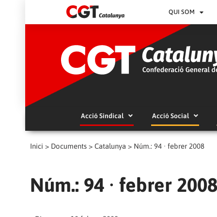
QUI SOM
Acció Sindical
Acció Social
Inici
>
Documents
>
Catalunya
>
Núm.: 94 · febrer 2008
Núm.: 94 · febrer 200