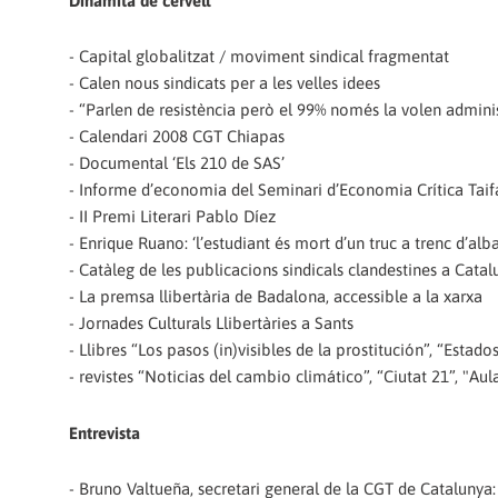
Dinamita de cervell
- Capital globalitzat / moviment sindical fragmentat
- Calen nous sindicats per a les velles idees
- “Parlen de resistència però el 99% només la volen admini
- Calendari 2008 CGT Chiapas
- Documental ‘Els 210 de SAS’
- Informe d’economia del Seminari d’Economia Crítica Taif
- II Premi Literari Pablo Díez
- Enrique Ruano: ‘l’estudiant és mort d’un truc a trenc d’alba
- Catàleg de les publicacions sindicals clandestines a Catal
- La premsa llibertària de Badalona, accessible a la xarxa
- Jornades Culturals Llibertàries a Sants
- Llibres “Los pasos (in)visibles de la prostitución”, “Estad
- revistes “Noticias del cambio climático”, “Ciutat 21”, "Aul
Entrevista
- Bruno Valtueña, secretari general de la CGT de Catalunya: 