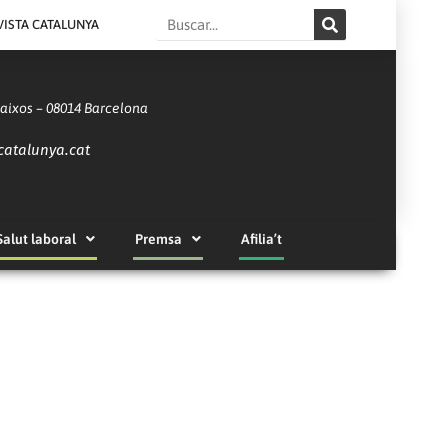
Search
VISTA CATALUNYA
Baixos – 08014 Barcelona
catalunya.cat
Salut laboral
Premsa
Afilia’t