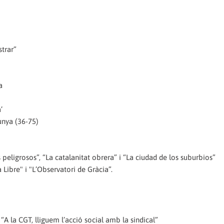
strar”
a
’
unya (36-75)
os peligrosos”, “La catalanitat obrera” i “La ciudad de los suburbios”
a Libre" i "L’Observatori de Gràcia”.
“A la CGT, lliguem l’acció social amb la sindical”