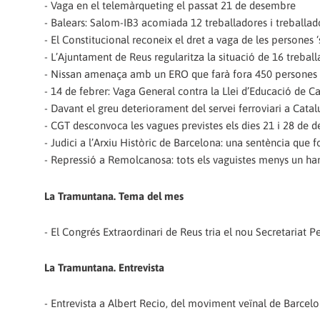
- Vaga en el telemàrqueting el passat 21 de desembre
- Balears: Salom-IB3 acomiada 12 treballadores i treballad
- El Constitucional reconeix el dret a vaga de les persones 
- L’Ajuntament de Reus regularitza la situació de 16 treba
- Nissan amenaça amb un ERO que farà fora 450 persones
- 14 de febrer: Vaga General contra la Llei d’Educació de C
- Davant el greu deteriorament del servei ferroviari a Cata
- CGT desconvoca les vagues previstes els dies 21 i 28 de d
- Judici a l’Arxiu Històric de Barcelona: una sentència que 
- Repressió a Remolcanosa: tots els vaguistes menys un ha
La Tramuntana. Tema del mes
- El Congrés Extraordinari de Reus tria el nou Secretariat 
La Tramuntana. Entrevista
- Entrevista a Albert Recio, del moviment veïnal de Barcelo