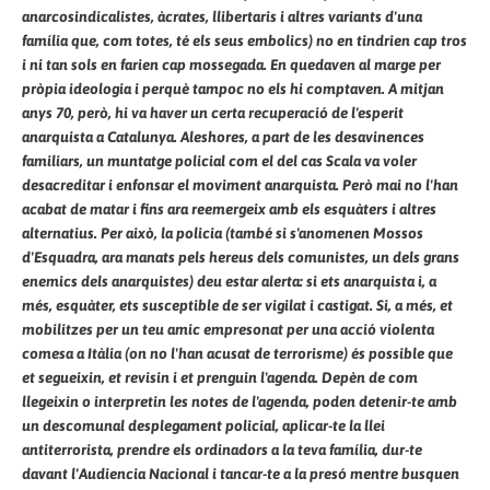
anarcosindicalistes, àcrates, llibertaris i altres variants d'una
família que, com totes, té els seus embolics) no en tindrien cap tros
i ni tan sols en farien cap mossegada. En quedaven al marge per
pròpia ideologia i perquè tampoc no els hi comptaven. A mitjan
anys 70, però, hi va haver un certa recuperació de l'esperit
anarquista a Catalunya. Aleshores, a part de les desavinences
familiars, un muntatge policial com el del cas Scala va voler
desacreditar i enfonsar el moviment anarquista. Però mai no l'han
acabat de matar i fins ara reemergeix amb els esquàters i altres
alternatius. Per això, la policia (també si s'anomenen Mossos
d'Esquadra, ara manats pels hereus dels comunistes, un dels grans
enemics dels anarquistes) deu estar alerta: si ets anarquista i, a
més, esquàter, ets susceptible de ser vigilat i castigat. Si, a més, et
mobilitzes per un teu amic empresonat per una acció violenta
comesa a Itàlia (on no l'han acusat de terrorisme) és possible que
et segueixin, et revisin i et prenguin l'agenda. Depèn de com
llegeixin o interpretin les notes de l'agenda, poden detenir-te amb
un descomunal desplegament policial, aplicar-te la llei
antiterrorista, prendre els ordinadors a la teva família, dur-te
davant l'Audiencia Nacional i tancar-te a la presó mentre busquen