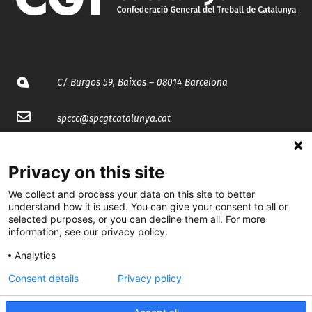
C/ Burgos 59, Baixos – 08014 Barcelona
spccc@
spcgtcatalunya.cat
935 120 481
Privacy on this site
@CGTCatalunya
We collect and process your data on this site to better
understand how it is used. You can give your consent to all or
selected purposes, or you can decline them all. For more
cgtcatalunya
information, see our privacy policy.
CGTCatalunya
Analytics
cgtcatalunya
Consent details
Privacy policy