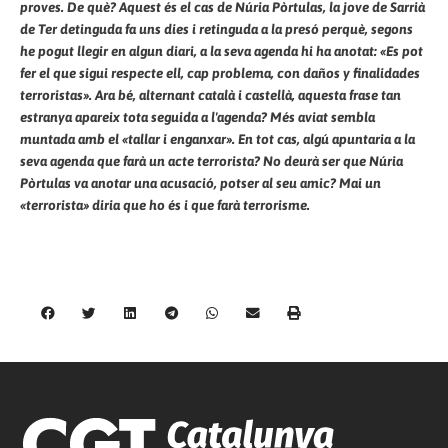
proves. De què? Aquest és el cas de Núria Pòrtulas, la jove de Sarrià
de Ter detinguda fa uns dies i retinguda a la presó perquè, segons
he pogut llegir en algun diari, a la seva agenda hi ha anotat: «Es pot
fer el que sigui respecte ell, cap problema, con daños y finalidades
terroristas». Ara bé, alternant català i castellà, aquesta frase tan
estranya apareix tota seguida a l'agenda? Més aviat sembla
muntada amb el «tallar i enganxar». En tot cas, algú apuntaria a la
seva agenda que farà un acte terrorista? No deurà ser que Núria
Pòrtulas va anotar una acusació, potser al seu amic? Mai un
«terrorista» diria que ho és i que farà terrorisme.