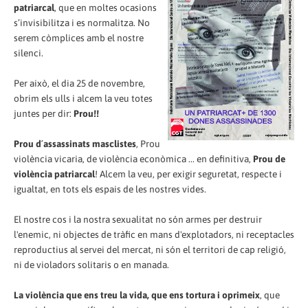
patriarcal
, que en moltes ocasions
s’invisibilitza i es normalitza. No
serem còmplices amb el nostre
silenci.
Per això, el dia 25 de novembre,
obrim els ulls i alcem la veu totes
juntes per dir:
Prou!!
Prou d´assassinats masclistes
, Prou
violència vicaria, de violència econòmica ... en definitiva,
Prou de
violència patriarcal
! Alcem la veu, per exigir seguretat, respecte i
igualtat, en tots els espais de les nostres vides.
El nostre cos i la nostra sexualitat no són armes per destruir
l'enemic, ni objectes de tràfic en mans d'explotadors, ni receptacles
reproductius al servei del mercat, ni són el territori de cap religió,
ni de violadors solitaris o en manada.
La violència que ens treu la vida, que ens tortura i oprimeix
, que