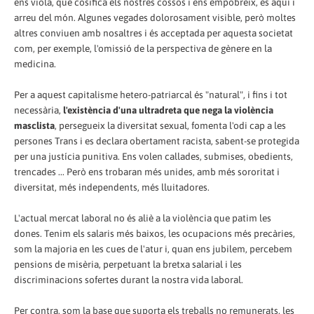
ens viola, que cosifica els nostres cossos i ens empobreix, és aquí i
arreu del món. Algunes vegades dolorosament visible, però moltes
altres conviuen amb nosaltres i és acceptada per aquesta societat
com, per exemple, l'omissió de la perspectiva de gènere en la
medicina.
Per a aquest capitalisme hetero-patriarcal és "natural", i fins i tot
necessària,
l'existència d'una ultradreta que nega la violència
masclista
, persegueix la diversitat sexual, fomenta l'odi cap a les
persones Trans i es declara obertament racista, sabent-se protegida
per una justícia punitiva. Ens volen callades, submises, obedients,
trencades ... Però ens trobaran més unides, amb més sororitat i
diversitat, més independents, més lluitadores.
L'actual mercat laboral no és aliè a la violència que patim les
dones. Tenim els salaris més baixos, les ocupacions més precàries,
som la majoria en les cues de l'atur i, quan ens jubilem, percebem
pensions de misèria, perpetuant la bretxa salarial i les
discriminacions sofertes durant la nostra vida laboral.
Per contra, som la base que suporta els treballs no remunerats, les