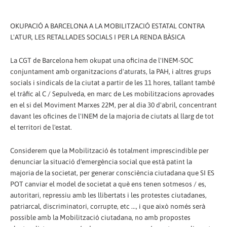
OKUPACIÓ A BARCELONA A LA MOBILITZACIÓ ESTATAL CONTRA
L'ATUR, LES RETALLADES SOCIALS I PER LA RENDA BÀSICA
La CGT de Barcelona hem okupat una oficina de l'INEM-SOC
conjuntament amb organitzacions d'aturats, la PAH, i altres grups
socials i sindicals de la ciutat a partir de les 11 hores, tallant també
el tràfic al C / Sepulveda, en marc de Les mobilitzacions aprovades
en el si del Moviment Marxes 22M, per al dia 30 d'abril, concentrant
davant les oficines de l'INEM de la majoria de ciutats al llarg de tot
el territori de l'estat.
Considerem que la Mobilització és totalment imprescindible per
denunciar la situació d'emergència social que està patint la
majoria de la societat, per generar consciència ciutadana que SI ES
POT canviar el model de societat a què ens tenen sotmesos / es,
autoritari, repressiu amb les llibertats i les protestes ciutadanes,
patriarcal, discriminatori, corrupte, etc ..., i que això només serà
possible amb la Mobilització ciutadana, no amb propostes