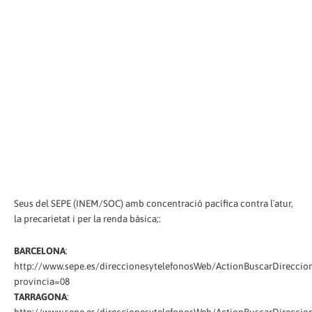
Seus del SEPE (INEM/SOC) amb concentració pacífica contra l´atur,
la precarietat i per la renda bàsica;:
BARCELONA
:
http://www.sepe.es/direccionesytelefonosWeb/ActionBuscarDireccion
provincia=08
TARRAGONA
:
http://www.sepe.es/direccionesytelefonosWeb/ActionBuscarDireccion