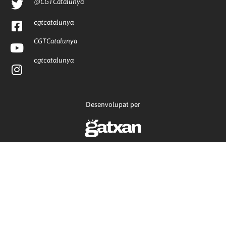
@CGTCatalunya
cgtcatalunya
CGTCatalunya
cgtcatalunya
Desenvolupat per