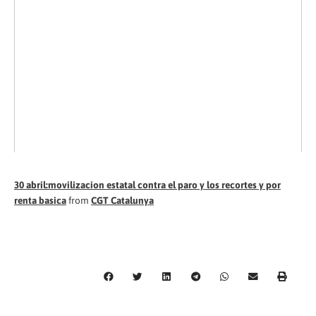
30 abril:movilizacion estatal contra el paro y los recortes y por
renta basica
from
CGT Catalunya