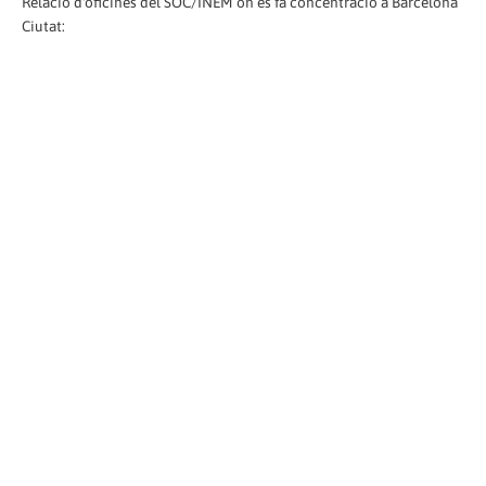
Relació d'oficines del SOC/INEM on es fa concentració a Barcelona
Ciutat: