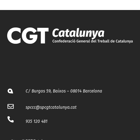
C/ Burgos 59, Baixos – 08014 Barcelona
spccc@
spcgtcatalunya.cat
935 120 481