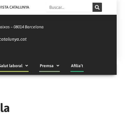
Search
VISTA CATALUNYA
Baixos – 08014 Barcelona
catalunya.cat
Salut laboral
Premsa
Afilia’t
la