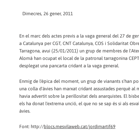
Dimecres, 26 gener, 2011
En el marc dels actes previs a la vaga general del 27 de g
a Catalunya per CGT, CNT Catalunya, COS i Solidaritat Obre
Tarragona, avui (25/01/2011) un grup de membres de l'Aten
Alomà han ocupat el local de la patronal tarragonina CEPT
desplegat una pancarta cridant a la vaga general.
Enmig de l'èpica del moment, un grup de vianants s'han pos
una colla d'àvies han marxat cridant assustades perquè al m
havia advertit sobre la perillositat dels anarquistes. El bisb
els ha donat l'extrema unció, el que no se sap és si als esva
àvies.
Font: http://
blocs.mesvilaweb.cat/jordimartif69