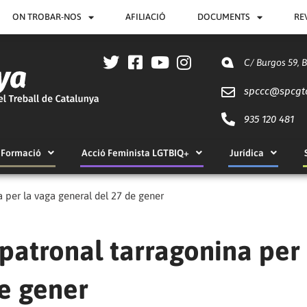
ON TROBAR-NOS
AFILIACIÓ
DOCUMENTS
RE
C/ Burgos 59, 
spccc@
spcgt
935 120 481
Formació
Acció Feminista LGTBIQ+
Jurídica
 per la vaga general del 27 de gener
patronal tarragonina per 
de gener