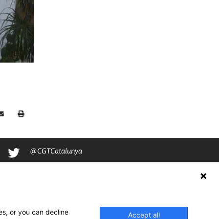
@CGTCatalunya
cgtcatalunya
CGTCatalunya
cgtcatalunya
es, or you can decline
Accept all