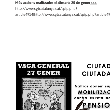
Més accions realitzades el dimarts 25 de gener
>>>
http://www.cgtcatalunya.cat/spip.php?
article4914|http://www.cgtcatalunya.cat/spip.php?article4