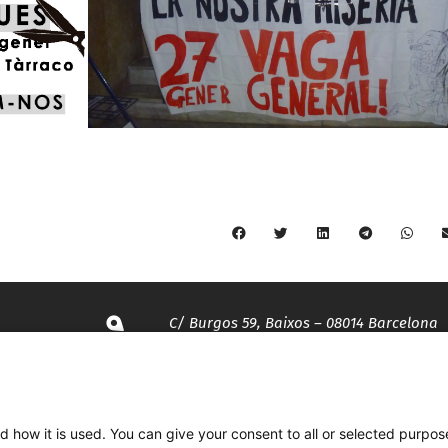
C/ Burgos 59, Baixos – 08014 Barcelona
spccc@
spcgtcatalunya.cat
d how it is used. You can give your consent to all or selected purpos
935 120 481