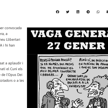
ener convocada
ra, a
eu Llibertari
A i hi han
at a aplaudir i
atí el Cuní els
e de l'Opus Dei
lotadors o a les