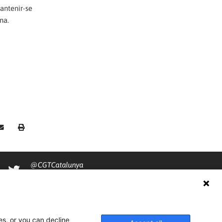
antenir-se
na.
@CGTCatalunya
cgtcatalunya
CGTCatalunya
es, or you can decline
cgtcatalunya