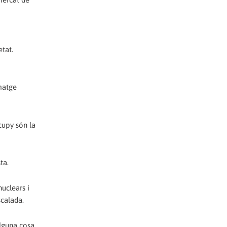
etat.
imatge
cupy són la
ta.
uclears i
scalada.
alguna cosa.