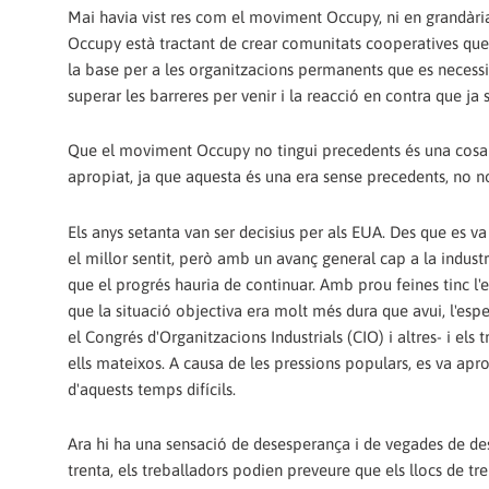
Mai havia vist res com el moviment Occupy, ni en grandària
Occupy està tractant de crear comunitats cooperatives que
la base per a les organitzacions permanents que es necess
superar les barreres per venir i la reacció en contra que ja s
Que el moviment Occupy no tingui precedents és una cos
apropiat, ja que aquesta és una era sense precedents, no 
Els anys setanta van ser decisius per als EUA. Des que es v
el millor sentit, però amb un avanç general cap a la industri
que el progrés hauria de continuar. Amb prou feines tinc l'e
que la situació objectiva era molt més dura que avui, l'esp
el Congrés d'Organitzacions Industrials (CIO) i altres- i el
ells mateixos. A causa de les pressions populars, es va apr
d'aquests temps difícils.
Ara hi ha una sensació de desesperança i de vegades de des
trenta, els treballadors podien preveure que els llocs de t