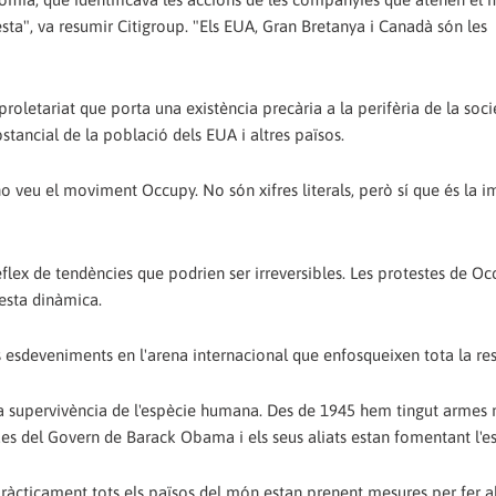
resta", va resumir Citigroup. "Els EUA, Gran Bretanya i Canadà són les
l proletariat que porta una existència precària a la perifèria de la soci
stancial de la població dels EUA i altres països.
 ho veu el moviment Occupy. No són xifres literals, però sí que és la 
reflex de tendències que podrien ser irreversibles. Les protestes de Oc
esta dinàmica.
s esdeveniments en l'arena internacional que enfosqueixen tota la res
la supervivència de l'espècie humana. Des de 1945 hem tingut armes n
es del Govern de Barack Obama i els seus aliats estan fomentant l'e
, pràcticament tots els països del món estan prenent mesures per fer 