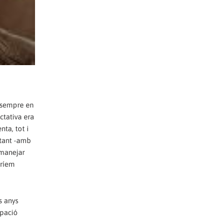
o sempre en
ectativa era
nta, tot i
itant -amb
 manejar
iríem
s anys
upació