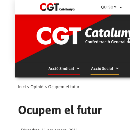
QUI SOM
Acció Sindical
Acció Social
Inici
>
Opinió
>
Ocupem el futur
Ocupem el futur