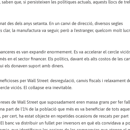
saben que, si persisteixen les polítiques actuals, aquests llocs de tr
t des dels anys setanta. En un canvi de direcció, diversos segles
 És clar, la manufactura va seguir, però a l'estranger, quelcom molt luc
financeres es van expandir enormement. Es va accelerar el cercle vició
és en el sector financer. Els polítics, davant els alts costos de les c
ui els donaven suport amb diners.
eneficioses per Wall Street: desregulació, canvis fiscals i relaxament d
rcle viciós. El col·lapse era inevitable.
mpreses de Wall Street que suposadament eren massa grans per fer fal
na part de l'1% de la població que més es va beneficiar de tots aque
, per cert, ha estat objecte en repetides ocasions de rescats per part 
l banc va distribuir un fullet per inversors en què els convidava a po
omia, que identificava les accions de les companyies que atenen el 