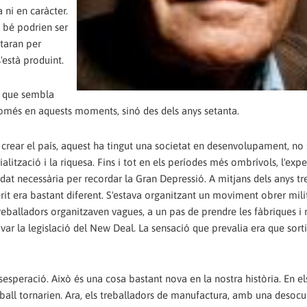
 ni en caràcter.
 bé podrien ser
itaran per
'està produint.
a que sembla
només en aquests moments, sinó des dels anys setanta.
a crear el país, aquest ha tingut una societat en desenvolupament, n
alització i la riquesa. Fins i tot en els períodes més ombrívols, l'exp
dat necessària per recordar la Gran Depressió. A mitjans dels anys tre
erit era bastant diferent. S'estava organitzant un moviment obrer mil
s treballadors organitzaven vagues, a un pas de prendre les fàbriques i
ovar la legislació del New Deal. La sensació que prevalia era que sort
esperació. Això és una cosa bastant nova en la nostra història. En el
reball tornarien. Ara, els treballadors de manufactura, amb una desoc