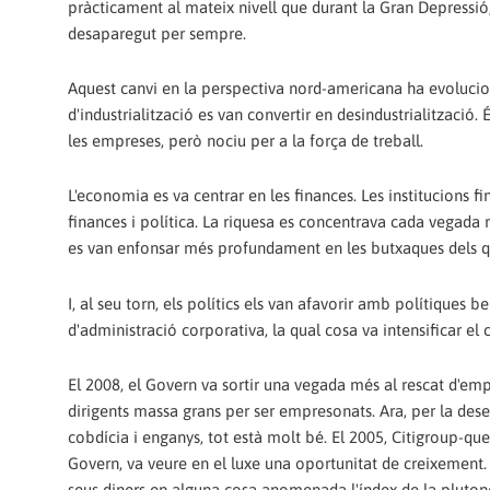
pràcticament al mateix nivell que durant la Gran Depressió, 
desaparegut per sempre.
Aquest canvi en la perspectiva nord-americana ha evoluciona
d'industrialització es van convertir en desindustrialització.
les empreses, però nociu per a la força de treball.
L'economia es va centrar en les finances. Les institucions 
finances i política. La riquesa es concentrava cada vegada m
es van enfonsar més profundament en les butxaques dels q
I, al seu torn, els polítics els van afavorir amb polítiques b
d'administració corporativa, la qual cosa va intensificar el ce
El 2008, el Govern va sortir una vegada més al rescat d'e
dirigents massa grans per ser empresonats. Ara, per la dese
cobdícia i enganys, tot està molt bé. El 2005, Citigroup-que
Govern, va veure en el luxe una oportunitat de creixement. E
seus diners en alguna cosa anomenada l'índex de la pluton