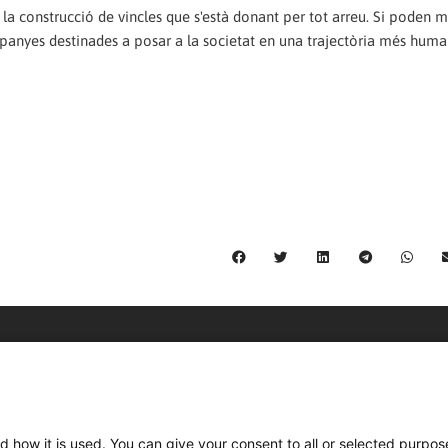
a construcció de vincles que s'està donant per tot arreu. Si poden m
anyes destinades a posar a la societat en una trajectòria més huma
C/ Burgos 59, Baixos – 08014 Barcelona
spccc@
spcgtcatalunya.cat
d how it is used. You can give your consent to all or selected purpos