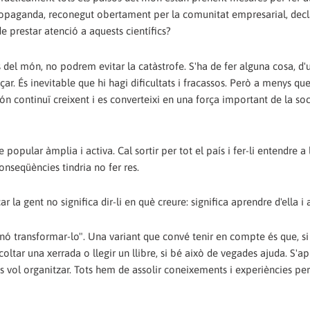
ropaganda, reconegut obertament per la comunitat empresarial, decl
e prestar atenció a aquests científics?
s del món, no podrem evitar la catàstrofe. S'ha de fer alguna cosa, d'
çar. És inevitable que hi hagi dificultats i fracassos. Però a menys qu
món continuï creixent i es converteixi en una força important de la soci
 popular àmplia i activa. Cal sortir per tot el país i fer-li entendre a
nseqüències tindria no fer res.
 la gent no significa dir-li en què creure: significa aprendre d'ella i 
inó transformar-lo". Una variant que convé tenir en compte és que, s
oltar una xerrada o llegir un llibre, si bé això de vegades ajuda. S'a
 es vol organitzar. Tots hem de assolir coneixements i experiències per