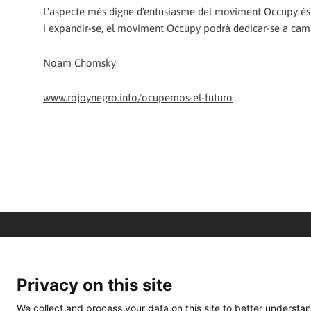
L'aspecte més digne d'entusiasme del moviment Occupy és l
i expandir-se, el moviment Occupy podrà dedicar-se a camp
Noam Chomsky
www.rojoynegro.info/ocupemos-el-futuro
Privacy on this site
We collect and process your data on this site to better understan