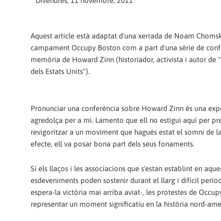
Divendres, 11 novembre, 2011
Aquest article està adaptat d'una xerrada de Noam Chomsk
campament Occupy Boston com a part d'una sèrie de conf
memòria de Howard Zinn (historiador, activista i autor de "L
dels Estats Units").
Pronunciar una conferència sobre Howard Zinn és una exp
agredolça per a mi. Lamento que ell no estigui aquí per pre
revigoritzar a un moviment que hagués estat el somni de la
efecte, ell va posar bona part dels seus fonaments.
Si els llaços i les associacions que s'estan establint en aqu
esdeveniments poden sostenir durant el llarg i difícil perío
espera-la victòria mai arriba aviat-, les protestes de Occu
representar un moment significatiu en la història nord-ame