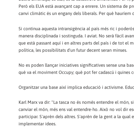
Però els EUA està avançant cap a enrere. Un sistema de p
canvi climàtic és un engany dels liberals. Per què hauríem d
Si continua aquesta intransigència al país més ric i poderó
manera disciplinada i sostinguda. I aviat. No serà fàcil avan
que està passant aquí i en altres parts del país i de tot el 
política, les possibilitats d'un futur decent seran minses.
No es poden llançar iniciatives significatives sense una base
què va el moviment Occupy; què pot fer cadascú i quines co
Organitzar una base així implica educació i activisme. Educar
Karl Marx va dir: "La tasca no és només entendre el món, s
canviar el món, més ens val entendre-ho. Això no vol dir esc
participar. S'aprèn dels altres. S'aprèn de la gent a la qual
implementar idees.