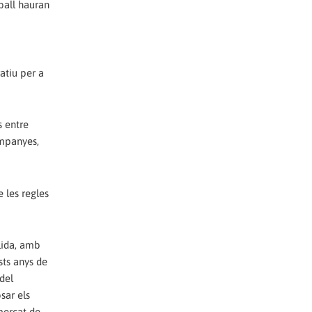
eball hauran
ratiu per a
s entre
ampanyes,
e les regles
lida, amb
sts anys de
del
sar els
mercat de