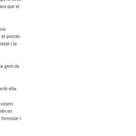
ara que el
una
e el procés
etat i la
 la gent de
amb ella.
i volem
prèn en
 formular i