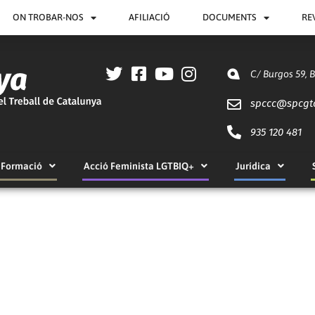
ON TROBAR-NOS
AFILIACIÓ
DOCUMENTS
RE
C/ Burgos 59, 
spccc@
spcgt
935 120 481
Formació
Acció Feminista LGTBIQ+
Jurídica