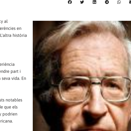
y al
erències en
'altra història
eriència
ndre part i
 seva vida. En
ests notables
de que els
py podrien
ricana.