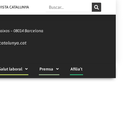
Search
VISTA CATALUNYA
Baixos – 08014 Barcelona
catalunya.cat
Salut laboral
Premsa
Afilia’t