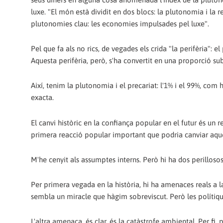
luxe. "El món està dividit en dos blocs: la plutonomia i la 
plutonomies clau: les economies impulsades pel luxe".
Pel que fa als no rics, de vegades els crida "la perifèria": e
Aquesta perifèria, però, s'ha convertit en una proporció sub
Així, tenim la plutonomia i el precariat: l'1% i el 99%, com
exacta.
El canvi històric en la confiança popular en el futur és un 
primera reacció popular important que podria canviar aqu
M'he cenyit als assumptes interns. Però hi ha dos perilloso
Per primera vegada en la història, hi ha amenaces reals a 
sembla un miracle que hàgim sobreviscut. Però les polítiqu
L'altra amenaça, és clar, és la catàstrofe ambiental. Per fi