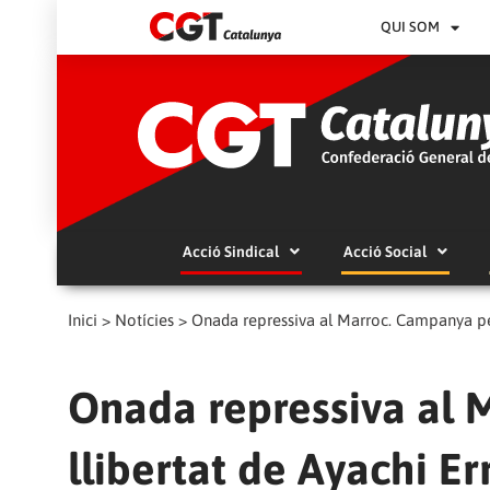
QUI SOM
Acció Sindical
Acció Social
Inici
>
Notícies
>
Onada repressiva al Marroc. Campanya per 
Onada repressiva al 
llibertat de Ayachi Er