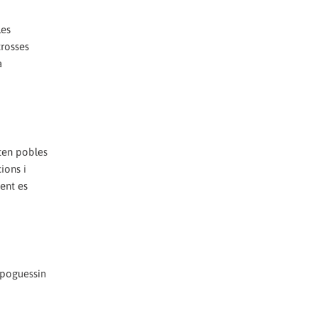
les
trosses
a
lten pobles
ions i
ent es
 poguessin