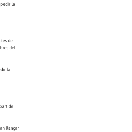
mpedir la
ctes de
mbres del
dir la
 part de
van llançar