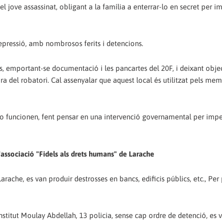
el jove assassinat, obligant a la família a enterrar-lo en secret per i
repressió, amb nombrosos ferits i detencions.
ts, emportant-se documentació i les pancartes del 20F, i deixant obje
ora del robatori. Cal assenyalar que aquest local és utilitzat pels me
 no funcionen, fent pensar en una intervenció governamental per impe
l'associació "Fidels als drets humans" de Larache
rache, es van produir destrosses en bancs, edificis públics, etc., Per
Institut Moulay Abdellah, 13 policia, sense cap ordre de detenció, es 