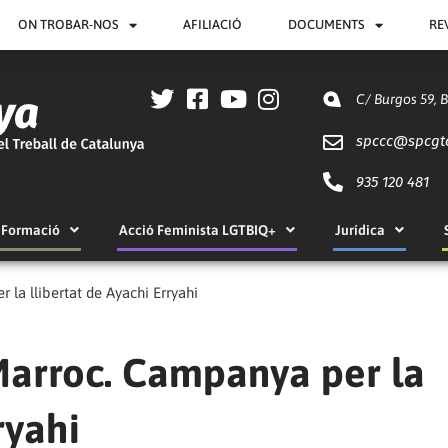
ON TROBAR-NOS
AFILIACIÓ
DOCUMENTS
RE
C/ Burgos 59, 
spccc@
spcgt
935 120 481
Formació
Acció Feminista LGTBIQ+
Jurídica
la llibertat de Ayachi Erryahi
Marroc. Campanya per la
ryahi