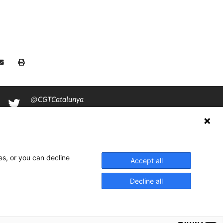
@CGTCatalunya
cgtcatalunya
CGTCatalunya
cgtcatalunya
es, or you can decline
Accept all
Decline all