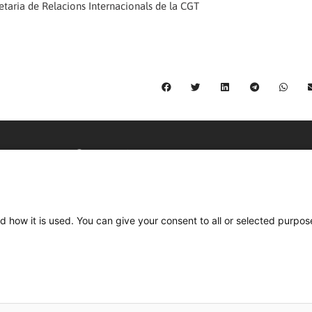
etaria de Relacions Internacionals de la CGT
C/ Burgos 59, Baixos – 08014 Barcelona
spccc@
spcgtcatalunya.cat
d how it is used. You can give your consent to all or selected purpos
935 120 481
Desenvolupat per