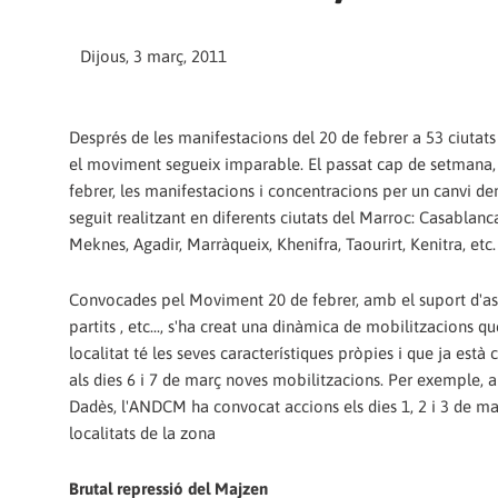
Dijous, 3 març, 2011
Després de les manifestacions del 20 de febrer a 53 ciutat
el moviment segueix imparable. El passat cap de setmana, 
febrer, les manifestacions i concentracions per un canvi de
seguit realitzant en diferents ciutats del Marroc: Casablanc
Meknes, Agadir, Marràqueix, Khenifra, Taourirt, Kenitra, etc.
Convocades pel Moviment 20 de febrer, amb el suport d'as
partits , etc..., s'ha creat una dinàmica de mobilitzacions q
localitat té les seves característiques pròpies i que ja està
als dies 6 i 7 de març noves mobilitzacions. Per exemple,
Dadès, l'ANDCM ha convocat accions els dies 1, 2 i 3 de mar
localitats de la zona
Brutal repressió del Majzen