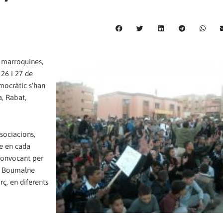
s marroquines,
26 i 27 de
mocràtic s'han
a, Rabat,
sociacions,
ue en cada
 convocant per
 a Boumalne
ç, en diferents