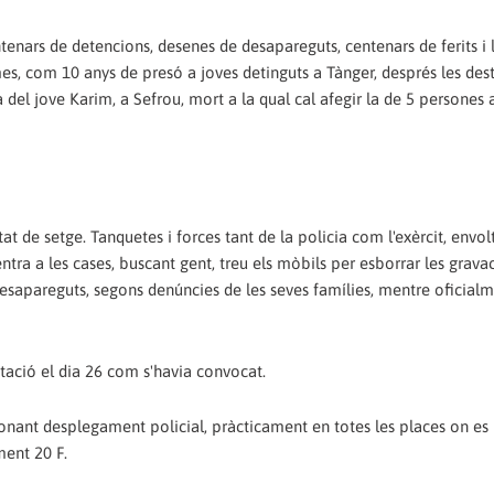
ntenars de detencions, desenes de desapareguts, centenars de ferits i 
s, com 10 anys de presó a joves detinguts a Tànger, després les des
ia del jove Karim, a Sefrou, mort a la qual cal afegir la de 5 persones 
at de setge. Tanquetes i forces tant de la policia com l'exèrcit, envo
ra a les cases, buscant gent, treu els mòbils per esborrar les gravac
esapareguts, segons denúncies de les seves famílies, mentre oficialm
tació el dia 26 com s'havia convocat.
ionant desplegament policial, pràcticament en totes les places on es
ment 20 F.