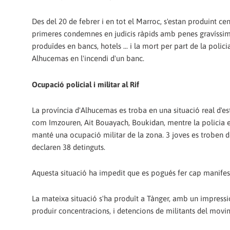
Des del 20 de febrer i en tot el Marroc, s'estan produint ce
primeres condemnes en judicis ràpids amb penes gravíssime
produïdes en bancs, hotels ... i la mort per part de la polic
Alhucemas en l'incendi d'un banc.
Ocupació policial i militar al Rif
La província d'Alhucemas es troba en una situació real d'est
com Imzouren, Ait Bouayach, Boukidan, mentre la policia ent
manté una ocupació militar de la zona. 3 joves es troben d
declaren 38 detinguts.
Aquesta situació ha impedit que es pogués fer cap manifes
La mateixa situació s'ha produït a Tànger, amb un impress
produir concentracions, i detencions de militants del movi