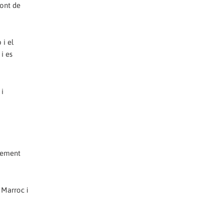
ront de
 i el
i es
 i
ngement
 Marroc i