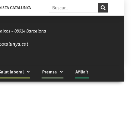
Search
VISTA CATALUNYA
Baixos – 08014 Barcelona
catalunya.cat
Salut laboral
Premsa
Afilia’t