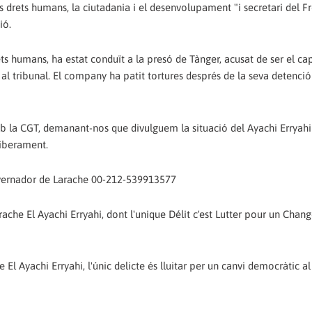
als drets humans, la ciutadania i el desenvolupament "i secretari del F
ió.
s humans, ha estat conduït a la presó de Tànger, acusat de ser el cap
 al tribunal. El company ha patit tortures després de la seva detenció 
b la CGT, demanant-nos que divulguem la situació del Ayachi Erryahi
liberament.
governador de Larache 00-212-539913577
ache El Ayachi Erryahi, dont l'unique Délit c'est Lutter pour un Cha
l Ayachi Erryahi, l'únic delicte és lluitar per un canvi democràtic al