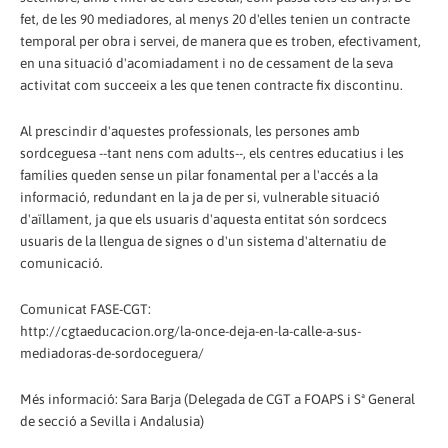
fet, de les 90 mediadores, al menys 20 d'elles tenien un contracte
temporal per obra i servei, de manera que es troben, efectivament,
en una situació d'acomiadament i no de cessament de la seva
activitat com succeeix a les que tenen contracte fix discontinu.
Al prescindir d'aquestes professionals, les persones amb
sordceguesa --tant nens com adults--, els centres educatius i les
famílies queden sense un pilar fonamental per a l'accés a la
informació, redundant en la ja de per si, vulnerable situació
d'aïllament, ja que els usuaris d'aquesta entitat són sordcecs
usuaris de la llengua de signes o d'un sistema d'alternatiu de
comunicació.
Comunicat FASE-CGT:
http://cgtaeducacion.org/la-once-deja-en-la-calle-a-sus-
mediadoras-de-sordoceguera/
Més informació: Sara Barja (Delegada de CGT a FOAPS i Sª General
de secció a Sevilla i Andalusia)