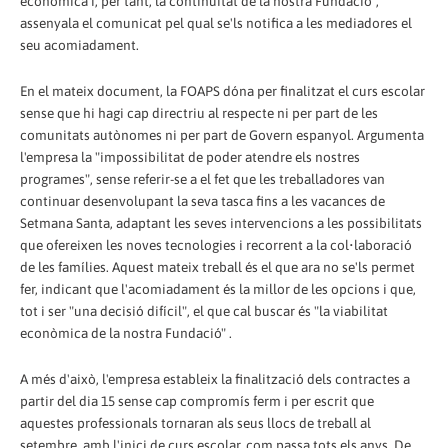
econòmica i, per tant, la continuïtat de la nostra Fundació",
assenyala el comunicat pel qual se'ls notifica a les mediadores el
seu acomiadament.
En el mateix document, la FOAPS dóna per finalitzat el curs escolar
sense que hi hagi cap directriu al respecte ni per part de les
comunitats autònomes ni per part de Govern espanyol. Argumenta
l'empresa la "impossibilitat de poder atendre els nostres
programes", sense referir-se a el fet que les treballadores van
continuar desenvolupant la seva tasca fins a les vacances de
Setmana Santa, adaptant les seves intervencions a les possibilitats
que ofereixen les noves tecnologies i recorrent a la col•laboració
de les famílies. Aquest mateix treball és el que ara no se'ls permet
fer, indicant que l'acomiadament és la millor de les opcions i que,
tot i ser "una decisió difícil", el que cal buscar és "la viabilitat
econòmica de la nostra Fundació" .
A més d'això, l'empresa estableix la finalització dels contractes a
partir del dia 15 sense cap compromís ferm i per escrit que
aquestes professionals tornaran als seus llocs de treball al
setembre, amb l'inici de curs escolar, com passa tots els anys. De