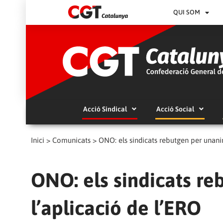
QUI SOM
Acció Sindical
Acció Social
Inici
>
Comunicats
>
ONO: els sindicats rebutgen per unanim
ONO: els sindicats re
l’aplicació de l’ERO