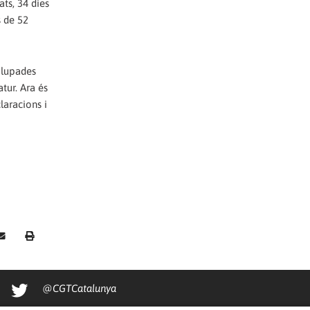
ts, 34 dies
s de 52
olupades
tur. Ara és
laracions i
@CGTCatalunya