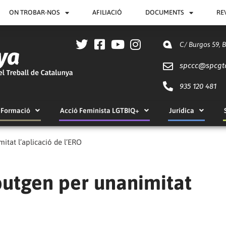
ON TROBAR-NOS
AFILIACIÓ
DOCUMENTS
RE
C/ Burgos 59, 
spccc@
spcgt
935 120 481
Formació
Acció Feminista LGTBIQ+
Jurídica
itat l’aplicació de l’ERO
butgen per unanimitat