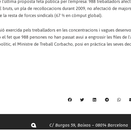
 l'última proposta feta pública per l'empresa: 988 treballadors afecta
 bruts, un pla de recol·locacions durant 2009, no afectació de major
e la resta de forces sindicals (67 % en còmput global).
ssió exercida pels treballadors en les concentracions i vagues desenv
el fet que 988 persones no han passat avui a engrossir les files de l'a
lític, el Ministre de Treball Corbacho, posi en pràctica les seves dec
C/ Burgos 59, Baixos – 08014 Barcelona