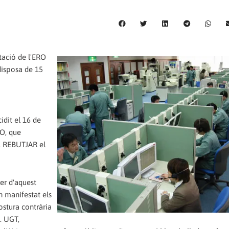
tació de l'ERO
disposa de 15
idit el 16 de
O, que
, REBUTJAR el
rer d'aquest
n manifestat els
ostura contrària
. UGT,