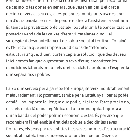
Però també és el territori cada cop més destrossat per l'economia
de casino, o les dones en general que veuen en perill el dret a
decidir envers el seu cos, o les persones immigrants usades com
mà d'obra barata i en risc de perdre el dret a l'assistència sanitària.
És també la privatització de l'estalvi popular amb la bancarització i
posterior venda de les caixes d'estalvi, catalanes o no, i el
subsegüent desmantellament de l'obra social al territori. Tot això
és l’Eurozona que ens imposa condicions de "reformes
estructurals" que, diuen, porten cap a la solució i que des del seu
inici només fan que augmentar la taxa d'atur, precaritzar les
condicions laborals, reduir els drets socials i aprofundir l'esquerda
que separa rics i pobres.
I això que serveix per a gairebé tot Europa, serveix indubtablement,
malauradament i lògicament, també per a Catalunya i per al poble
català. I no importa la llengua que parlis, ni si tens Estat propi o no,
ni si ets ciutadà d'una república o d'una monarquia. Importa a
quina banda del poder polític i econòmic estàs. És per això que
reconeixem l'inalienable dret dels pobles a decidir les seves
fronteres, els seus pactes polítics i les seves normes d'estructuració
social, al mateix temps que ens pronunciem per un Onze de