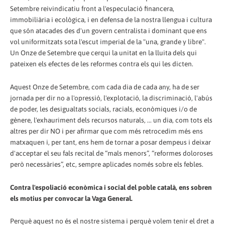
Setembre reivindicatiu front a l'especulació financera,
immobiliària i ecològica, i en defensa de la nostra llengua i cultura
que són atacades des d'un govern centralista i dominant que ens
vol uniformitzats sota l'escut imperial de la "una, grande y libre".
Un Onze de Setembre que cerqui la unitat en la lluita dels qui
pateixen els efectes de les reformes contra els qui les dicten.
Aquest Onze de Setembre, com cada dia de cada any, ha de ser
jornada per dir no a l'opressió, l'explotació, la discriminació, l'abús
de poder, les desigualtats socials, racials, econòmiques i/o de
gènere, l'exhauriment dels recursos naturals, ... un dia, com tots els
altres per dir NO i per afirmar que com més retrocedim més ens
matxaquen i, per tant, ens hem de tornar a posar dempeus i deixar
d'acceptar el seu fals recital de “mals menors”, “reformes doloroses
però necessàries”, etc, sempre aplicades només sobre els febles.
Contra l'espoliació econòmica i social del poble català, ens sobren
els motius per convocar la Vaga General.
Perquè aquest no és el nostre sistema i perquè volem tenir el dret a