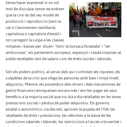
Sense haver expressat ni un sol
mot de disculpa; sense reconèixer
que la crisi és del seu model de
producció i reproducció (tant se
val si l'anomenem neoliberal,
capitalista o capitalista d'estat) i
tot carregant la culpa a les classes
mitjanes i baixes per -diuen- "tenir la butxaca foradada" i "ser
ambicioses", els parlaments europeus, espanyol i català imposen al
poble retallades tant de salaris com de drets socials i laborals.
Són els poders polítics, al servei dels qui controlen les riqueses, els
culpables de la crisi que ofega les persones amb baix i mitjà nivell
adquisitiu. Mentre, els posseïdors dels diners i dels mecanismes de
gestió financera s'enriqueixen encara més i ens fan pagar els seus
beneficis a la majoria social que viu dia a dia retallades en les seves
prestacions socials i pèrdua de poder adquisitiu. Els governs,
estatal o autonòmics, via decrets, aproven la pujada de l'IVA, les
retallades de drets i prestacions, les reformes a la baixa de les
condicions salarials i laborals, les restriccions a l'accés a la sanitat i