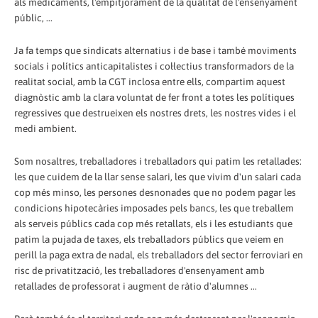
als medicaments, l'empitjorament de la qualitat de l'ensenyament
públic, ...
Ja fa temps que sindicats alternatius i de base i també moviments
socials i polítics anticapitalistes i col·lectius transformadors de la
realitat social, amb la CGT inclosa entre ells, compartim aquest
diagnòstic amb la clara voluntat de fer front a totes les polítiques
regressives que destrueixen els nostres drets, les nostres vides i el
medi ambient.
Som nosaltres, treballadores i treballadors qui patim les retallades:
les que cuidem de la llar sense salari, les que vivim d'un salari cada
cop més minso, les persones desnonades que no podem pagar les
condicions hipotecàries imposades pels bancs, les que treballem
als serveis públics cada cop més retallats, els i les estudiants que
patim la pujada de taxes, els treballadors públics que veiem en
perill la paga extra de nadal, els treballadors del sector ferroviari en
risc de privatització, les treballadores d'ensenyament amb
retallades de professorat i augment de ràtio d'alumnes ...