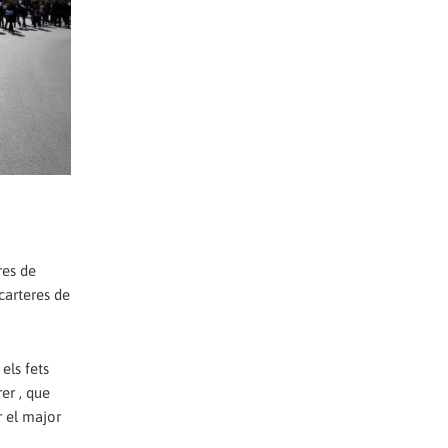
res de
 carteres de
els fets
er , que
r el major