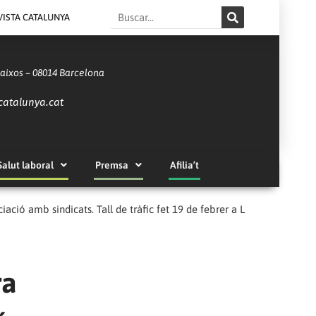
Search
VISTA CATALUNYA
Baixos – 08014 Barcelona
catalunya.cat
Salut laboral
Premsa
Afilia’t
ació amb sindicats. Tall de tràfic fet 19 de febrer a L
ra