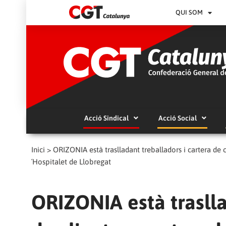
QUI SOM
Acció Sindical
Acció Social
Inici
>
ORIZONIA està traslladant treballadors i cartera de c
´Hospitalet de Llobregat
ORIZONIA està traslla