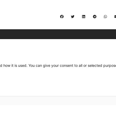
C/ Burgos 59, Baixos – 08014 Barcelona
spccc@
spcgtcatalunya.cat
d how it is used. You can give your consent to all or selected purpos
935 120 481
Desenvolupat per