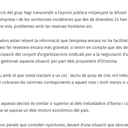
ó del grup hagi transcendit a l'opinió pública mitjançant la difusió 
empresa i de les nombroses incidències que des de divendres 15 han 
ns vols, problemes amb les reserves hoteleres etc.
adors estan rebent la informació que l'empresa encara no ha facilitat
est fet revesteix encara més gravetat, si tenim en compte que des del
cipació del conjunt d'organitzacions sindicals per a la negociació d'
gestionat aquesta situació per part dels propietaris d'Orizonia.
mb el que s'està tractant a un col · lectiu de prop de cinc mil treb
s si cobraran les nòmines corresponents a aquest mes i molt menys si 
questa decisió és similar o superior al dels treballadors d'Iberia i c
que se suposa un dels motors econòmics del país.
 com penals que consideri oportunes, davant d'una situació que abocarà