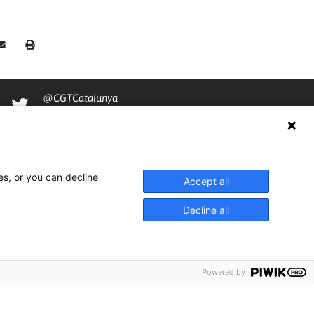
@CGTCatalunya
cgtcatalunya
CGTCatalunya
cgtcatalunya
es, or you can decline
Accept all
Decline all
Powered by