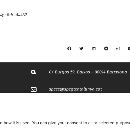
getit&lid=432
C/ Burgos 59, Baixos – 08014 Barcelona
spccc@
spcgtcatalunya.cat
935 120 481
d how it is used. You can give your consent to all or selected purpos