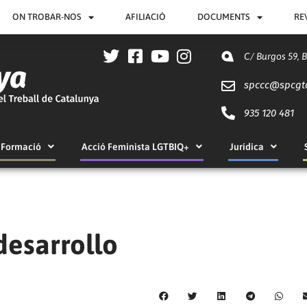
ON TROBAR-NOS
AFILIACIÓ
DOCUMENTS
RE
C/ Burgos 59, 
spccc@
spcgt
935 120 481
Formació
Acció Feminista LGTBIQ+
Jurídica
desarrollo