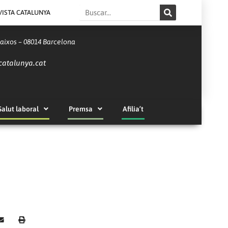
Search
VISTA CATALUNYA
Baixos – 08014 Barcelona
catalunya.cat
Salut laboral
Premsa
Afilia’t