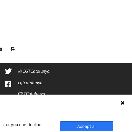
@CGTCatalunya
cgtcatalunya
CGTCatalunya
cgtcatalunya
es, or you can decline
Accept all